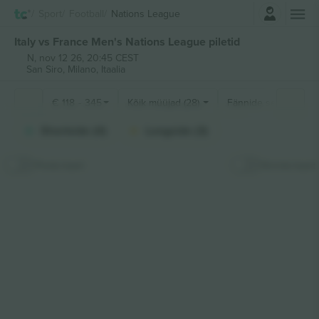
Logi sisse
Sport
Football
Nations League
Italy vs France Men's Nations League piletid
N, nov 12 26, 20:45 CEST
San Siro,
Milano, Itaalia
€
118
-
345
Kõik müüjad (28)
Fännide sektsioonid
Shortside (4)
Longside (3)
Peida kaart
Kinnita kaart