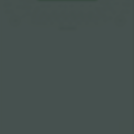
172
169
149
150
252
303
355
358
304
161
165
157
155
163
159
X
1
4
204
203
170
167
151
253
152
357
360
301
302
168
154
254
166
162
156
164
158
160
201
2
3
255
13
12
10
11
1
3
4
6
8
9
5
2
7
14
15
202
273
256
271
257
269
263
259
267
261
265
TORRE
TORRE
258
1
11
276
274
264
262
266
272
270
268
260
ANELLI ARANCIO