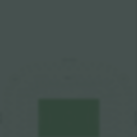
ANELLI ROSSO
328
332
334
336
330
326
338
324
340
322
335
327
329
325
331
333
323
320
342
321
337
319
339
232
226
236
234
224
228
222
230
TRIBUNA
TORRE
238
TORRE
STAMPA
4
8
225
229
227
223
231
233
220
221
235
10
12
6
7
8
9
5
4
1
3
2
13
14
11
15
219
3
4
237
240
T.A.
T.A.
F
I
G
H
D
C
B
A
X03
343
344
318
315
2
5
217
239
X02
218
L
P
R
S
V
Z
N
O
T
M
K01
Y02
316
346
345
313
242
1
6
241
X01
216
215
Y01
J03
K02
1
2
3
4
5
6
7
8
9
10
348
314
138
214
112
243
137
111
311
213
347
244
212
350
312
110
109
139
140
245
ANELLI VERDE
211
ANELLI BLU
349
309
246
108
107
210
141
142
310
352
247
105
106
209
144
143
307
351
248
103
104
208
249
354
308
207
146
145
250
305
353
101
102
206
147
306
356
148
251
205