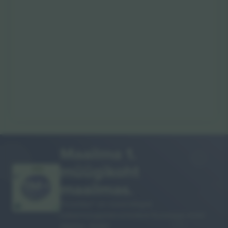
Maailma 1.
müügikoht
AITÄH!
maailmas.
Ticombo® on nüüd kõigist
edasimüügiplatvormidest Euroopas enim
jälgitav. Aitäh!