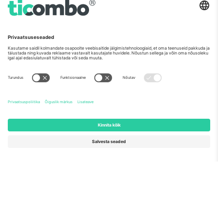
Nagu nähtud uudistes
Meist
Ettevõtte teenused
Meeskond
KKK
TixProtect
Kuidas see töötab
Jälg
Hotellid
Tingimused
Jalgpalli MM-i keskus
Partnerlusprogramm
Võtke meiega ühendust