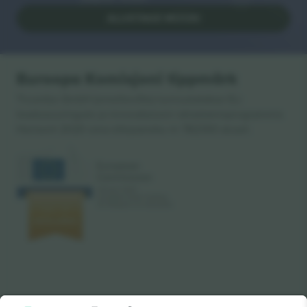
ALUSTAGE MÜÜKI
Euroopa Komisjoni tippmärk
Ticombo GmbH (emettevõte) tunnustatakse ELi
teadusuuringute ja innovatsiooni rahastamisprogrammis
Horisont 2020 oma ettepaneku nr 782393 alusel.