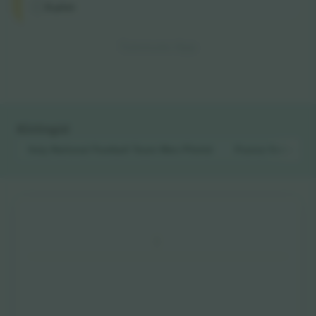
E-pilet
Tulemuste lõpp
Kiirlingid
Italy National Football Team Men
Piletid
France National 