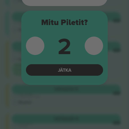
Shortside
OSTA
182 €
Mitu Piletit?
4.9 (51)
IGA
Ärimüüja
E-pilet
2
Longside
OSTA
307 €
5.0 (220)
IGA
Usaldusväärne müüja
E-pilet
Madalaim
JÄTKA
kategooria
hind saidil
Longside
OSTA
313 €
4.9 (14)
IGA
Usaldusväärne müüja
M-pilet
Longside
OSTA
325 €
4.9 (51)
IGA
Ärimüüja