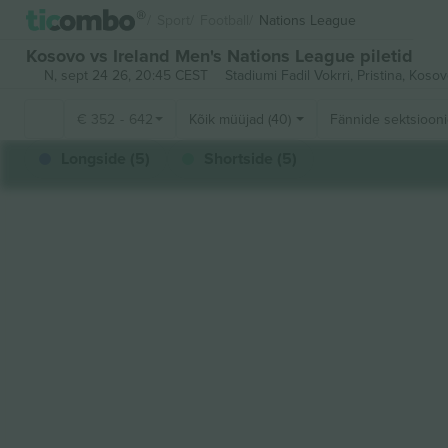
Sport
Football
Nations League
Kosovo vs Ireland Men's Nations League piletid
N, sept 24 26, 20:45 CEST
Stadiumi Fadil Vokrri,
Pristina, Koso
€
352
-
642
Kõik müüjad (40)
Fännide sektsioon
Longside (5)
Shortside (5)