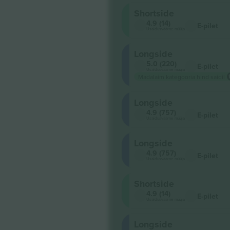
Shortside
4.9 (14)
E-pilet
Usaldusväärne müüja
Longside
5.0 (220)
E-pilet
Usaldusväärne müüja
Madalaim kategooria hind saidil
Longside
4.9 (757)
E-pilet
Usaldusväärne müüja
Longside
4.9 (757)
E-pilet
Usaldusväärne müüja
Shortside
4.9 (14)
E-pilet
Usaldusväärne müüja
Longside