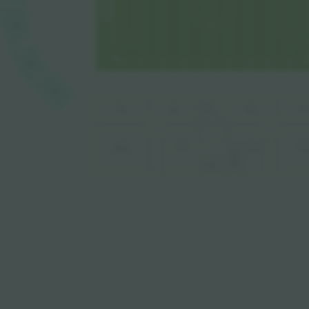
V2
V1
V1
P2
P1
P5
P4
P3
P5A
VIP
VIP
P1
MEDIA
VVIP