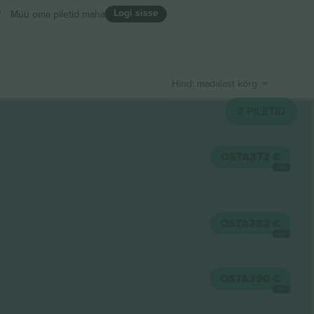
Logi sisse
R
Müü oma piletid maha
Hind: madalast kõrgeni
2
PILETID
OSTA
372 €
IGA
OSTA
382 €
IGA
OSTA
390 €
IGA