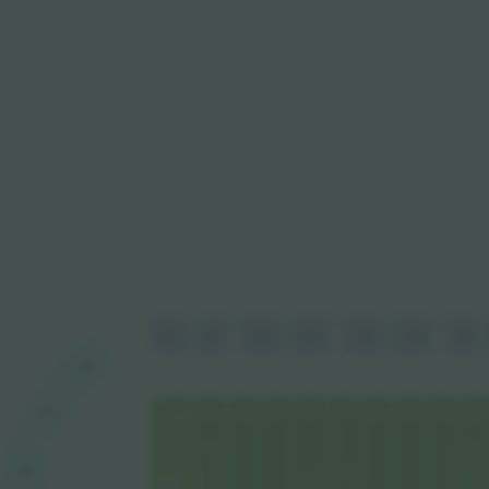
L1
L2
L3
L4
L1
L3
L2
V3
V3
V2