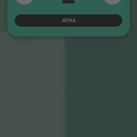
J2
JÄTKA
J3
J3
A
© 2024 Ticombo. All rights reserved