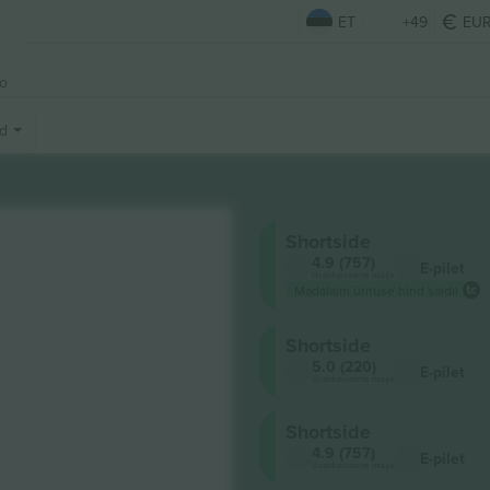
ET
+49
EU
vo
id
Shortside
4.9 (757)
E-pilet
Usaldusväärne müüja
Madalaim ürituse hind saidil
Shortside
5.0 (220)
E-pilet
Usaldusväärne müüja
Shortside
4.9 (757)
E-pilet
Usaldusväärne müüja