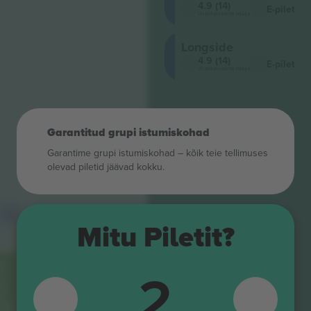
4.9 (14)
E-pilet
Usaldusväärne müüja
Longside
4.9 (14)
E-pilet
Usaldusväärne müüja
Garantitud grupi istumiskohad
Garantime grupi istumiskohad – kõik teie tellimuses
olevad piletid jäävad kokku.
L4
Mitu Piletit?
J1
J1
2
J2