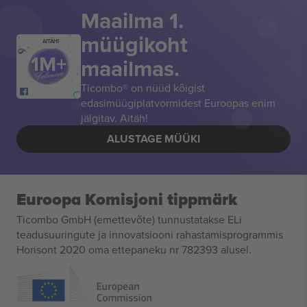
Maailma 1.
müügikoht
AITÄH!
maailmas.
Ticombo® on nüüd kõigist
edasimüügiplatvormidest Euroopas enim
jälgitav. Aitäh!
ALUSTAGE MÜÜKI
Euroopa Komisjoni tippmärk
Ticombo GmbH (emettevõte) tunnustatakse ELi
teadusuuringute ja innovatsiooni rahastamisprogrammis
Horisont 2020 oma ettepaneku nr 782393 alusel.