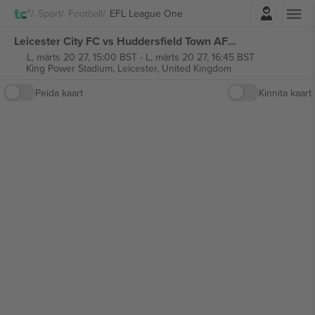
Logi sisse
Sport
Football
EFL League One
Leicester City FC vs Huddersfield Town AFC EFL League One piletid
L, märts 20 27, 15:00 BST
-
L, märts 20 27, 16:45 BST
King Power Stadium,
Leicester, United Kingdom
Peida kaart
Kinnita kaart