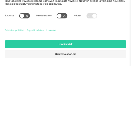
Meist
Ettevõtte teenused
Meeskond
KKK
TixProtect
Kuidas see töötab
Jälg
Hotellid
Tingimused
Jalgpalli MM-i keskus
Partnerlusprogramm
Võtke meiega ühendust
Kontorid ja tugi
Germany
United Kingdom
Unter den Linden 24, 10117
167 City Road, London, Greater
Berlin, Germany
London, EC1V 1AW, United