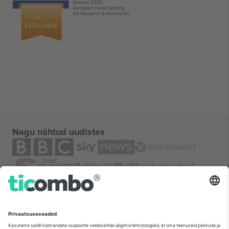
Nagu nähtud uudistes