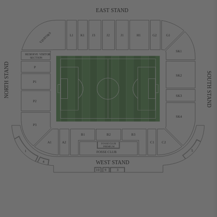
EAST STAND
VISITORS
L1
K1
J3
J2
J1
H1
G2
G1
SK1
RESERVE VISITOR
SECTION
NORTH STAND
P
SOUTH STAND
SK2
P1
SK3
P2
SK4
P3
B1
B2
B3
C1
C2
A1
A2
FOSSE CLUB
PREMIUM
5
1
FOSSE CLUB
WEST STAND
4
10
9
3