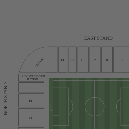
EAST STAND
VISITORS
L1
K1
J3
J2
J1
H1
RESERVE VISITOR
SECTION
NORTH STAND
P
P1
P2