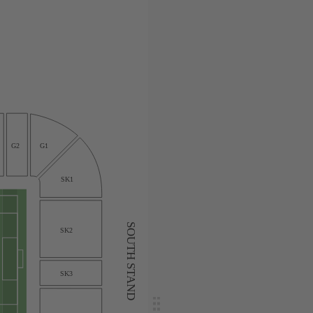
G2
G1
SK1
SOUTH STAND
SK2
SK3