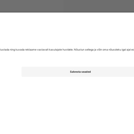
id
EFL League One
Piletid