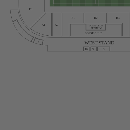
P3
B1
B2
B3
A1
A2
FOSSE CLUB
PREMIUM
1
FOSSE CLUB
WEST STAND
4
10
9
3