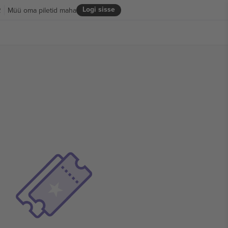
Logi sisse
R
Müü oma piletid maha