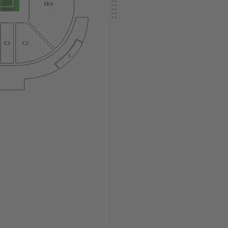
SK4
C1
C2
5