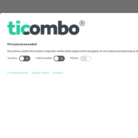
Kiirlingid
Leicester City FC
Piletid
Milton Keynes Dons FC
Pilet