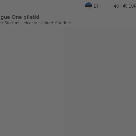
ET
+49
EU
ague One piletid
er Stadium,
Leicester, United Kingdom