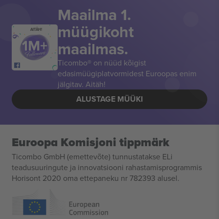
Maailma 1.
müügikoht
AITÄH!
maailmas.
Ticombo® on nüüd kõigist
edasimüügiplatvormidest Euroopas enim
jälgitav. Aitäh!
ALUSTAGE MÜÜKI
Euroopa Komisjoni tippmärk
Ticombo GmbH (emettevõte) tunnustatakse ELi
teadusuuringute ja innovatsiooni rahastamisprogrammis
Horisont 2020 oma ettepaneku nr 782393 alusel.