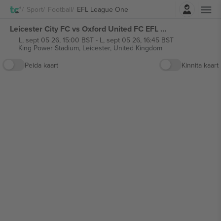
Logi sisse
Sport
Football
EFL League One
Leicester City FC vs Oxford United FC EFL League One piletid
L, sept 05 26, 15:00 BST
-
L, sept 05 26, 16:45 BST
King Power Stadium,
Leicester, United Kingdom
Peida kaart
Kinnita kaart