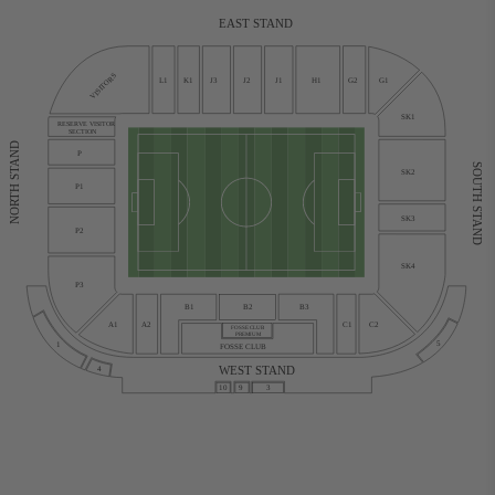
EAST STAND
VISITORS
L1
K1
J3
J2
J1
H1
G2
G1
SK1
RESERVE VISITOR
SECTION
NORTH STAND
P
SOUTH STAND
SK2
P1
SK3
P2
SK4
P3
B1
B2
B3
C1
C2
A1
A2
FOSSE CLUB
PREMIUM
5
1
FOSSE CLUB
WEST STAND
4
10
9
3