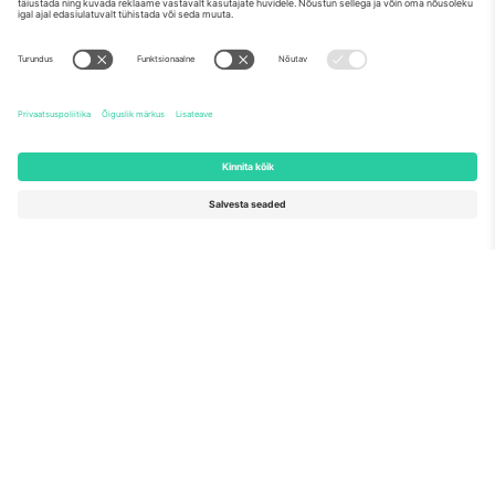
Meist
Ettevõtte teenused
Meeskond
KKK
TixProtect
Kuidas see töötab
Jälg
Hotellid
Tingimused
Jalgpalli MM-i keskus
Partnerlusprogramm
Võtke meiega ühendust
Kontorid ja tugi
Germany
United Kingdom
Unter den Linden 24, 10117
167 City Road, London, Greater
Berlin, Germany
London, EC1V 1AW, United