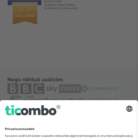
Nagu nähtud uudistes