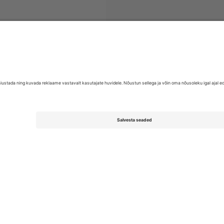
EFL League One
Piletid