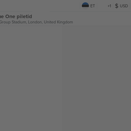
ET
+1
USD
e One piletid
Group Stadium,
London, United Kingdom