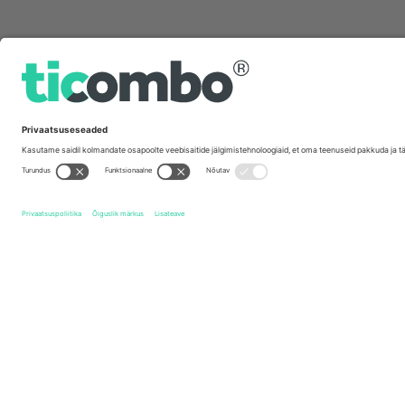
Kiirlingid
Leyton Orient FC
Piletid
Doncaster Rovers FC
Piletid