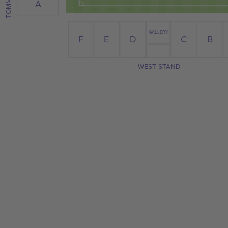
A
GALLERY
B
F
E
D
C
WEST STAND