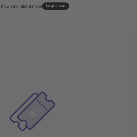
Logi sisse
Müü oma piletid maha