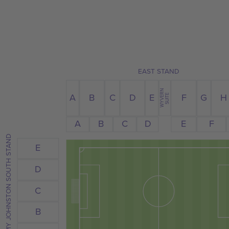
EAST STAND
WYVERN
C
G
A
E
H
B
D
F
SUITE
B
C
D
E
A
F
TOMMY JOHNSTON SOUTH STAND
E
D
C
B