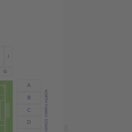
I
G
A
NORTH FAMILY STAND
B
C
D