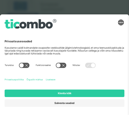
Nagu nähtud uudistes