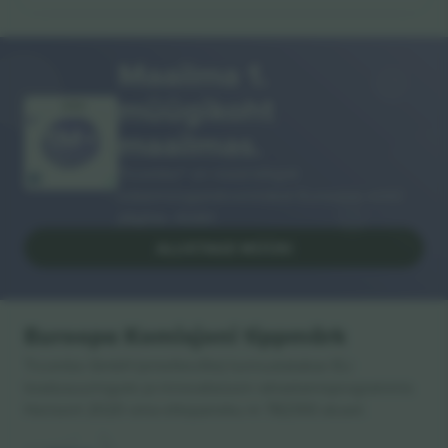
Maailma 1.
müügikoht
AITÄH!
maailmas.
Ticombo® on nüüd kõigist
edasimüügiplatvormidest Euroopas enim
jälgitav. Aitäh!
ALUSTAGE MÜÜKI
Euroopa Komisjoni tippmärk
Ticombo GmbH (emettevõte) tunnustatakse ELi
teadusuuringute ja innovatsiooni rahastamisprogrammis
Horisont 2020 oma ettepaneku nr 782393 alusel.