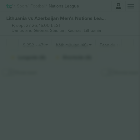
Logi sisse
Sport
Football
Nations League
Lithuania vs Azerbaijan Men's Nations League piletid
P, sept 27 26, 15:00 EEST
Darius and Girėnas Stadium,
Kaunas, Lithuania
$
252
-
471
Kõik müüjad (48)
Fännide sektsioonid
Longside (6)
Shortside (6)
Peida kaart
Kinnita kaart