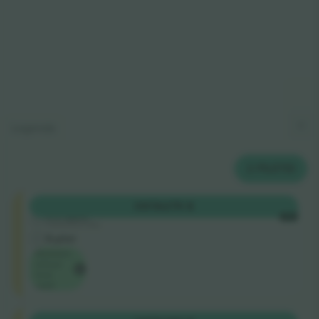
Legenda
2
PILETID
Shortside
OSTA
275 $
5.0 (220)
IGA
Usaldusväärne müüja
E-pilet
Madalaim
ürituse
hind
saidil