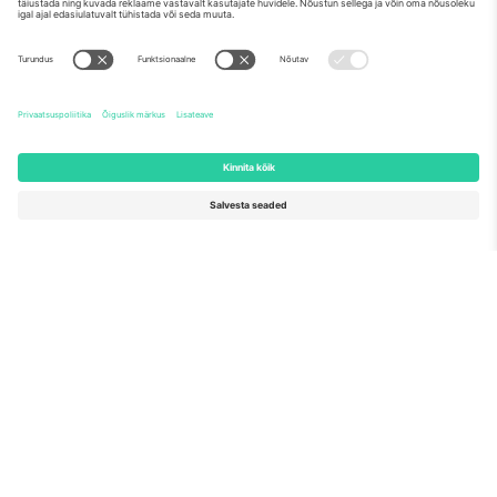
Meist
Ettevõtte teenused
Meeskond
KKK
TixProtect
Kuidas see töötab
Jälg
Hotellid
Tingimused
Jalgpalli MM-i keskus
Partnerlusprogramm
Võtke meiega ühendust
Kontorid ja tugi
Germany
United Kingdom
Unter den Linden 24, 10117
167 City Road, London, Greater
Berlin, Germany
London, EC1V 1AW, United