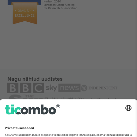
Nagu nähtud uudistes