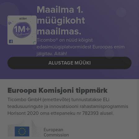
Maailma 1.
müügikoht
AITÄH!
maailmas.
Ticombo® on nüüd kõigist
edasimüügiplatvormidest Euroopas enim
jälgitav. Aitäh!
ALUSTAGE MÜÜKI
Euroopa Komisjoni tippmärk
Ticombo GmbH (emettevõte) tunnustatakse ELi
teadusuuringute ja innovatsiooni rahastamisprogrammis
Horisont 2020 oma ettepaneku nr 782393 alusel.