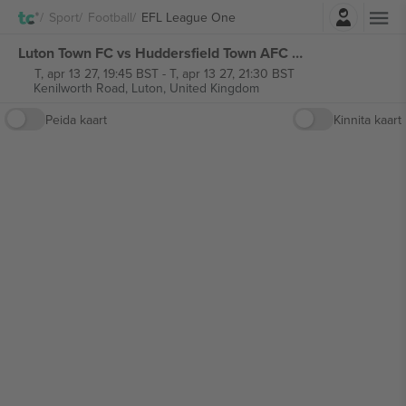
Logi sisse
Sport
Football
EFL League One
Luton Town FC vs Huddersfield Town AFC EFL League One piletid
T, apr 13 27, 19:45 BST
-
T, apr 13 27, 21:30 BST
Kenilworth Road,
Luton, United Kingdom
Peida kaart
Kinnita kaart