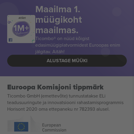
Maailma 1.
müügikoht
AITÄH!
maailmas.
Ticombo® on nüüd kõigist
edasimüügiplatvormidest Euroopas enim
jälgitav. Aitäh!
ALUSTAGE MÜÜKI
Euroopa Komisjoni tippmärk
Ticombo GmbH (emettevõte) tunnustatakse ELi
teadusuuringute ja innovatsiooni rahastamisprogrammis
Horisont 2020 oma ettepaneku nr 782393 alusel.