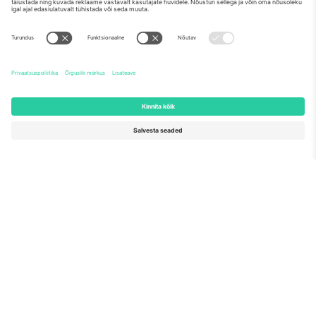
Meist
Ettevõtte teenused
Meeskond
KKK
TixProtect
Kuidas see töötab
Jälg
Hotellid
Tingimused
Jalgpalli MM-i keskus
Partnerlusprogramm
Võtke meiega ühendust
Kontorid ja tugi
Germany
United Kingdom
Unter den Linden 24, 10117
167 City Road, London, Greater
Berlin, Germany
London, EC1V 1AW, United