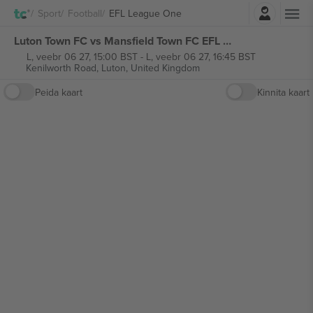
Logi sisse
Sport
Football
EFL League One
Luton Town FC vs Mansfield Town FC EFL League One piletid
L, veebr 06 27, 15:00 BST
-
L, veebr 06 27, 16:45 BST
Kenilworth Road,
Luton, United Kingdom
Peida kaart
Kinnita kaart