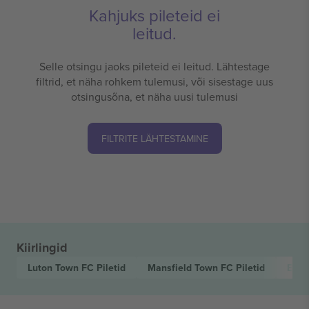
Kahjuks pileteid ei
leitud.
Selle otsingu jaoks pileteid ei leitud. Lähtestage
filtrid, et näha rohkem tulemusi, või sisestage uus
otsingusõna, et näha uusi tulemusi
FILTRITE LÄHTESTAMINE
Kiirlingid
Luton Town FC
Piletid
Mansfield Town FC
Piletid
EFL 