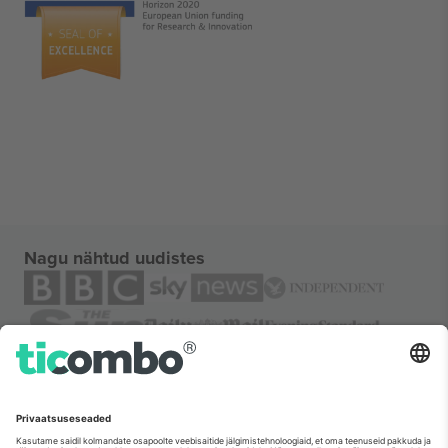
Nagu nähtud uudistes