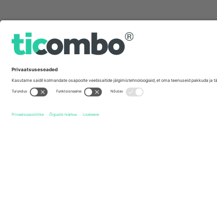
Kiirlingid
Luton Town FC
Piletid
Peterborough United FC
Piletid