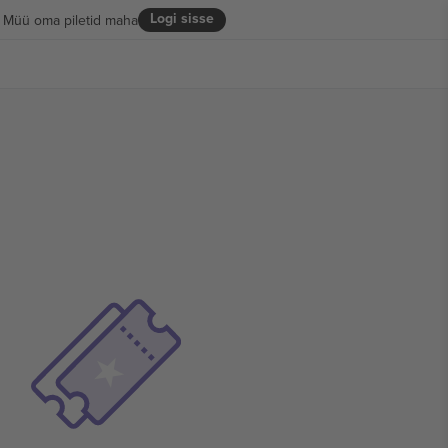
Logi sisse
Müü oma piletid maha