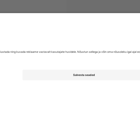
EFL League One
Piletid