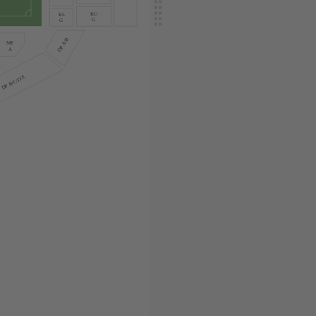
KU
KL
G
G
DP A/B
ME
A
DP B/C/D/E