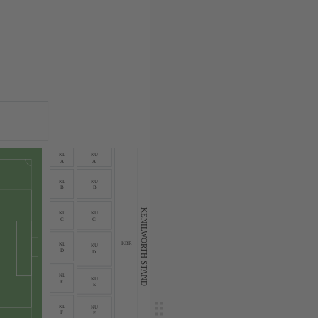
KL
KU
A
A
KL
KU
B
B
KENILWORTH STAND
KL
KU
C
C
KBR
KL
KU
D
D
KL
KU
E
E
KL
KU
F
F