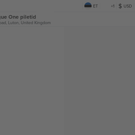
ET
+1
USD
ue One piletid
oad,
Luton, United Kingdom