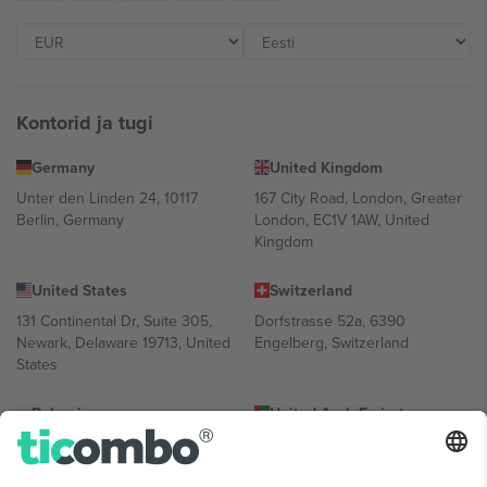
Kontorid ja tugi
Germany
United Kingdom
Unter den Linden 24, 10117
167 City Road, London, Greater
Berlin, Germany
London, EC1V 1AW, United
Kingdom
United States
Switzerland
131 Continental Dr, Suite 305,
Dorfstrasse 52a, 6390
Newark, Delaware 19713, United
Engelberg, Switzerland
States
Bulgaria
United Arab Emirates
Regus Sofia City West, bul
UAE Dubai Silicon Oasis, DDP
Totleben 53-55, 1606 Sofia,
Building A1, Office 302, Dubai,