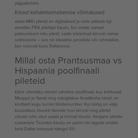
jalgpallirõõm.
Kiired kohaletoimetamise võimalused
aasta MM-i piletid on digitaalsed ja neile pääseb ligi
ametliku FIFA piletiäpi kaudu. Kui ostate samast
pakkumisest mitu piletit, saate istekohad kõrvuti samas
sektsioonis – see on ideaalne peredele või rühmadele,
kes reisivad koos Dallasesse.
Millal osta Prantsusmaa vs
Hispaania poolfinaali
pileteid
Kahe võimaliku meistri vaheline poolfinaal, kus kohtuvad
Mbappé ja Yamal ning mängitakse finaalikoha nimel, on
kindlasti kogu turniiri tõmbenumber. Kui mäng on välja
kuulutatud, tõuseb fännide huvi kiiresti ning piletid
võivad ruttu otsa saada ja hinnad tõusta. Varajane piletite
soetamine Ticombo kaudu on parim viis tagada endale
koht Dallas toimuval mängul 101.