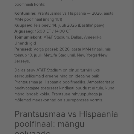
poolfinaali kohta:
Kohtumine:
Prantsusmaa vs Hispaania — 2026. aasta
MM-i poolfinaal (mäng 101)
Kuupäev:
Teisipäev, 14. juuli 2026 (Bastille' päev)
Algusaeg:
15:00 ET / 14:00 CT
Toimumiskoht:
AT&T Stadium, Dallas, Ameerika
Ühendriigid
Panused:
Võitja pääseb 2026. aasta MM-i finaali, mis
toimub 19. juulil MetLife Stadiumil, New Yorgis/New
Jerseys.
Dallas asuv AT&T Stadium on olnud turniiri üks
esinduslikumaid areene ning on ideaalne paik
Prantsusmaa ja Hispaania poolfinaaliks. Atmosfäärist ja
pealtvaatajate toetusest kindlasti puudust ei tule, kuna
mäng langeb kokku Prantsuse rahvuspühaga ja
mõlemad meeskonnad on suurepärases vormis.
Prantsusmaa vs Hispaania
poolfinaal: mängu
eelvaade