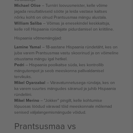
Michael Olise
– Turniiri loovusmeister, kelle võime
jagada resultatiivseid sööte ja leida vastase kaitses
nõrku kohti on olnud Prantsusmaa mängu alustala.
William Saliba
– Võimas ja enesekindel keskkaitsja,
kelle roll Hispaania ründajate pidurdamisel on kriitiline.
Hispaania võtmemängijad:
Lamine Yamal
– 18-aastane Hispaania ründetäht, kes on
juba varem Prantsusmaa vastu skoorinud ja on võimeline
otsustama mängu igal hetkel.
Pedri
– Hispaania poolkaitse süda, kes kontrollib
mängutempot ja seob meeskonna pallivaldamisel
tervikuks.
Mikel Oyarzabal
– Väravatunnetusega ründaja, kes on
ka varem suurtes mängudes säranud ja juhib Hispaania
ründeliini.
Mikel Merino
– "Jokker" pingilt, kelle kohtumise
lõpuosas löödud väravad tõid meeskonnale mõlemad
senised väljalangemismängude võidud.
Prantsusmaa vs