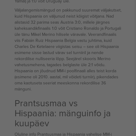
Yamal) ja 1:0 võit Uruguay üle.
Väljalangemismängud on pakkunud suuremat väljakutset,
kuid Hispaania on väljunud neist kõigist võitjana. Nad
alistasid 32 parima seas Austria 3:0, millele järgnes
kaheksandikfinaalis 1:0 võit Cristiano Ronaldo ja Portugali
üle tänu Mikel Merino hilisele väravale. Veerandfinaalis
viis Fabián Ruiz Hispaania Belgia vastu juhtima, kuid
Charles De Ketelaere viigistas seisu – see oli Hispaania
esimene sisse lastud värav sel turniiril ja nende
rekordilise nulliseeria lõpp. Seejärel skooris Merino
vahetusmehena, tagades belglaste üle 2:1 võidu.
Hispaania on jõudnud MM-i poolfinaali alles teist korda
(esimene oli 2010. aastal, mil võideti turniir), pikendades
oma kaotuseta seeriat meeskonna rekordilise 36
mänguni.
Prantsusmaa vs
Hispaania: mänguinfo ja
kuupäev
Oluline info Prantsusmaa ja Hispaania vahelise MM-i