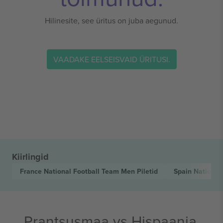
Hilinesite, see üritus on juba aegunud.
VAADAKE EELSEISVAID ÜRITUSI.
Kiirlingid
France National Football Team Men
Piletid
Spain Nationa
Prantsusmaa vs Hispaania