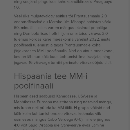
ning seejärel pingelises kaheksandikfinaalis Paraguayd
1:0.
Veel üks muljetavaldav esitlus tõi Prantsusmaale 2:0
veerandfinaalvõidu Maroko üle. Mbappé sahistas võrku
60. minutil — olles varem mängus eksinud penaltiga —
ning Dembélé lisas hetk hiljem oma teise värava. 2:0
tulemus kordas kahe meeskonna vahelist 2022. aasta
poolfinaali tulemust ja tagas Prantsusmaale koha
järjekordses MM-i poolfinaalis. Nad on ainus meeskond,
kes on läbinud kõik kuus kohtumist ilma lisaajata, ning
jagavad 16 väravaga turniiri parimate väravalööjate tiitlit.
Hispaania tee MM-i
poolfinaali
Hispaanlased saabusid Kanadasse, USA-sse ja
Mehhikosse Euroopa meistritena ning näitavad mängu,
mis lubab neil püüda ka MM-tiitlit. H-grupis võitsid nad
kõik kolm kohtumist endale väravat laskmata: viik
esimeses mängus Cabo Verdega (0-0), millele järgnes
4:0 võit Saudi Araabia üle (väravaarve avas Lamine