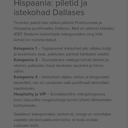
Hispaania: piletid ja
istekohad Dallases
Ticombo pakub laia valikut pileteid Prantsusmaa ja
Hispaania poolfinaaliks Dallases. Meil on pileteid kõikides
AT&T Stadiumi istekohtade kategooriates ning kõik
kohad on nummerdatud.
Kategooria 1
– Tipptasemel istekohad piki väljaku külgi
ja keskmises osas, pakkudes parimat taktikalist vaadet.
Kategooria 2
– Suurepärase vaatega kohad äärtest ja
otstest, pakkudes head tasakaalu asukoha ja hinna
vahel.
Kategooria 3
– Istekohad väljaku otstes ja kõrgematel
tasanditel, mis on soodsaim valik poolfinaali atmosfääri
nautimiseks.
Hospitality ja VIP
– Esmaklassiline mängukogemus
koos luksuslike mugavustega turniiri üheks tähtsaimaks
kohtumiseks.
Saadavus kategooriates varieerub, seega on soovitatav
vaadata värsket pakkumist kohe, et leida endale
sobivaim koht.