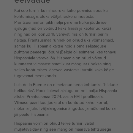
Kui see turniir kulmineeruks kahe peamise soosiku
kohtumisega, oleks võitjat raske ennustada.
Prantsusmaal on pikk nelja parema hulka jõudmise
ajalugu (nad on võitnud kaks finaali ja kaotanud kaks)
ning nad on löönud 16 väravat, mis on turniiri parim
näitaja. Prantsusmaa rünnak on olnud üks võimsamaid,
samas kui Hispaania kaitse hoidis oma seljataguse
puhtana peaaegu lõpuni (Belgia oli esimene, kes tänavu
Hispaaniale värava lõi). Hispaania on nüüd võitnud
kümneest viimasest ametlikust mängust üheksa ning
selles kohtumises lähevad vastamisi turniiri kaks kõige
tugevamat meeskonda.
Luis de la Fuente on nimetanud seda kohtumist "hiidude
heitluseks". Pooleliolevat ajalugu on neil palju: Hispaania
alistas Prantsusmaa 2024. aasta EM-i poolfinaalis.
Viimase paari kuu jooksul on kohtutud kahel korral,
mõlemal juhul väljalangemismängudes ja mõlemal korral
jäi peale Hispaania.
Hispaania vorm on olnud terve turniiri vältel
muljetavaldav ning see mäng on määrava tähtsusega