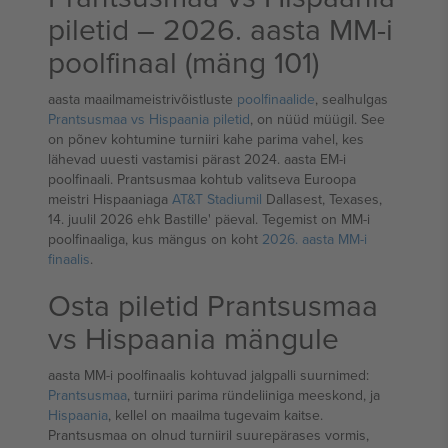
piletid – 2026. aasta MM-i
poolfinaal (mäng 101)
aasta maailmameistrivõistluste
poolfinaalide
, sealhulgas
Prantsusmaa vs Hispaania piletid
, on nüüd müügil. See
on põnev kohtumine turniiri kahe parima vahel, kes
lähevad uuesti vastamisi pärast 2024. aasta EM-i
poolfinaali. Prantsusmaa kohtub valitseva Euroopa
meistri Hispaaniaga
AT&T Stadiumil
Dallasest, Texases,
14. juulil 2026 ehk Bastille' päeval. Tegemist on MM-i
poolfinaaliga, kus mängus on koht
2026. aasta MM-i
finaalis
.
Osta piletid Prantsusmaa
vs Hispaania mängule
aasta MM-i poolfinaalis kohtuvad jalgpalli suurnimed:
Prantsusmaa
, turniiri parima ründeliiniga meeskond, ja
Hispaania
, kellel on maailma tugevaim kaitse.
Prantsusmaa on olnud turniiril suurepärases vormis,