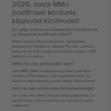
2026. aasta MM-i
poolfinaali korduma
kippuvad küsimused
Kui palju maksavad odavaimad Prantsusmaa
vs Hispaania poolfinaali piletid?
Piletite hinnad sõltuvad istekohast, mängupäeva
lähedusest ja nõudlusest. Vaadake Ticombo värskeid
pakkumisi, et leida praegused hinnad ja saadavus AT&T
Stadiumi eri osades.
Millal ma oma piletid kätte saan?
aasta MM-i piletid on digitaalsed ja need saadetakse
ametlikku FIFA piletiäppi. Teid teavitatakse kohe, kui
piletid on kättesaadavad ja enne mängu aktiveeritavad.
Kas ma saan istuda koos oma kaaslastega?
Jah. Ostes mitu piletit ühest ja samast pakkumisest, on
garanteeritud, et teie istekohad asuvad kõrvuti samas
sektsioonis.