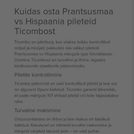
Kuidas osta Prantsusmaa
vs Hispaania pileteid
Ticombost
Ticombo on piletiturg, kus viiakse kokku kontrollitud
ostjad ja müüjad, pakkudes laia valikut pileteid
Prantsusmaa vs Hispaania mängule igas hinnaklassis.
Ostmine Ticombost on turvaline ja lihtne, tagades
kindlustunde staadionile pääsemiseks.
Piletite kontrollimine
Ticombo platvormil on vaid kontrollitud piletid ja teie ost
on algusest lõpuni kaitstud. Ticombo garantii tähendab,
et saate mängule 101 ehtsad piletid või teile tagastatakse
raha.
Turvaline maksmine
Ostusooritamine on lihtne ja teie makse on täielikult
kaitstud. Kasutusel on mitmeid turvalisi makseviise ja
mingeid varjatud tasusid pole – on vaid puhas