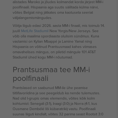
alistades Maroko ja jõudes kolmandat korda järjest MM-i
poolfinaali. Hispaania aga suutis säilitada külma närvi,
võites Belgiat ning jätkates oma kaotuseta seeriat
väljalangemismängudes.
Võitja liigub edasi 2026. aasta MM-i finaali, mis toimub 14.
juulil
MetLife Stadiumil
New Yorgis/New Jerseys. See
võib olla maailma spordiaasta olulisim sündmus. Kuna
vastamisi on Kylian Mbappé ja Lamine Yamal ning
Hispaania on võitnud Prantsusmaad kahes viimases
omavahelises mängus, on piletid mängule 101 AT&T
Stadiumil ühed kogu MM-i nõutumad.
Prantsusmaa tee MM-i
poolfinaali
Prantslased on saabunud MM-ile ühe peamise
tiitlifavoriidina ja see peegeldub ka nende tulemustes.
Nad olid I-grupis omas elemendis, võites kõik kolm
kohtumist: Senegali (3:1), Iraagi (3:0) ja Norra (4:1, kus
Ousmane Dembélé lõi kübaratriki) vastu. Poolfinaali
suunas liiguti kindlalt, võites 32 parima seast Rootsit 3:0