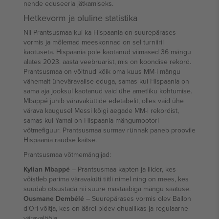
nende eduseeria jätkamiseks.
Hetkevorm ja oluline statistika
Nii Prantsusmaa kui ka Hispaania on suurepärases
vormis ja mõlemad meeskonnad on sel turniiril
kaotuseta. Hispaania pole kaotanud viimased 36 mängu
alates 2023. aasta veebruarist, mis on koondise rekord.
Prantsusmaa on võitnud kõik oma kuus MM-i mängu
vähemalt üheväravalise eduga, samas kui Hispaania on
sama aja jooksul kaotanud vaid ühe ametliku kohtumise.
Mbappé juhib väravaküttide edetabelit, olles vaid ühe
värava kaugusel Messi kõigi aegade MM-i rekordist,
samas kui Yamal on Hispaania mängumootori
võtmefiguur. Prantsusmaa surmav rünnak paneb proovile
Hispaania raudse kaitse.
Prantsusmaa võtmemängijad:
Kylian Mbappé
– Prantsusmaa kapten ja liider, kes
võistleb parima väravaküti tiitli nimel ning on mees, kes
suudab otsustada nii suure mastaabiga mängu saatuse.
Ousmane Dembélé
– Suurepärases vormis olev Ballon
d'Ori võitja, kes on äärel pidev ohuallikas ja regulaarne
väravalööja.