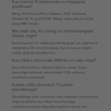
Kus toimub Prantsusmaa vs Hispaania
poolfinaal?
Mäng 101 toimub USA-s Dallases, AT&T Stadiumil,
teisipäeval, 14. juulil 2026. Mängu võitja pääseb 2026.
aasta MM-i finaali.
Mis saab siis, kui mäng on normaalaegade
lõpuks viigis?
Kuna tegemist on väljalangemismänguga, siis viigi korral
mängitakse 30 minutit lisaaega. Kui ka see ei selgita
võitjat, järgneb penaltiseeria.
Kas USA-s toimuvaks MM-iks on vaja viisat?
See sõltub sellest, millisest riigist te reisite. Palun
kontrollige kehtivaid viisanõudeid USA valitsuse
ametlikult veebisaidilt.
Kuidas võtta ühendust Ticombo
klienditoega?
Klienditoega saab ühendust võtta reaalajas vestluse (live
chat) või telefoni teel. Meie meeskonnaga
kontakteerumiseks klõpsake tugilehel olevat linki.