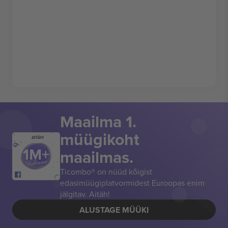
Maailma 1.
müügikoht
AITÄH!
maailmas.
Ticombo® on nüüd kõigist
edasimüügiplatvormidest Euroopas enim
jälgitav. Aitäh!
ALUSTAGE MÜÜKI