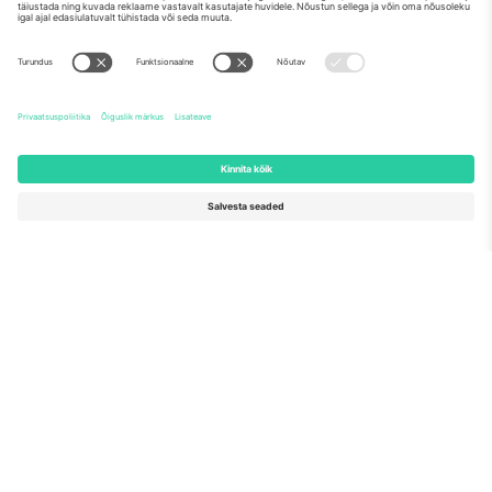
Meist
Ettevõtte teenused
Meeskond
KKK
TixProtect
Kuidas see töötab
Jälg
Hotellid
Tingimused
Jalgpalli MM-i keskus
Partnerlusprogramm
Võtke meiega ühendust