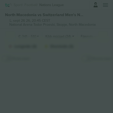
Logi sisse
Sport
Football
Nations League
North Macedonia vs Switzerland Men's Nations League piletid
L, sept 26 26, 20:45 CEST
National Arena Todor Proeski,
Skopje, North Macedonia
€
341
-
510
Kõik müüjad (24)
Fännide sektsioonid
Longside (3)
Shortside (3)
Peida kaart
Kinnita kaart