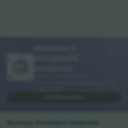
Maailma 1.
müügikoht
AITÄH!
maailmas.
Ticombo® on nüüd kõigist
edasimüügiplatvormidest Euroopas enim
jälgitav. Aitäh!
ALUSTAGE MÜÜKI
Euroopa Komisjoni tippmärk