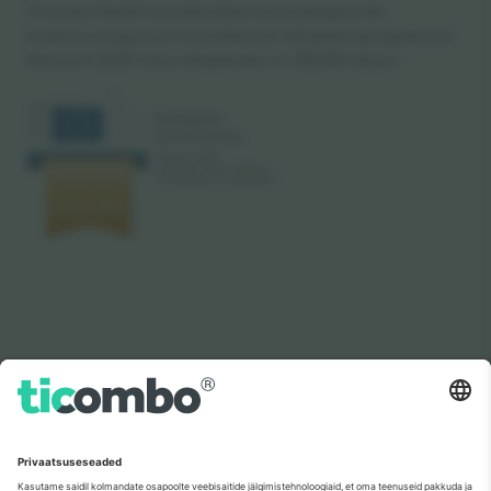
Ticombo GmbH (emettevõte) tunnustatakse ELi
teadusuuringute ja innovatsiooni rahastamisprogrammis
Horisont 2020 oma ettepaneku nr 782393 alusel.
Nagu nähtud uudistes