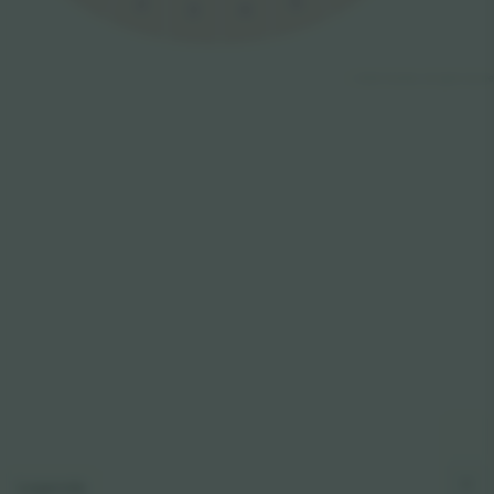
5
2
4
3
© 2024 Ticombo. All rights reserv
Legenda