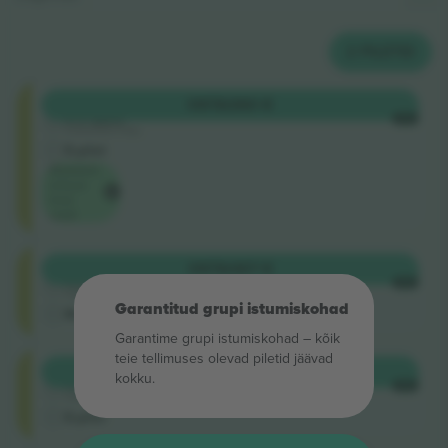
2
PILETID
Shortside
OSTA
360 €
5.0 (220)
IGA
Usaldusväärne müüja
E-pilet
Madalaim
ürituse
hind
saidil
Shortside
OSTA
367 €
4.9 (14)
IGA
Usaldusväärne müüja
Garantitud grupi istumiskohad
M-pilet
Garantime grupi istumiskohad – kõik
teie tellimuses olevad piletid jäävad
Shortside
OSTA
368 €
kokku.
4.9 (757)
IGA
Usaldusväärne müüja
E-pilet