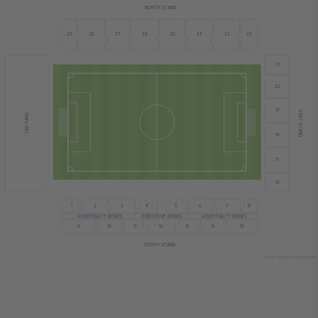
NORTH STAND
26
28
24
23
29
22
27
25
21
20
19
EAST STAND
CAR PARK
18
17
16
5
6
4
8
1
2
3
7
HOSPITALITY BOXES
HOSPITALITY BOXES
EXECUTIVE BOXES
13
12
9
10
11
15
14
SOUTH STAND
© 2024 Ticombo. All rights reserved