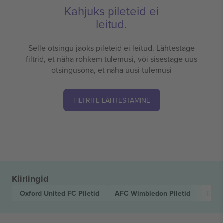
Kahjuks pileteid ei
leitud.
Selle otsingu jaoks pileteid ei leitud. Lähtestage
filtrid, et näha rohkem tulemusi, või sisestage uus
otsingusõna, et näha uusi tulemusi
FILTRITE LÄHTESTAMINE
Kiirlingid
Oxford United FC
Piletid
AFC Wimbledon
Piletid
EFL 