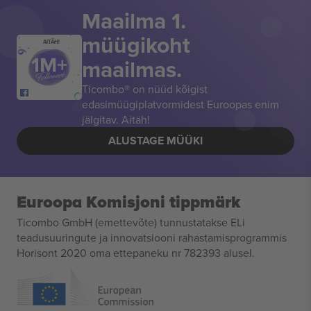
Maailma 1.
müügikoht
AITÄH!
maailmas.
Ticombo® on nüüd kõigist
edasimüügiplatvormidest Euroopas enim
jälgitav. Aitäh!
ALUSTAGE MÜÜKI
Euroopa Komisjoni tippmärk
Ticombo GmbH (emettevõte) tunnustatakse ELi
teadusuuringute ja innovatsiooni rahastamisprogrammis
Horisont 2020 oma ettepaneku nr 782393 alusel.