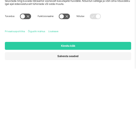
Meist
Ettevõtte teenused
Meeskond
KKK
TixProtect
Kuidas see töötab
Jälg
Hotellid
Tingimused
Jalgpalli MM-i keskus
Partnerlusprogramm
Võtke meiega ühendust
Kontorid ja tugi
Germany
United Kingdom
Unter den Linden 24, 10117
167 City Road, London, Greater
Berlin, Germany
London, EC1V 1AW, United