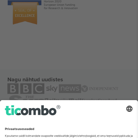
Nagu nähtud uudistes