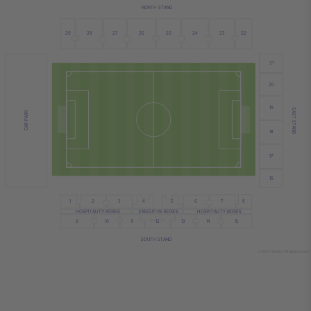
NORTH STAND
26
28
24
23
29
22
27
25
21
20
19
EAST STAND
CAR PARK
18
17
16
5
6
4
8
1
2
3
7
HOSPITALITY BOXES
HOSPITALITY BOXES
EXECUTIVE BOXES
13
12
9
10
11
15
14
SOUTH STAND
© 2024 Ticombo. All rights reserved