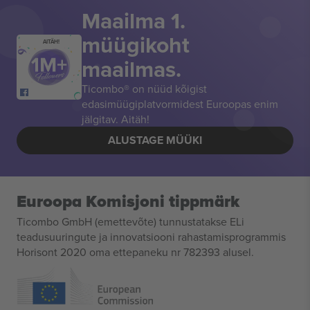
Maailma 1.
müügikoht
AITÄH!
maailmas.
Ticombo® on nüüd kõigist
edasimüügiplatvormidest Euroopas enim
jälgitav. Aitäh!
ALUSTAGE MÜÜKI
Euroopa Komisjoni tippmärk
Ticombo GmbH (emettevõte) tunnustatakse ELi
teadusuuringute ja innovatsiooni rahastamisprogrammis
Horisont 2020 oma ettepaneku nr 782393 alusel.