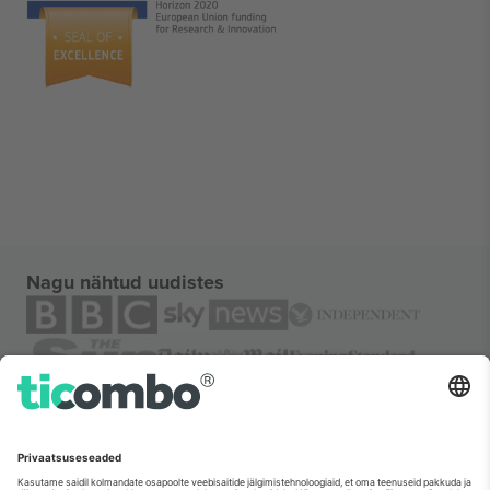
Nagu nähtud uudistes