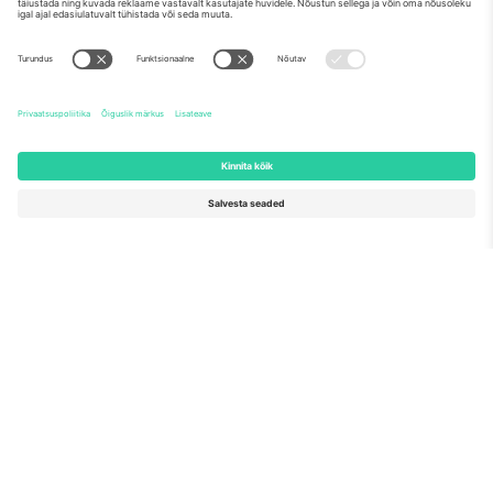
Meist
Ettevõtte teenused
Meeskond
KKK
TixProtect
Kuidas see töötab
Jälg
Hotellid
Tingimused
Jalgpalli MM-i keskus
Partnerlusprogramm
Võtke meiega ühendust
Kontorid ja tugi
Germany
United Kingdom
Unter den Linden 24, 10117
167 City Road, London, Greater
Berlin, Germany
London, EC1V 1AW, United