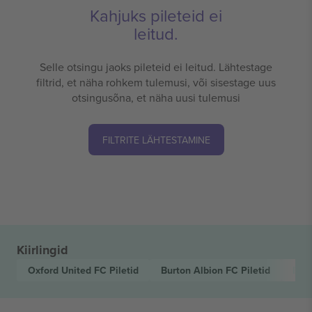
Kahjuks pileteid ei
leitud.
Selle otsingu jaoks pileteid ei leitud. Lähtestage
filtrid, et näha rohkem tulemusi, või sisestage uus
otsingusõna, et näha uusi tulemusi
FILTRITE LÄHTESTAMINE
Kiirlingid
Oxford United FC
Piletid
Burton Albion FC
Piletid
EFL