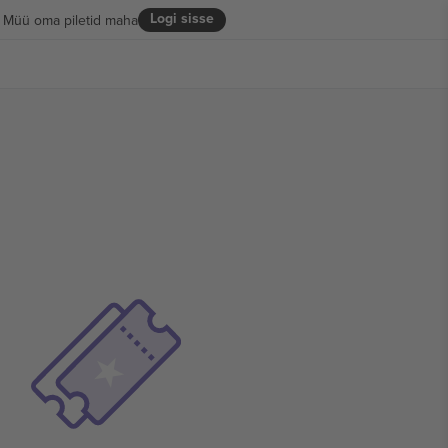
Logi sisse
Müü oma piletid maha