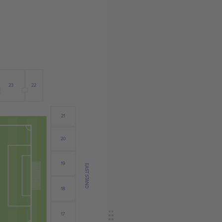
23
22
21
20
19
EAST STAND
18
17