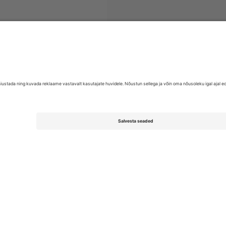
tid
EFL League One
Piletid