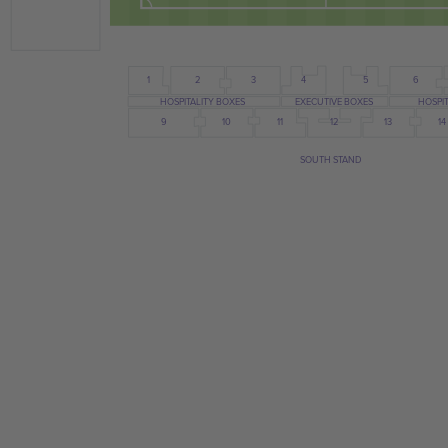
6
5
4
1
2
3
HOSPI
HOSPITALITY BOXES
EXECUTIVE BOXES
13
12
11
9
10
14
SOUTH STAND