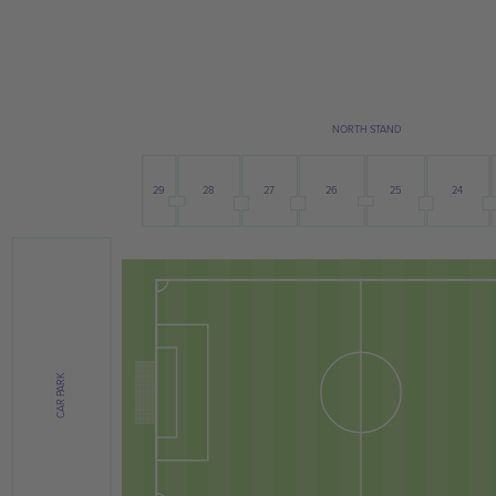
NORTH STAND
28
26
24
29
27
25
CAR PARK