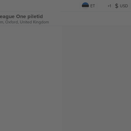
ET
+1
USD
eague One piletid
um,
Oxford, United Kingdom