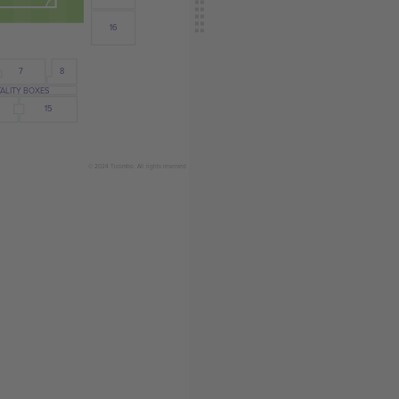
16
8
7
TALITY BOXES
15
© 2024 Ticombo. All rights reserved