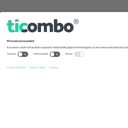
Kiirlingid
Oxford United FC
Piletid
Wycombe Wanderers FC
Pile