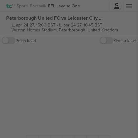
Logi sisse
Sport
Football
EFL League One
Peterborough United FC vs Leicester City FC EFL League One piletid
L, apr 24 27, 15:00 BST
-
L, apr 24 27, 16:45 BST
Weston Homes Stadium,
Peterborough, United Kingdom
Peida kaart
Kinnita kaart