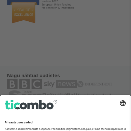
Nagu nähtud uudistes