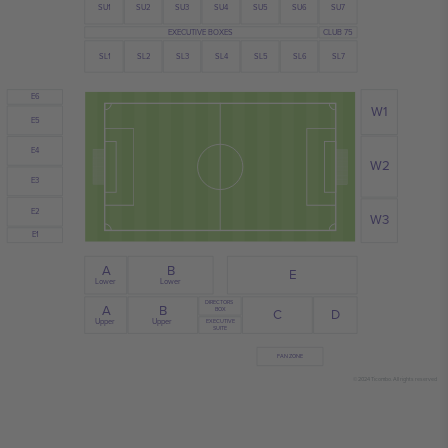
SU3
SU4
SU6
SU2
SU7
SU1
SU5
EXECUTIVE BOXES
CLUB 75
SL1
SL3
SL2
SL5
SL6
SL4
SL7
E6
W1
E5
E4
W2
E3
E2
W3
E1
B
A
E
Lower
Lower
DIRECTORS
A
B
BOX
D
C
Upper
Upper
EXECUTIVE
SUITE
FAN ZONE
© 2024 Ticombo. All rights reserved