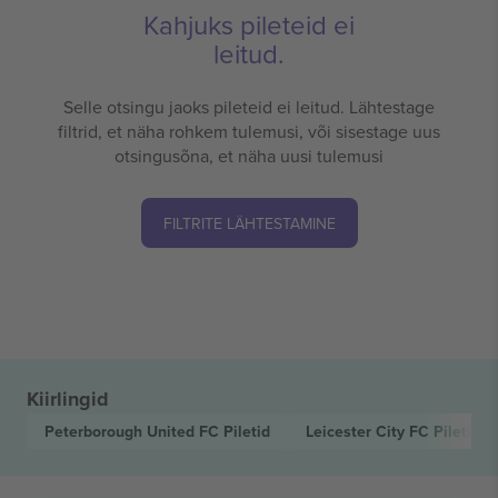
Kahjuks pileteid ei
leitud.
Selle otsingu jaoks pileteid ei leitud. Lähtestage
filtrid, et näha rohkem tulemusi, või sisestage uus
otsingusõna, et näha uusi tulemusi
FILTRITE LÄHTESTAMINE
Kiirlingid
Peterborough United FC
Piletid
Leicester City FC
Piletid