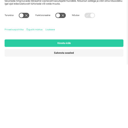
Meist
Ettevõtte teenused
Meeskond
KKK
TixProtect
Kuidas see töötab
Jälg
Hotellid
Tingimused
Jalgpalli MM-i keskus
Partnerlusprogramm
Võtke meiega ühendust
Kontorid ja tugi
Germany
United Kingdom
Unter den Linden 24, 10117
167 City Road, London, Greater
Berlin, Germany
London, EC1V 1AW, United