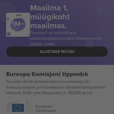
Maailma 1.
müügikoht
AITÄH!
maailmas.
Ticombo® on nüüd kõigist
edasimüügiplatvormidest Euroopas enim
jälgitav. Aitäh!
ALUSTAGE MÜÜKI
Euroopa Komisjoni tippmärk
Ticombo GmbH (emettevõte) tunnustatakse ELi
teadusuuringute ja innovatsiooni rahastamisprogrammis
Horisont 2020 oma ettepaneku nr 782393 alusel.