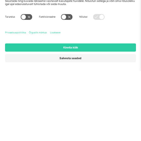
Meist
Ettevõtte teenused
Meeskond
KKK
TixProtect
Kuidas see töötab
Jälg
Hotellid
Tingimused
Jalgpalli MM-i keskus
Partnerlusprogramm
Võtke meiega ühendust
Kontorid ja tugi
Germany
United Kingdom
Unter den Linden 24, 10117
167 City Road, London, Greater
Berlin, Germany
London, EC1V 1AW, United