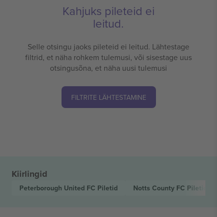
Kahjuks pileteid ei
leitud.
Selle otsingu jaoks pileteid ei leitud. Lähtestage
filtrid, et näha rohkem tulemusi, või sisestage uus
otsingusõna, et näha uusi tulemusi
FILTRITE LÄHTESTAMINE
Kiirlingid
Peterborough United FC
Piletid
Notts County FC
Piletid