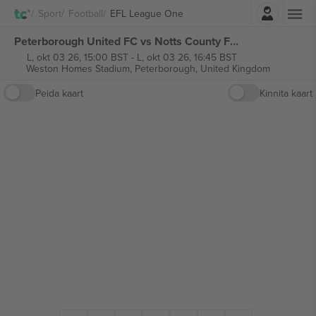
Logi sisse
Sport
Football
EFL League One
Peterborough United FC vs Notts County FC EFL League One piletid
L, okt 03 26, 15:00 BST
-
L, okt 03 26, 16:45 BST
Weston Homes Stadium,
Peterborough, United Kingdom
Peida kaart
Kinnita kaart