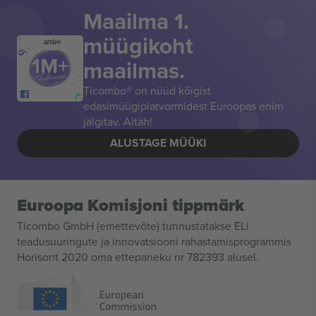
Maailma 1.
müügikoht
AITÄH!
maailmas.
Ticombo® on nüüd kõigist
edasimüügiplatvormidest Euroopas enim
jälgitav. Aitäh!
ALUSTAGE MÜÜKI
Euroopa Komisjoni tippmärk
Ticombo GmbH (emettevõte) tunnustatakse ELi
teadusuuringute ja innovatsiooni rahastamisprogrammis
Horisont 2020 oma ettepaneku nr 782393 alusel.