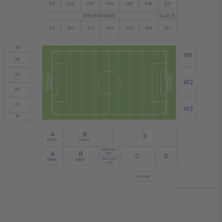
SU3
SU4
SU6
SU2
SU7
SU1
SU5
EXECUTIVE BOXES
CLUB 75
SL1
SL3
SL2
SL5
SL6
SL4
SL7
E6
W1
E5
E4
W2
E3
E2
W3
E1
B
A
E
Lower
Lower
DIRECTORS
A
B
BOX
D
C
Upper
Upper
EXECUTIVE
SUITE
FAN ZONE
© 2024 Ticombo. All rights reserved