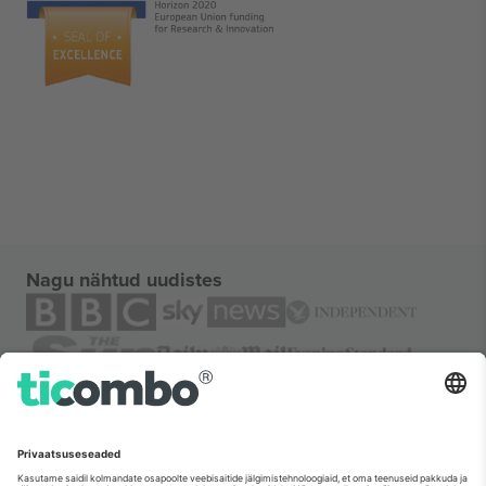
Nagu nähtud uudistes