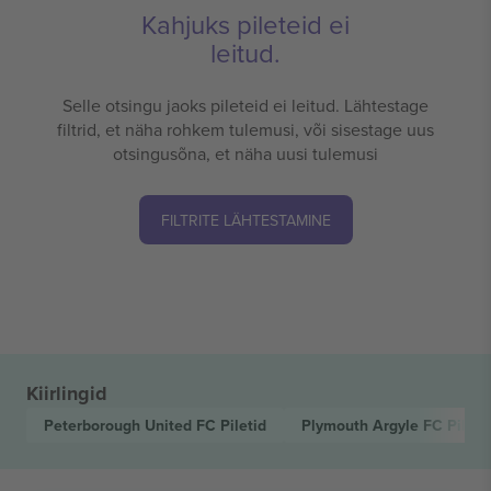
Kahjuks pileteid ei
leitud.
Selle otsingu jaoks pileteid ei leitud. Lähtestage
filtrid, et näha rohkem tulemusi, või sisestage uus
otsingusõna, et näha uusi tulemusi
FILTRITE LÄHTESTAMINE
Kiirlingid
Peterborough United FC
Piletid
Plymouth Argyle FC
Pileti