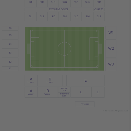
SU3
SU4
SU6
SU2
SU7
SU1
SU5
EXECUTIVE BOXES
CLUB 75
SL1
SL3
SL2
SL5
SL6
SL4
SL7
E6
W1
E5
E4
W2
E3
E2
W3
E1
B
A
E
Lower
Lower
DIRECTORS
A
B
BOX
D
C
Upper
Upper
EXECUTIVE
SUITE
FAN ZONE
© 2024 Ticombo. All rights reserved