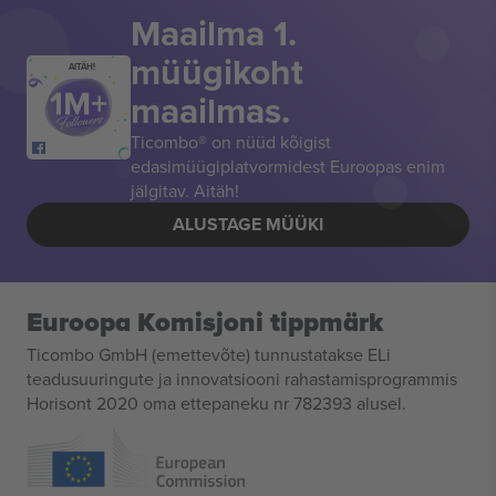
Maailma 1.
müügikoht
AITÄH!
maailmas.
Ticombo® on nüüd kõigist
edasimüügiplatvormidest Euroopas enim
jälgitav. Aitäh!
ALUSTAGE MÜÜKI
Euroopa Komisjoni tippmärk
Ticombo GmbH (emettevõte) tunnustatakse ELi
teadusuuringute ja innovatsiooni rahastamisprogrammis
Horisont 2020 oma ettepaneku nr 782393 alusel.