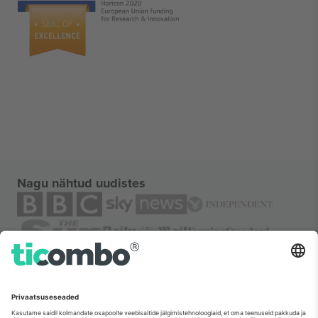
Nagu nähtud uudistes