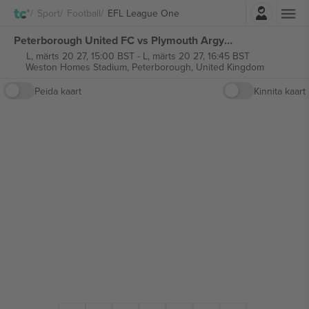
Logi sisse
Sport
Football
EFL League One
Peterborough United FC vs Plymouth Argyle FC EFL League One piletid
L, märts 20 27, 15:00 BST
-
L, märts 20 27, 16:45 BST
Weston Homes Stadium,
Peterborough, United Kingdom
Peida kaart
Kinnita kaart