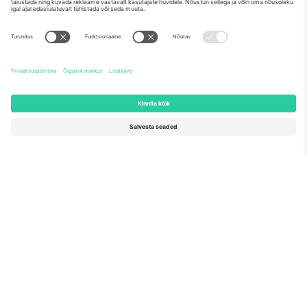
Meist
Ettevõtte teenused
Meeskond
KKK
TixProtect
Kuidas see töötab
Jälg
Hotellid
Tingimused
Jalgpalli MM-i keskus
Partnerlusprogramm
Võtke meiega ühendust
Kontorid ja tugi
Germany
United Kingdom
Unter den Linden 24, 10117
167 City Road, London, Greater
Berlin, Germany
London, EC1V 1AW, United