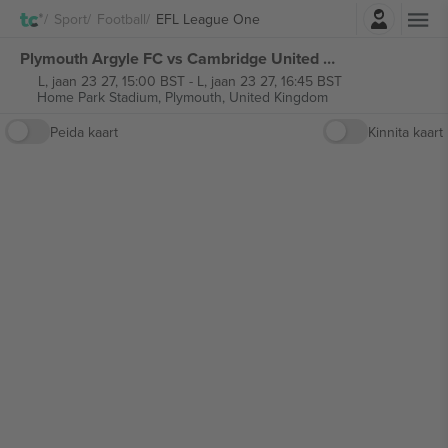
Logi sisse
Sport
Football
EFL League One
Plymouth Argyle FC vs Cambridge United FC EFL League One piletid
L, jaan 23 27, 15:00 BST
-
L, jaan 23 27, 16:45 BST
Home Park Stadium,
Plymouth, United Kingdom
Peida kaart
Kinnita kaart