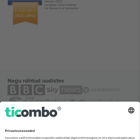
Nagu nähtud uudistes