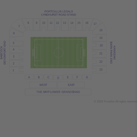
8
9
10
12
15
1
1
13
14
16
17
7
18
6
19
5
20
4
21
3
22
2
23
1
A
B
C
E
F
G
D
WES
T
EAS
T
THE M
A
YFLOWER GRANDS
T
AND
© 2024
T
icombo.
All rights reserve