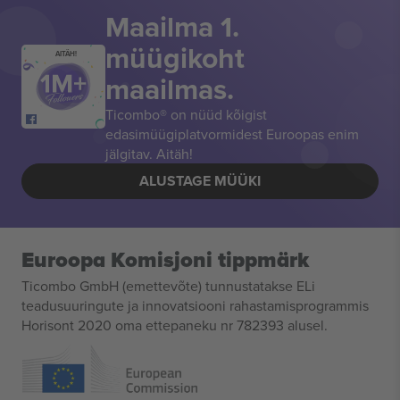
Maailma 1.
müügikoht
AITÄH!
maailmas.
Ticombo® on nüüd kõigist
edasimüügiplatvormidest Euroopas enim
jälgitav. Aitäh!
ALUSTAGE MÜÜKI
Euroopa Komisjoni tippmärk
Ticombo GmbH (emettevõte) tunnustatakse ELi
teadusuuringute ja innovatsiooni rahastamisprogrammis
Horisont 2020 oma ettepaneku nr 782393 alusel.