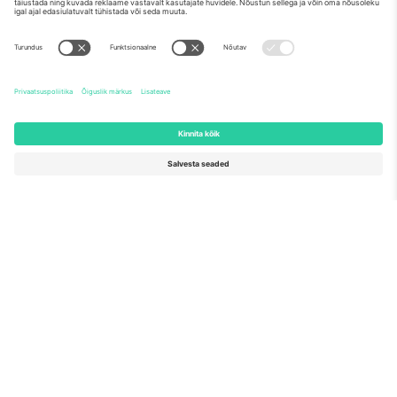
Meist
Ettevõtte teenused
Meeskond
KKK
TixProtect
Kuidas see töötab
Jälg
Hotellid
Tingimused
Jalgpalli MM-i keskus
Partnerlusprogramm
Võtke meiega ühendust
Kontorid ja tugi
Germany
United Kingdom
Unter den Linden 24, 10117
167 City Road, London, Greater
Berlin, Germany
London, EC1V 1AW, United