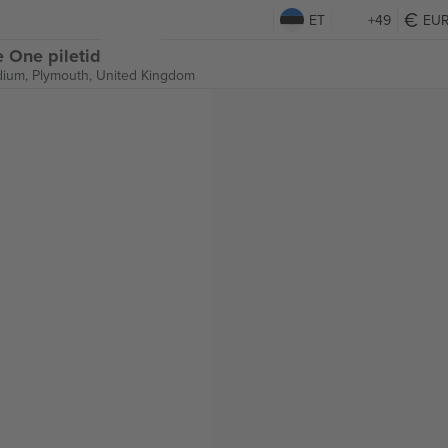
ET
+49
EU
 One piletid
dium,
Plymouth, United Kingdom