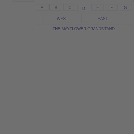
A
B
C
E
F
G
D
WES
T
EAS
T
THE M
A
YFLOWER GRANDS
T
AND