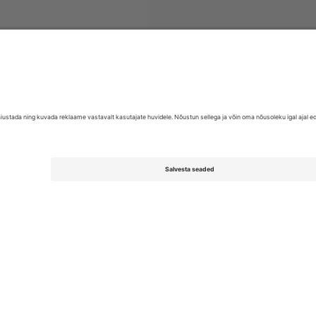
EFL League One
Piletid