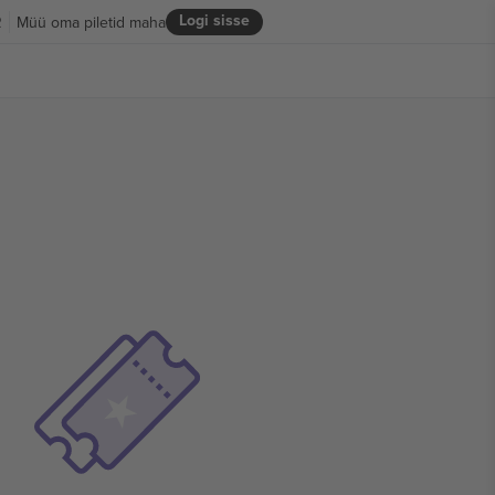
Logi sisse
R
Müü oma piletid maha