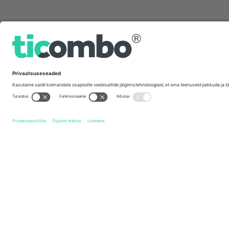
Kiirlingid
Plymouth Argyle FC
Piletid
Leyton Orient FC
Piletid