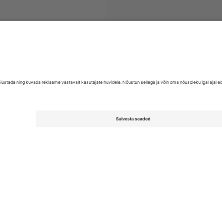
EFL League One
Piletid