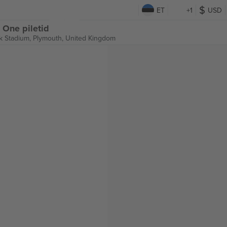
ET
+1
USD
 One piletid
k Stadium,
Plymouth, United Kingdom