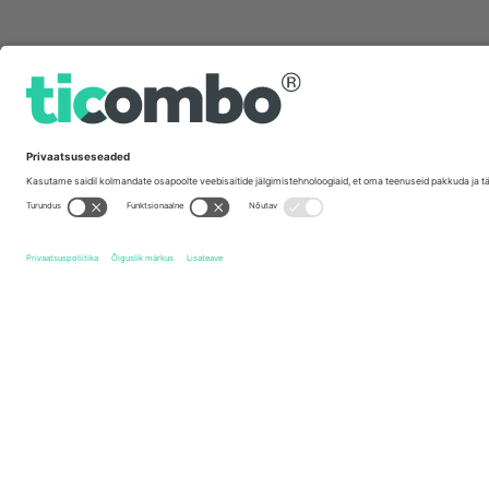
Kiirlingid
Plymouth Argyle FC
Piletid
Notts County FC
Piletid