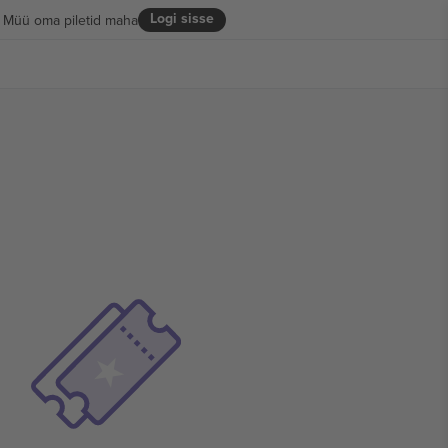
Logi sisse
Müü oma piletid maha