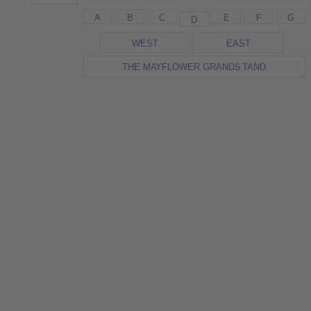
A
B
C
E
F
G
D
WES
T
EAS
T
THE M
A
YFLOWER GRANDS
T
AND