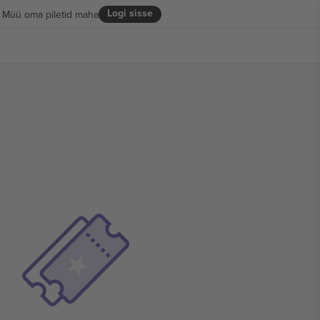
Logi sisse
Müü oma piletid maha