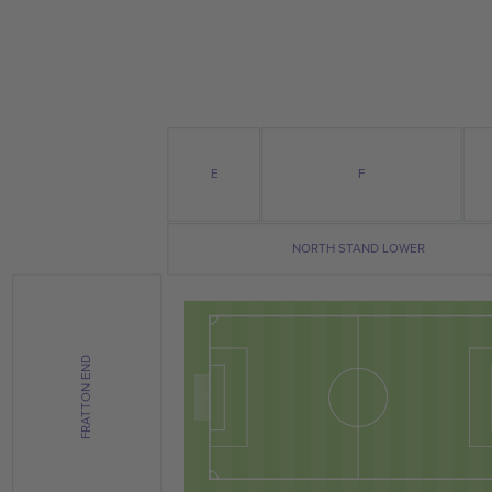
E
F
NORTH STAND LOWER
FRATTON END