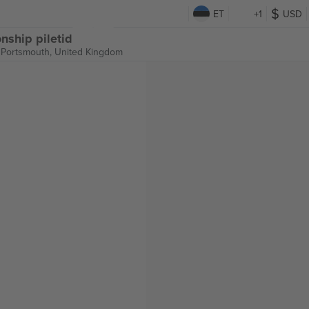
ET
+1
USD
ship piletid
,
Portsmouth, United Kingdom