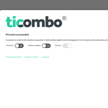
Kiirlingid
Portsmouth FC
Piletid
Birmingham City FC
Piletid