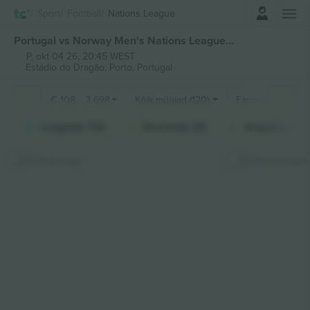
Logi sisse
Sport
Football
Nations League
Portugal vs Norway Men's Nations League piletid
P, okt 04 26, 20:45 WEST
Estádio do Dragão,
Porto, Portugal
€
108
-
2 698
Kõik müüjad (120)
Fännide sektsioo
Longside (13)
Shortside (9)
Arquibancada
Peida kaart
Kinnita kaart