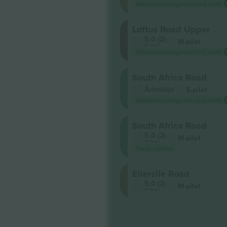
Madalaim kategooria hind saidil
Loftus Road Upper
5.0 (2)
M-pilet
Ärimüüja
Madalaim kategooria hind saidil
South Africa Road
Ärimüüja
E-pilet
Madalaim kategooria hind saidil
South Africa Road
5.0 (2)
M-pilet
Ärimüüja
Parim väärtus
Ellerslie Road
5.0 (2)
M-pilet
Ärimüüja