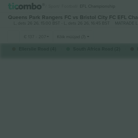
Sport
Football
EFL Championship
Queens Park Rangers FC vs Bristol City FC EFL Cha
L, dets 26 26, 15:00 BST
-
L, dets 26 26, 16:45 BST
MATRADE Lo
€
137
-
207
Kõik müüjad (7)
Ellerslie Road (4)
South Africa Road (2)