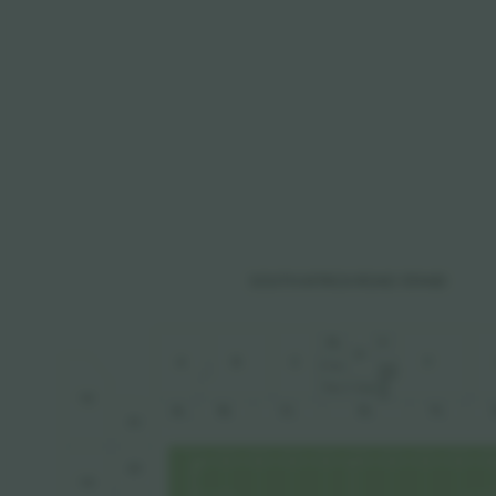
SOUTH
AFRIC
A
 ROAD S
T
AND
D
L
E
D
A
B
C
F
D-box
The C Club
Y2
A
L
B
L
C
L
E
L
F
L
Z1
Z2
Y3