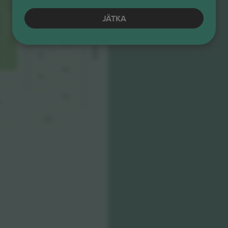
LOFTUS ROAD S
MEMBERS
F
K
L
JÄTKA
AMI
LU
L
Y
ARE
L
L
ARE
A
MU
A
T
AND
N
L
NU
P
L
PU
R
QU