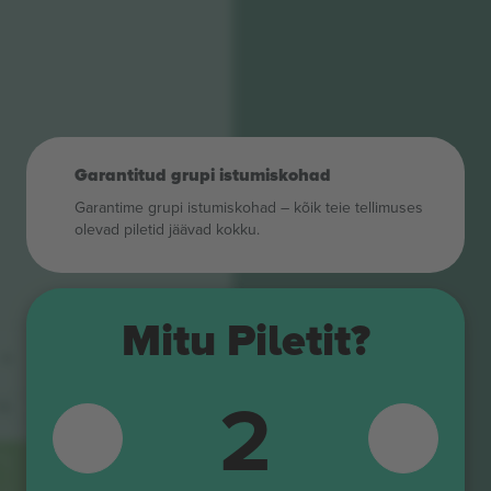
Garantitud grupi istumiskohad
Garantime grupi istumiskohad – kõik teie tellimuses
olevad piletid jäävad kokku.
Mitu Piletit?
G
HU
2
G
L
JU
H
L
J
L
KU