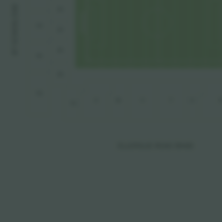
 END 
Z3
L
 SCHOO
Y4
Z4
T
Z5
B
Y5
Z6
Y6
X
W
V
T
S
Y2
ELLERSLIE ROAD S
T
AND