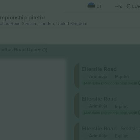
ET
+49
EU
mpionship piletid
ftus Road Stadium,
London, United Kingdom
Loftus Road Upper (1)
Ellerslie Road
Ärimüüja
M-pilet
Madalaim kategooria hind saidil
Ellerslie Road
Ärimüüja
E-pilet
Madalaim kategooria hind saidil
Ellerslie Road
Sektsio
Ärimüüja
E-pilet