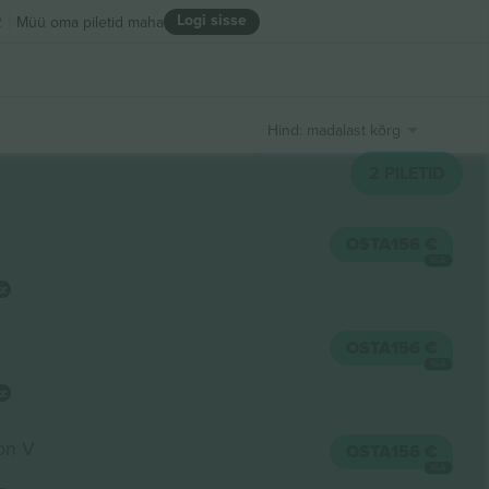
Logi sisse
R
Müü oma piletid maha
Hind: madalast kõrgeni
2
PILETID
OSTA
156 €
IGA
OSTA
156 €
IGA
on V
OSTA
156 €
IGA