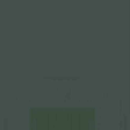
SOUTH
AFRIC
A
 ROAD S
T
AND
D
L
E
D
A
B
C
F
G
D-box
HU
The C Club
Y2
A
L
B
L
C
L
E
L
F
L
G
L
JU
Z1
H
L
Z2
J
L
KU
LOFTUS ROAD S
Y3
 END 
MEMBERS
Z3
F
K
L
AMI
LU
L
L
Y
Y4
ARE
Z4
L
L