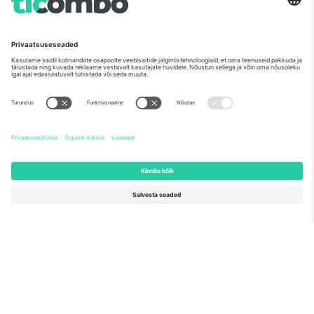
Nagu nähtud uudistes
Meist
Ettevõtte teenused