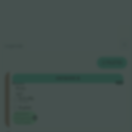
Legenda
2
PILETID
Ellerslie
OSTA
105 $
Road
IGA
Rida
qpr
5.0 (15)
Ärimüüja
E-pilet
Madalaim
kategooria
hind saidil