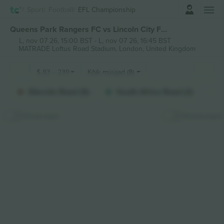
Logi sisse
Sport
Football
EFL Championship
Queens Park Rangers FC vs Lincoln City FC EFL Championship piletid
L, nov 07 26, 15:00 BST
-
L, nov 07 26, 16:45 BST
MATRADE Loftus Road Stadium,
London, United Kingdom
$
83
-
239
Kõik müüjad (8)
Ellerslie Road (5)
South Africa Road (2)
Peida kaart
Kinnita kaart