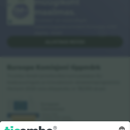
müügikoht
AITÄH!
maailmas.
Ticombo® on nüüd kõigist
edasimüügiplatvormidest Euroopas enim
jälgitav. Aitäh!
ALUSTAGE MÜÜKI
Euroopa Komisjoni tippmärk
Ticombo GmbH (emettevõte) tunnustatakse ELi
teadusuuringute ja innovatsiooni rahastamisprogrammis
Horisont 2020 oma ettepaneku nr 782393 alusel.