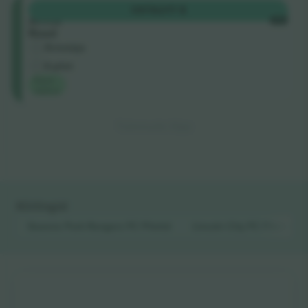
South
OSTA
217 $
Africa
IGA
Road
Ärimüüja
E-pilet
Parim
väärtus
Tulemuste lõpp
Kiirlingid
Queens Park Rangers FC
Piletid
Lincoln City FC
Piletid