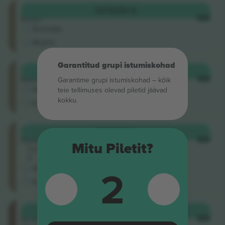
Ellerslie
OSTA
180 $
Road
IGA
Ärimüüja
M-pilet
Garantitud grupi istumiskohad
Ellerslie
OSTA
180 $
Road
Garantime grupi istumiskohad – kõik
IGA
Ärimüüja
teie tellimuses olevad piletid jäävad
kokku.
E-pilet
Ellerslie
OSTA
180 $
Road
IGA
Mitu Piletit?
Sektsioon
V
2
Ärimüüja
E-pilet
Loftus
OSTA
186 $
Road
IGA