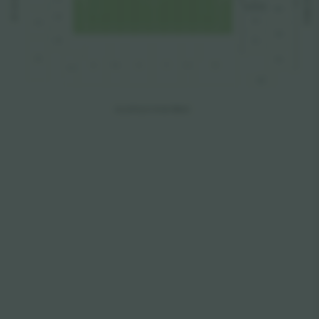
 SCHOO
ARE
A
MU
A
T
AND
T
Z5
B
N
L
Y5
NU
Z6
P
L
Y6
PU
X
W
V
T
S
R
Y2
QU
ELLERSLIE ROAD S
T
AND