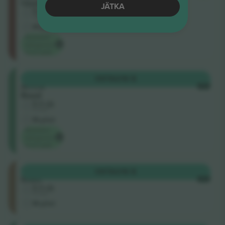
Upper
JÄTKA
5.0 (2)
Ärimüüja
M-pilet
Madalaim
kategooria
hind saidil
South
OSTA
216 $
Africa
IGA
Road
5.0 (2)
Ärimüüja
M-pilet
Madalaim
kategooria
hind saidil
Ellerslie
OSTA
216 $
Road
IGA
5.0 (2)
Ärimüüja
M-pilet