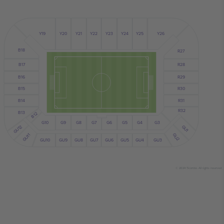
Y24
Y25
Y19
Y23
Y21
Y22
Y20
Y26
B18
R27
R28
B17
B16
R29
B15
R30
B14
R31
R32
B13
B12
G10
G7
G6
G9
G8
G5
G4
G3
GU1
GU12
GU2
GU11
GU10
GU5
GU4
GU6
GU9
GU8
GU7
GU3
© 2024 Ticombo. All rights reserved