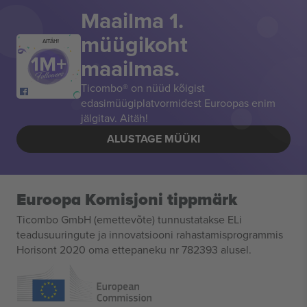
Maailma 1.
müügikoht
AITÄH!
maailmas.
Ticombo® on nüüd kõigist
edasimüügiplatvormidest Euroopas enim
jälgitav. Aitäh!
ALUSTAGE MÜÜKI
Euroopa Komisjoni tippmärk
Ticombo GmbH (emettevõte) tunnustatakse ELi
teadusuuringute ja innovatsiooni rahastamisprogrammis
Horisont 2020 oma ettepaneku nr 782393 alusel.