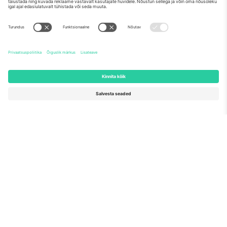
Meist
Ettevõtte teenused
Meeskond
KKK
TixProtect
Kuidas see töötab
Jälg
Hotellid
Tingimused
Jalgpalli MM-i keskus
Partnerlusprogramm
Võtke meiega ühendust
Kontorid ja tugi
Germany
United Kingdom
Unter den Linden 24, 10117
167 City Road, London, Greater
Berlin, Germany
London, EC1V 1AW, United