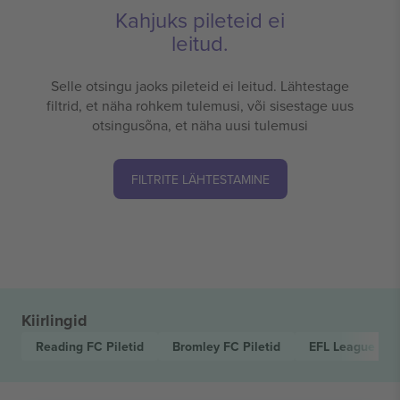
Kahjuks pileteid ei
leitud.
Selle otsingu jaoks pileteid ei leitud. Lähtestage
filtrid, et näha rohkem tulemusi, või sisestage uus
otsingusõna, et näha uusi tulemusi
FILTRITE LÄHTESTAMINE
Kiirlingid
Reading FC
Piletid
Bromley FC
Piletid
EFL League On