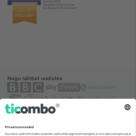
Nagu nähtud uudistes