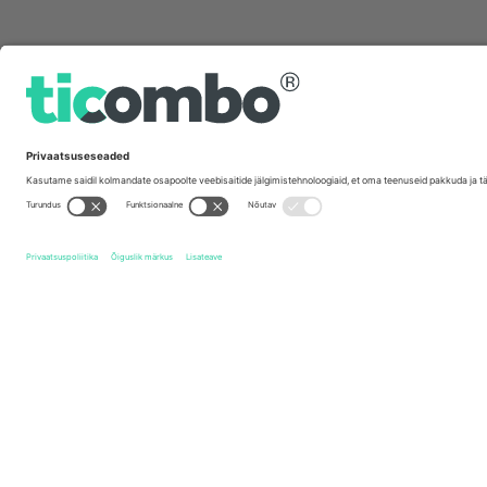
Kiirlingid
Reading FC
Piletid
Peterborough United FC
Piletid