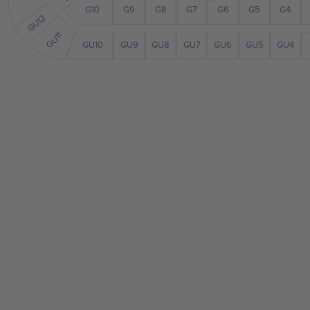
G10
G7
G6
G9
G8
G5
G4
GU12
GU11
GU10
GU6
GU5
GU4
GU9
GU8
GU7