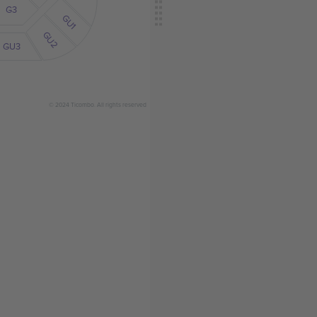
G3
GU1
GU2
GU3
© 2024 Ticombo. All rights reserved