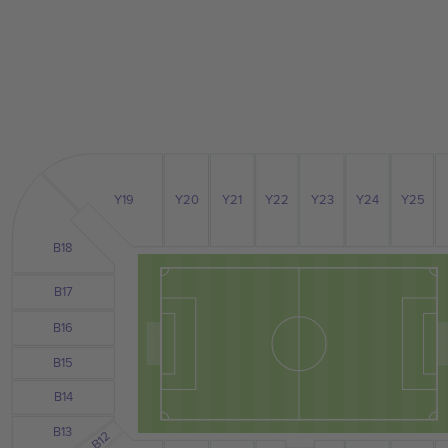
Y24
Y25
Y19
Y23
Y21
Y22
Y20
B18
B17
B16
B15
B14
B13
B12