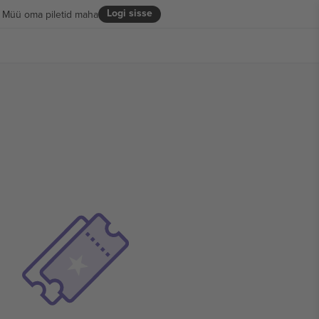
Logi sisse
Müü oma piletid maha