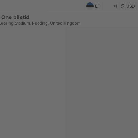
ET
+1
USD
One piletid
 Leasing Stadium,
Reading, United Kingdom