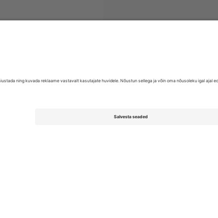
EFL League One
Piletid