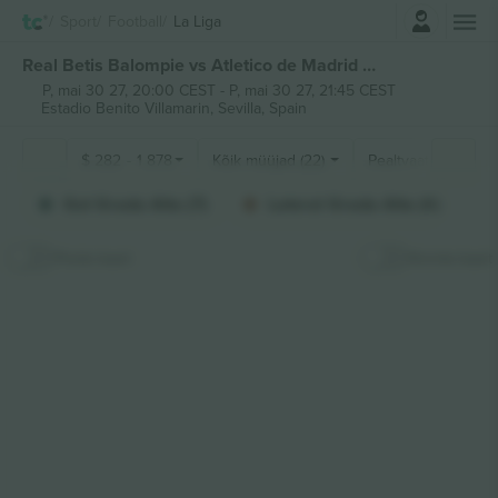
Logi sisse
Sport
Football
La Liga
Real Betis Balompie vs Atletico de Madrid La Liga piletid
P, mai 30 27, 20:00 CEST
-
P, mai 30 27, 21:45 CEST
Estadio Benito Villamarin,
Sevilla, Spain
$
282
-
1 878
Kõik müüjad (22)
Pealtvaatajate sten
Gol Grada Alta (7)
Lateral Grada Alta (6)
Peida kaart
Kinnita kaart