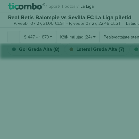
Sport
Football
La Liga
Real Betis Balompie vs Sevilla FC La Liga piletid
P, veebr 07 27, 21:00 CEST
-
P, veebr 07 27, 22:45 CEST
Estadi
$
447
-
1 879
Kõik müüjad (24)
Pealtvaatajate ste
Gol Grada Alta (8)
Lateral Grada Alta (7)