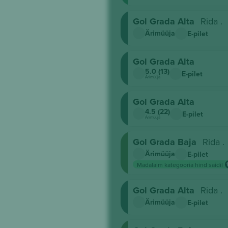
Gol Grada Alta
Rida .
Ärimüüja
E-pilet
Gol Grada Alta
5.0 (13)
E-pilet
Ärimüüja
Gol Grada Alta
4.5 (22)
E-pilet
Ärimüüja
Gol Grada Baja
Rida .
Ärimüüja
E-pilet
Madalaim kategooria hind saidil
Gol Grada Alta
Rida .
Ärimüüja
E-pilet