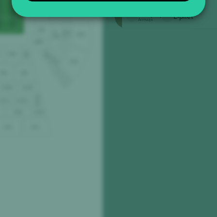
Lateral Grada Alta
S1
S1AA6
SPV6
STB6
S2A7
AB6
4.5 (22)
E-pilet
Ärimüüja
STB7
S1AA7
S1
SPV7
S2A8
AB7
STB8
S1
PTB1
PTB2
AB8
S1AA8
S2A9
SPV8
PTA2
PTA1
P1AB1
P1AB2
P1AA1
P1AA3
P1AA2
PVB2
PVB1
PVA2
PVA1