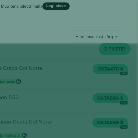
Logi sisse
Müü oma piletid maha
Hind: madalast kõrgeni
2
PILETID
n Grada Gol Norte
OSTA
470 $
IGA
nd saidil
oon 550
OSTA
580 $
IGA
ibüün Grada Gol Norte
OSTA
589 $
IGA
a hind saidil