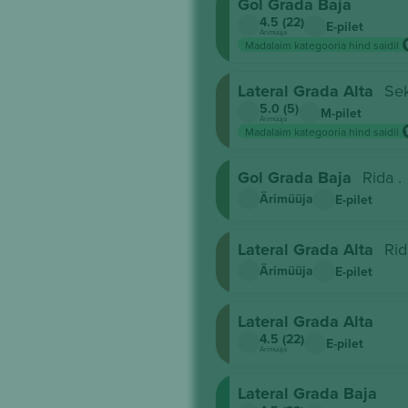
Gol Grada Baja
4.5 (22)
E-pilet
Ärimüüja
Madalaim kategooria hind saidil
Lateral Grada Alta
Se
5.0 (5)
M-pilet
Ärimüüja
Madalaim kategooria hind saidil
Gol Grada Baja
Rida .
Ärimüüja
E-pilet
Lateral Grada Alta
Rid
Ärimüüja
E-pilet
Lateral Grada Alta
4.5 (22)
E-pilet
Ärimüüja
Lateral Grada Baja