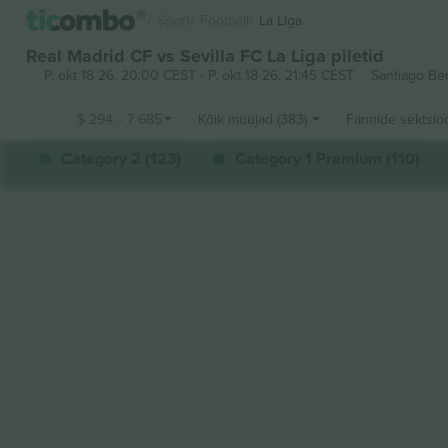
Sport
Football
La Liga
Real Madrid CF vs Sevilla FC La Liga piletid
P, okt 18 26, 20:00 CEST
-
P, okt 18 26, 21:45 CEST
Santiago Be
$
294
-
7 685
Kõik müüjad (383)
Fännide sektsio
Category 2 (123)
Category 1 Premium (110)