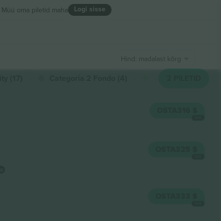
Logi sisse
Müü oma piletid maha
Hind: madalast kõrgeni
ty (17)
Categoria 2 Fondo (4)
Categoria 2 Lateral
2
PILETID
OSTA
316 $
IGA
OSTA
325 $
IGA
OSTA
333 $
IGA