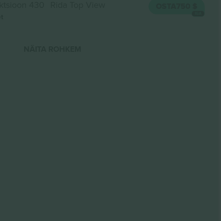
ktsioon 430
Rida Top View
OSTA
750 $
IGA
et
NÄITA ROHKEM