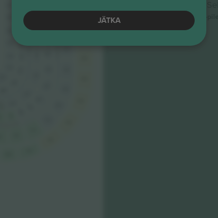
Categoria 2 Fondo
Se
322
222
426
122
FONDO SUR
526
VIP BOX SEGUNDO ANFITEATRO GOL SUR
5.0 (82)
VIP BOX PRIMER ANFITEATRO GOL SUR
Paber-pil
220
624
JÄTKA
120
320
Usaldusväärne müüja
424
524
218
118
318
422
622
216
116
522
420
316
214
114
620
112
212
418
520
314
110
618
210
416
518
208
312
414
616
310
412
516
310
410
410
8
514
614
512
510
8
612
610
608