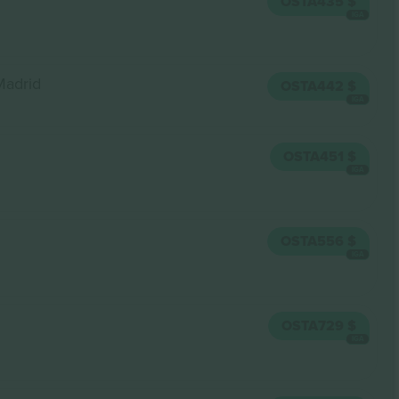
OSTA
435 $
IGA
Madrid
OSTA
442 $
IGA
OSTA
451 $
IGA
OSTA
556 $
IGA
OSTA
729 $
IGA