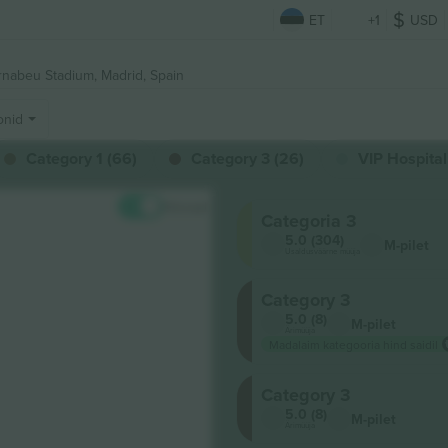
ET
+1
USD
rnabeu Stadium,
Madrid, Spain
onid
Category 1 (66)
Category 3 (26)
VIP Hospitali
Hinnad
Categoria 3
5.0 (304)
M-pilet
Usaldusväärne müüja
Category 3
5.0 (8)
M-pilet
Ärimüüja
Madalaim kategooria hind saidil
Category 3
5.0 (8)
M-pilet
Ärimüüja