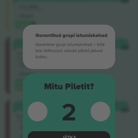
3
IGA
5.0 (304)
Usaldusväärne müüja
M-pilet
Ticombo
valik
Garantitud grupi istumiskohad
Category
OSTA
284 $
Garantime grupi istumiskohad – kõik
3
IGA
teie tellimuses olevad piletid jäävad
Rida
kokku.
CAT3
5.0 (9)
Ärimüüja
M-pilet
Madalaim
Mitu Piletit?
kategooria
hind saidil
2
Category
OSTA
285 $
3
IGA
Rida
TOGETHER
5.0 (9)
Ärimüüja
M-pilet
JÄTKA