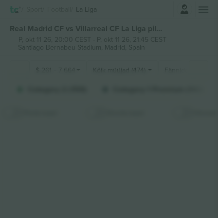
Logi sisse
Sport
Football
La Liga
Real Madrid CF vs Villarreal CF La Liga piletid
P, okt 11 26, 20:00 CEST
-
P, okt 11 26, 21:45 CEST
Santiago Bernabeu Stadium,
Madrid, Spain
$
261
-
7 664
Kõik müüjad (474)
Fännide sektsioo
Category 2 (159)
Category 1 Premium (142)
Peida kaart
Kinnita kaart
Hinnad