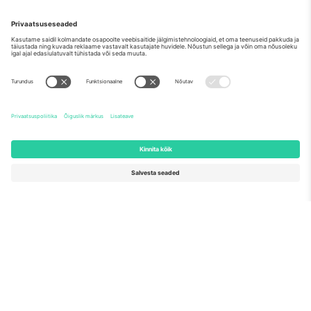
Category
OSTA
340 $
3
IGA
Rida
TOGETHER
5.0 (9)
Ärimüüja
M-pilet
Category
OSTA
347 $
2
IGA
Sektsioon
610
Rida
TOGETHER
5.0 (9)
Ärimüüja
M-pilet
Category
OSTA
363 $
2
IGA
Rida
RM
FANS
5.0 (9)