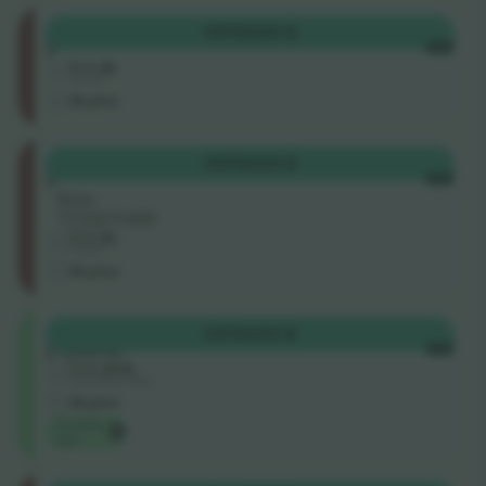
Category
OSTA
324 $
3
IGA
5.0 (8)
Ärimüüja
M-pilet
Category
OSTA
324 $
3
IGA
Rida
TOGETHER
5.0 (9)
Ärimüüja
M-pilet
Categoria
OSTA
330 $
2 Lateral
IGA
5.0 (304)
Usaldusväärne müüja
M-pilet
Ticombo
valik