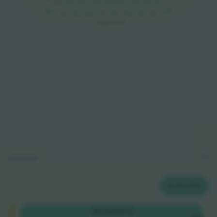
510
509
504
501
505
503
507
502
508
506
612
611
610
609
607
601
604
606
608
605
603
602
LATERAL OESTE
Legenda
2
PILETID
Categoria
OSTA
284 $