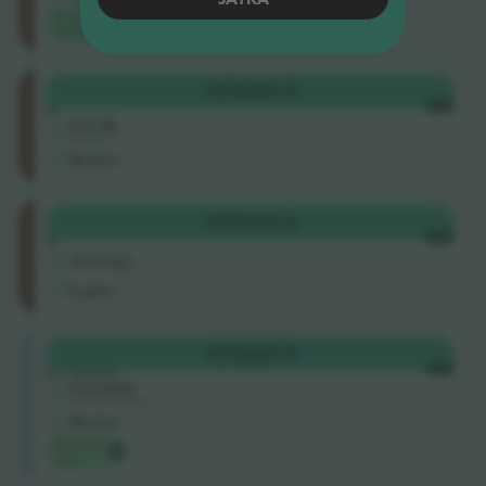
Parim
väärtus
Category
OSTA
293 $
3
IGA
5.0 (8)
Ärimüüja
M-pilet
Category
OSTA
309 $
3
IGA
Ärimüüja
E-pilet
Categoria
OSTA
323 $
2 Fondo
IGA
5.0 (304)
Usaldusväärne müüja
M-pilet
Ticombo
valik