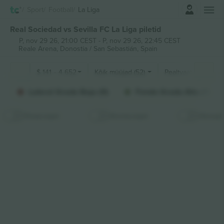
Logi sisse
Sport
Football
La Liga
Real Sociedad vs Sevilla FC La Liga piletid
P, nov 29 26, 21:00 CEST
-
P, nov 29 26, 22:45 CEST
Reale Arena,
Donostia / San Sebastián, Spain
$
141
-
4 652
Kõik müüjad (52)
Pealtvaatajate sten
Lateral Grada Baja (9)
Fondo Grada Alta (7)
Peida kaart
Kinnita kaart
Hinnad