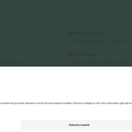
United Kingdom
167 City Road, London, Greater L
Switzerland
United States
Dorfstrasse 52a, 6390 Engelberg, 
United Arab Emirates
ulgaria
UAE Dubai Silicon Oasis, DDP Buil
 Ciudad de México, CDMX, Mexico
valt asukohast, sündmusest ja/või domeenist. Detailide jaoks vaata konkre