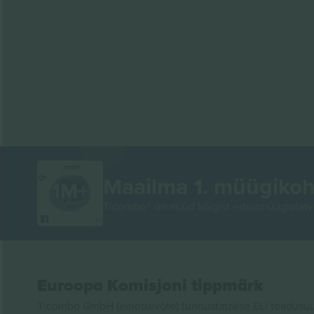
AITÄH!
Maailma 1. müügikoh
Ticombo® on nüüd kõigist edasimüügiplatvo
Euroopa Komisjoni tippmärk
Ticombo GmbH (emettevõte) tunnustatakse ELi teadusuur