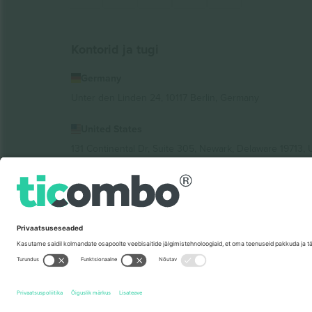
Kontorid ja tugi
Germany
Unter den Linden 24, 10117 Berlin, Germany
United States
131 Continental Dr, Suite 305, Newark, Delaware 19713, 
Bulgaria
Regus Sofia City West, bul Totleben 53-55, 1606 Sofia, B
Mexico
Av Chapultepec 360, Roma Norte, Cuauhtémoc, 06700
Platvormi pakkuja juriidiline isik võib varieeruda sõltu
Tingimused.
© 2026 Ticombo. Kõik õigused kaitstud.