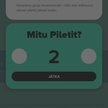
Garantime grupi istumiskohad – kõik teie tellimuses
olevad piletid jäävad kokku.
Mitu Piletit?
2
t maailmas.
rmidest Euroopas enim jälgitav. Aitäh!
JÄTKA
ingute ja innovatsiooni rahastamisprogrammis Horisont 2020