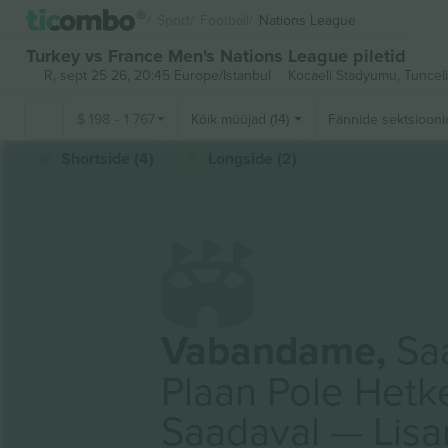
Sport
Football
Nations League
Turkey vs France Men's Nations League piletid
R, sept 25 26, 20:45 Europe/Istanbul
Kocaeli Stadyumu,
Tunceli
$
198
-
1 767
Kõik müüjad (14)
Fännide sektsiooni
Shortside (4)
Longside (2)
Vabandame,
Saa
Plaan Pole Hetk
Saadaval — Lis