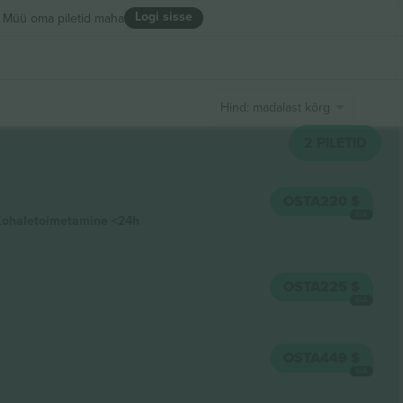
Logi sisse
Müü oma piletid maha
Hind: madalast kõrgeni
2
PILETID
OSTA
220 $
IGA
Kohaletoimetamine
<24h
OSTA
225 $
IGA
OSTA
449 $
IGA