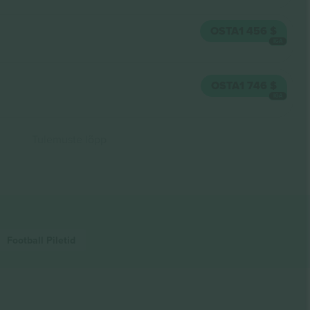
OSTA
1 456 $
IGA
OSTA
1 746 $
IGA
Tulemuste lõpp
Football
Piletid