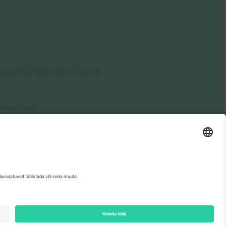
ondon, EC1V 1AW, United Kingdom
Switzerland
ding A1, Office 302, Dubai, United Arab Emirates
etse sündmuse lehte, impressumit ja tingimusi.,
Jälg
ja