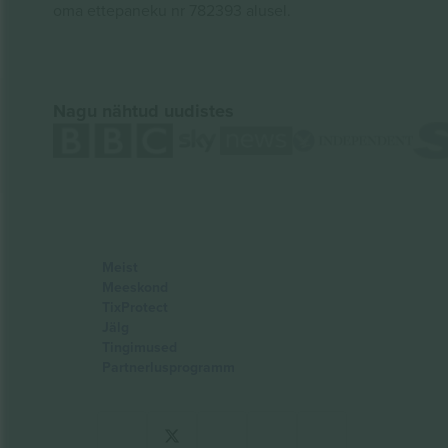
oma ettepaneku nr 782393 alusel.
Nagu nähtud uudistes
Meist
Meeskond
TixProtect
Jälg
Tingimused
Partnerlusprogramm