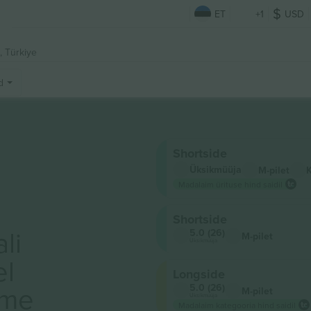
ET
+1
USD
, Türkiye
d
Shortside
Üksikmüüja
M-pilet
Madalaim ürituse hind saidil
Shortside
li
5.0 (26)
M-pilet
Üksikmüüja
el
Longside
ame
5.0 (26)
M-pilet
Üksikmüüja
Madalaim kategooria hind saidil