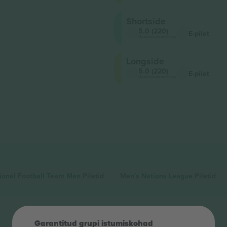
Shortside
5.0 (220)
E-pilet
Usaldusväärne müüja
Longside
5.0 (220)
E-pilet
Usaldusväärne müüja
ional Football Team Men
Piletid
Men's Nations League
Piletid
Garantitud grupi istumiskohad