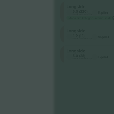
Longside
5.0 (220)
E-pilet
Usaldusväärne müüja
Madalaim kategooria hind saidil
Longside
4.9 (14)
M-pilet
Usaldusväärne müüja
Longside
5.0 (28)
E-pilet
Usaldusväärne müüja