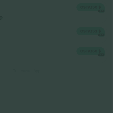
OSTA
150 $
IGA
OSTA
153 $
IGA
OSTA
160 $
IGA
Tulemuste lõpp