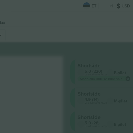
ET
+1
USD
kia
Shortside
5.0 (220)
E-pilet
Usaldusväärne müüja
Madalaim ürituse hind saidil
Shortside
4.9 (14)
M-pilet
Usaldusväärne müüja
Shortside
5.0 (28)
E-pilet
Usaldusväärne müüja