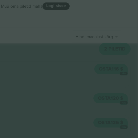
Logi sisse
Müü oma piletid maha
Hind: madalast kõrgeni
2
PILETID
OSTA
116 $
IGA
OSTA
120 $
IGA
OSTA
126 $
IGA