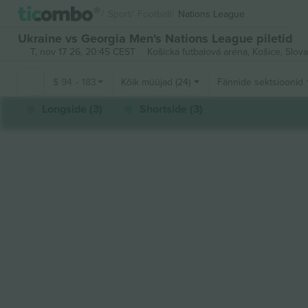
Sport
Football
Nations League
Ukraine vs Georgia Men's Nations League piletid
T, nov 17 26, 20:45 CEST
Košická futbalová aréna,
Košice, Slova
$
94
-
183
Kõik müüjad (24)
Fännide sektsioonid
Longside (3)
Shortside (3)