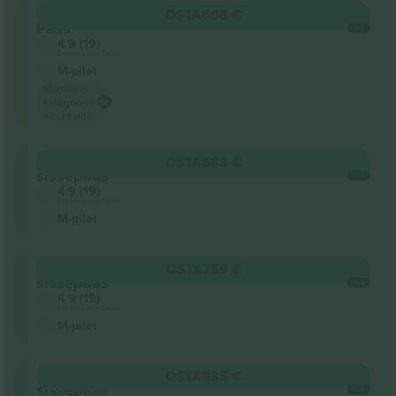
Grounds
OSTA
668 €
Pass
IGA
4.9 (19)
Entrepreneur Seller
M-pilet
Madalaim
kategooria
hind saidil
Üldine
OSTA
683 €
sissepääs
IGA
4.9 (19)
Entrepreneur Seller
M-pilet
Üldine
OSTA
759 €
sissepääs
IGA
4.9 (19)
Entrepreneur Seller
M-pilet
Üldine
OSTA
835 €
sissepääs
IGA