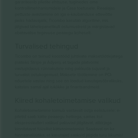
garanteerib piletite ehtsuse, tuginedes oma
kontrollimehhanismidele ja Casa toetusele. Reaalajas
pettuste avastamine on iga e-kaubanduse ettevõtte
jaoks hädavajalik; Ticombo kasutab algoritme, mis
jälgivad tähelepanelikult ostumustreid ja märgistavad
ebatavalise tegevuse peaaegu koheselt.
Turvalised tehingud
Ticombo on teinud koostööd juhtivate maksetöötlejatega
(näiteks Stripe ja Adyen), et tagada platvormi
vastupidavus rünnakutele ning pakkuda sujuvat ja
turvalist ostukogemust. Maksete töötlemine on PCI-
nõuetele vastav ning see on loodud kasutajasõbralikuks,
kaitstes samal ajal isiklikke ja finantsandmeid.
Kiired kohaletoimetamise valikud
Kohaletoimetamine toimub vastavalt ostja eelistusele: e-
piletid saab kätte peaaegu hetkega, samas kui
ekspresskulleri valikud pakuvad jälgitavat, allkirjaga
kinnitatavat füüsilist kättetoimetamist. Saadaval on ka
hinnaanalüütika, et kasutajad saaksid jälgida turu liikumisi