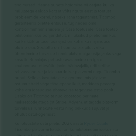
tingimused. Heade suhete hoidmine nii ostjate kui ka
müüjatega eeldab kaitset võltsingute eest ja toetust
probleemide korral, näiteks raha tagastamist. Ticombo
garanteerib piletite ehtsuse, tuginedes oma
kontrollimehhanismidele ja Casa toetusele. Casa toetab
piletiomanikke põhjendatult: nii üksikud piletiomanikud
kui ka kõik üritusel osalejad on kohaliku majanduse
oluline osa. Seetõttu on Ticombo laia piletivaliku
ühendamine turvalise finantsplatvormiga ostja jaoks väga
kasulik. Reaalajas pettuste avastamine on iga e-
kaubanduse ettevõtte jaoks hädavajalik, eriti sellise
rahvusvahelise ja laiahaardelise platvormi nagu Ticombo
puhul. Selleks kasutatakse algoritme, mis jälgivad
ostumustreid väga tähelepanelikult, märkides peaaegu
kohe ära igasuguse ebatavalise tegevuse ostja poolt.
Lisaks on Ticombo teinud koostööd parimate
maksetöötlejatega (nt Stripe, Adyen), et tagada platvormi
turvalisus rünnakute vastu ning pakkuda sujuvat ja
ohutut ostukogemust.
Kui otsustate osta piletid 2027. aasta
Ryder Cupile
Ticombo platvormi kaudu, on kohaletoimetamiseks mitu
võimalust, sõltuvalt ostja eelistusest. E-pileti saab saata