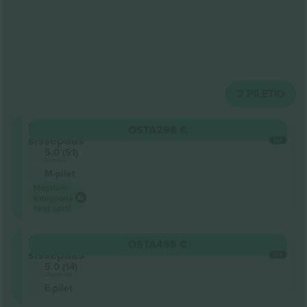
2
PILETID
Üldine
OSTA
298 €
sissepääs
IGA
5.0 (51)
Ärimüüja
M-pilet
Madalaim
kategooria
hind saidil
Üldine
OSTA
455 €
sissepääs
IGA
5.0 (14)
Üksikmüüja
E-pilet