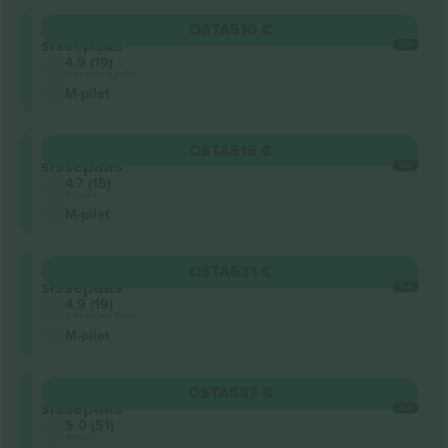
Üldine
OSTA
510 €
sissepääs
IGA
4.9 (19)
Entrepreneur Seller
M-pilet
Üldine
OSTA
515 €
sissepääs
IGA
4.7 (15)
Ärimüüja
M-pilet
Üldine
OSTA
531 €
sissepääs
IGA
4.9 (19)
Entrepreneur Seller
M-pilet
Üldine
OSTA
537 €
sissepääs
IGA
5.0 (51)
Ärimüüja