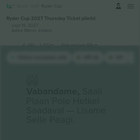
Logi sisse
Sport
Golf
Ryder Cup
Ryder Cup 2027 Thursday Ticket piletid
sept 16, 2027
Adare Manor,
Ireland
€
280
-
5 872
Kõik müüjad (55)
Üldine sissepääs (23)
VIP (4)
VIP
Vabandame,
Saali
Plaan Pole Hetkel
Saadaval — Lisame
Selle Peagi.