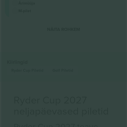
Ärimüüja
M-pilet
NÄITA ROHKEM
Kiirlingid
Ryder Cup
Piletid
Golf
Piletid
Ryder Cup 2027
neljapäevased piletid
Ryder Cup 2027 teave