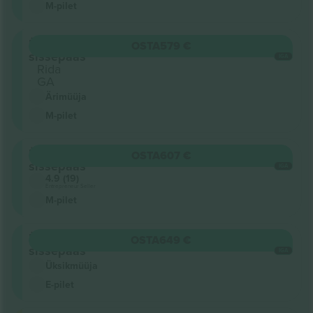
M-pilet
Üldine
OSTA
579 €
sissepääs
IGA
Rida
GA
Ärimüüja
M-pilet
Üldine
OSTA
607 €
sissepääs
IGA
4.9 (19)
Entrepreneur Seller
M-pilet
Üldine
OSTA
649 €
sissepääs
IGA
Üksikmüüja
E-pilet