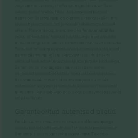
väga kiiresti, peaaegu hetkega, nagu elektrooniliste
piletite puhul tavaks. Neile, kes soovivad pileteid
traditsioonilisemal viisil, on olemas ekspresskuller, mis
sisaldab jälgimisnumbrit ja nõuab kohaletoimetamisel
allkirja. Platvorm kogub andmeid ka
hinnaanalüütika
jaoks, et kasutajad saaksid jälgida turgu ning hindade
tõusu ja langust, leidmaks parima aja ostu sooritamiseks.
Tavaliselt on parim aeg ostmiseks esimesed kaks kuud
pärast piletite müügiletulekut; vastasel juhul riskite
viimasel kuul enne üritust veelgi kõrgemate hindadega.
Samuti on oluline tagada sujuv sissepääs alates
esimesest päevast, et vältida liiga pikki ootejärjekordi.
See võimaldab reedestel pealtvaatajatel siseneda
minimaalse vaevaga ja ennetada laupäevast suuremat
tunglemist, kui saabuvad need, kes eelnevatel päevadel
kohal ei olnud.
Garanteeritud autentsed piletid
Heade suhete hoidmine nii ostjate kui ka müüjatega
eeldab kaitset võltsingute eest ja toetust probleemide
ilmnemisel, sealhulgas raha tagastamist. Ticombo