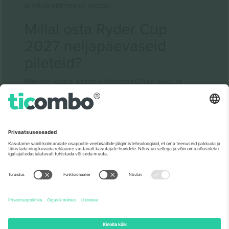
ja valida optimaalse ostuaja.
Millal osta Ryder Cup
2027 neljapäevaseid
pileteid?
Platvorm kogub andmeid hinnaanalüütika jaoks, et
kasutajad saaksid jälgida hindade kõikumist ja valida
parima ostuaja. Sageli on parim aeg ostmiseks esimesed
kaks kuud pärast piletite müügiletulekut; viimasele kuule
jätmine tähendab tavaliselt kõrgemate hindadega
riskimist. Sissepääsuprotsessi varajane optimeerimine
aitab tagada sujuvama kogemuse ka järgmistel
võistluspäevadel.
Viimased golfiuudised
Korduma kippuvad
küsimused