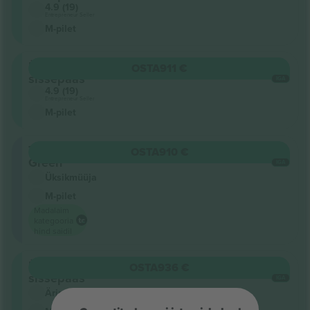
4.9 (19)
Entrepreneur Seller
M-pilet
Üldine
OSTA
911 €
sissepääs
IGA
4.9 (19)
Entrepreneur Seller
M-pilet
The
OSTA
910 €
Green
IGA
Üksikmüüja
M-pilet
Madalaim
kategooria
hind saidil
Üldine
OSTA
936 €
sissepääs
IGA
Ärimüüja