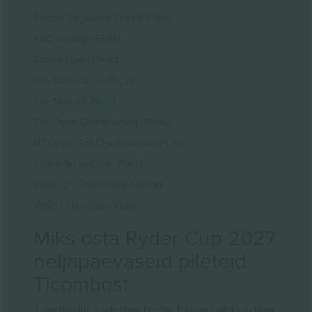
Porche Singapore Classic Piletid
RBC Heritage Piletid
Soudal Open Piletid
The 152nd Open Piletid
The Masters Piletid
The Open Championship Piletid
US Open Golf Championship Piletid
Valero Texas Open Piletid
Volvo Car Scandinavian Piletid
Volvo China Open Piletid
Miks osta Ryder Cup 2027
neljapäevaseid pileteid
Ticombost
Ticombo müüb autentseid pileteid, luues selleks sobivad