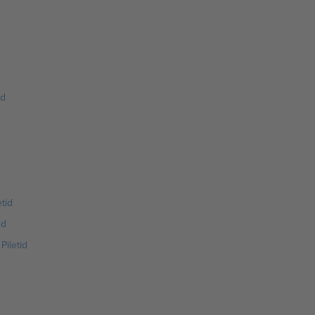
d
id
tid
id
Piletid