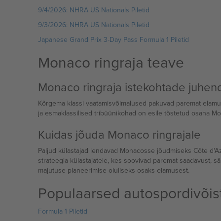
9/4/2026: NHRA US Nationals Piletid
9/3/2026: NHRA US Nationals Piletid
Japanese Grand Prix 3-Day Pass Formula 1 Piletid
Monaco ringraja teave
Monaco ringraja istekohtade juhen
Kõrgema klassi vaatamisvõimalused pakuvad paremat elamust, se
ja esmaklassilised tribüünikohad on esile tõstetud osana Mon
Kuidas jõuda Monaco ringrajale
Paljud külastajad lendavad Monacosse jõudmiseks Côte d'Azur
strateegia külastajatele, kes soovivad paremat saadavust, s
majutuse planeerimise oluliseks osaks elamusest.
Populaarsed autospordivõist
Formula 1 Piletid