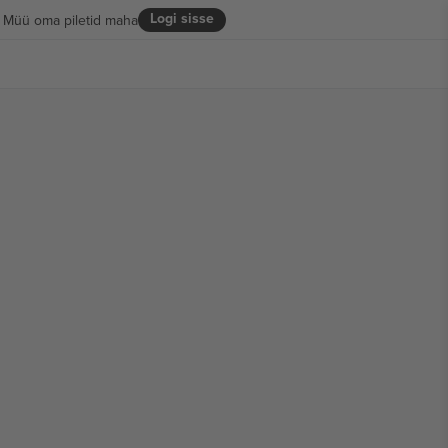
Logi sisse
Müü oma piletid maha