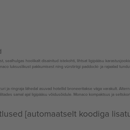
d
alhulgas hoolikalt disainitud istekohti, lihtsat ligipääsu karastusjookid
aco luksuslikust pakkumisest ning vürstiriigi paddocki- ja rajaalad tundu
i ja ringraja lähedal asuvad hotellid broneeritakse väga varakult. Alte
äilitades samal ajal ligipääsu võidusõidule. Monaco kompaktsus ja seltsk
lused [automaatselt koodiga lisat