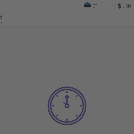
ET
+1
USD
id
o