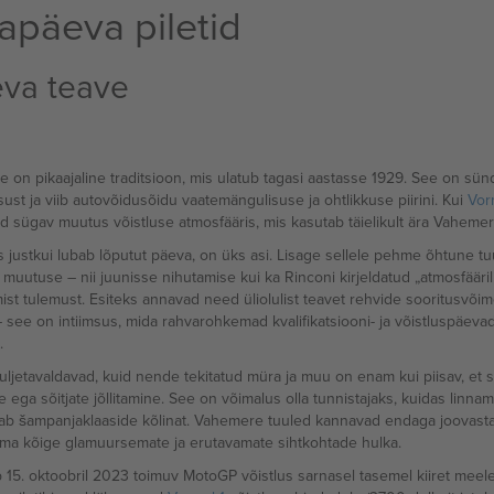
apäeva piletid
eva teave
e on pikaajaline traditsioon, mis ulatub tagasi aastasse 1929. See on s
ust ja viib autovõidusõidu vaatemängulisuse ja ohtlikkuse piirini. Kui
Vor
d sügav muutus võistluse atmosfääris, mis kasutab täielikult ära Vaheme
s justkui lubab lõputut päeva, on üks asi. Lisage sellele pehme õhtune tuul
e muutuse – nii juunisse nihutamise kui ka Rinconi kirjeldatud „atmosfä
ist tulemust. Esiteks annavad need üliolulist teavet rehvide sooritusvõim
t – see on intiimsus, mida rahvarohkemad kvalifikatsiooni- ja võistluspäe
.
uljetavaldavad, kuid nende tekitatud müra ja muu on enam kui piisav, et
ega sõitjate jõllitamine. See on võimalus olla tunnistajaks, kuidas linna
ostab šampanjaklaaside kõlinat. Vahemere tuuled kannavad endaga joovast
ilma kõige glamuursemate ja erutavamate sihtkohtade hulka.
 15. oktoobril 2023 toimuv MotoGP võistlus sarnasel tasemel kiiret meel