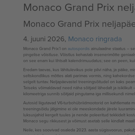
Monaco Grand Prix nelj
Monaco Grand Prix neljapä
4. juuni 2026,
Monaco ringrada
Monaco Grand Prix’l on
autospordis
ainulaadne staatus – se
pingelise võistluse. Võistlus kehastab insenerimõtte geniaals
on see enam kui lihtsalt kalendrimuudatus; see on peen, kui
Eredam taevas, kus lähitulevikus pole pilvi näha, ja päike, mi
seltskondlikus mõttes alati parimas vormis, ning kahekords
selgelt tuntav. Neljapäevastel treeningsõitudel on kaks peam
Teiseks võimaldavad need näha sõitjaid lähedalt ja isiklikul
kilomeetriga sunnib sõitjaid pingutama iga millisekundi nimel
Autosid liigutavad V6-turbohübriidmootorid on kahtlemata m
treeningsõidu jälgimine ei ole meeskondade järele luuramine 
luksusjahid kergelt tuules ja nende poleeritud tekkidelt k
Monaco segu rikkusest ja võimust asetab selle kindlalt maa
Neile, kes soovivad osaleda 2023. aasta sügisvoorus, pakub