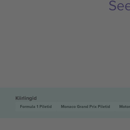
See
Kiirlingid
Formula 1
Piletid
Monaco Grand Prix
Piletid
Motor