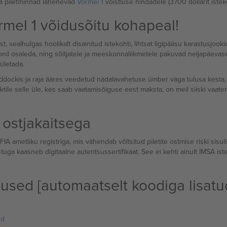
a piletihinnad lähenevad
Vormel 1
võistluse hindadele (3700 dollarit istek
el 1 võidusõitu kohapeal!
alhulgas hoolikalt disainitud istekohti, lihtsat ligipääsu karastusjookide
onil osaleda, ning sõitjatele ja meeskonnaliikmetele pakuvad neljapäeva
ületada.
ockis ja raja ääres veedetud nädalavahetuse ümber väga tulusa kesta, m
ktile selle üle, kes saab vaatamisõiguse eest maksta, on meil siiski vaate
 ostjakaitsega
IA ametliku registriga, mis vähendab võltsitud piletite ostmise riski sisuli
tuga kaasneb digitaalne autentsussertifikaat. See ei kehti ainult IMSA ist
sed [automaatselt koodiga lisatu
id