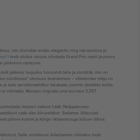
ündmus, mis ühendab endas elegantsi ning närvesööva ja
mel 1
teeb olulise otsuse nihutada Grand Prix maist juunisse,
re piirkonna varasuve.
eiil päikese loojudes horisondi taha ja vürstiriik, mis on
ärilise sündmuse“ olemuse lisandumise – võimendav mõju on
e ja auto aerodünaamilise tasakaalu peente detailide kohta.
vad ei võimalda. Monaco ringrada oma kurnava 3,337
 summutada mootori vaikset häält. Neljapäevase
maastikust saab elav kiiruselabor. Sadamas õõtsuvad
avat põleva kummi ja kõrge oktaanarvuga kütuse lõhna.
elahutust. Selle sündmuse külastamise võimalus toob