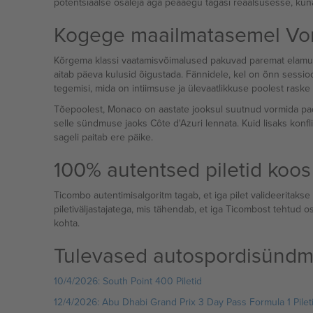
potentsiaalse osaleja aga peaaegu tagasi reaalsusesse, kun
Kogege maailmatasemel Vorm
Kõrgema klassi vaatamisvõimalused pakuvad paremat elamust, se
aitab päeva kulusid õigustada. Fännidele, kel on õnn sessio
tegemisi, mida on intiimsuse ja ülevaatlikkuse poolest raske 
Tõepoolest, Monaco on aastate jooksul suutnud vormida padd
selle sündmuse jaoks Côte d'Azuri lennata. Kuid lisaks konfli
sageli paitab ere päike.
100% autentsed piletid koos
Ticombo autentimisalgoritm tagab, et iga pilet valideeritakse F
piletiväljastajatega, mis tähendab, et iga Ticombost tehtud os
kohta.
Tulevased autospordisündmu
10/4/2026: South Point 400 Piletid
12/4/2026: Abu Dhabi Grand Prix 3 Day Pass Formula 1 Pilet