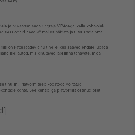
oha eest).
le ja privaatset aega ringraja VIP-idega, kelle kohalolek
sed sessioonid head võimalust näidata ja tutvustada oma
is on kättesaadav ainult neile, kes saavad endale lubada
mäng ise: autod, mis kihutavad läbi linna tänavate, mida
selt nullini. Platvorm teeb koostööd volitatud
ekohtade kohta. See kehtib iga platvormilt ostetud pileti
d]