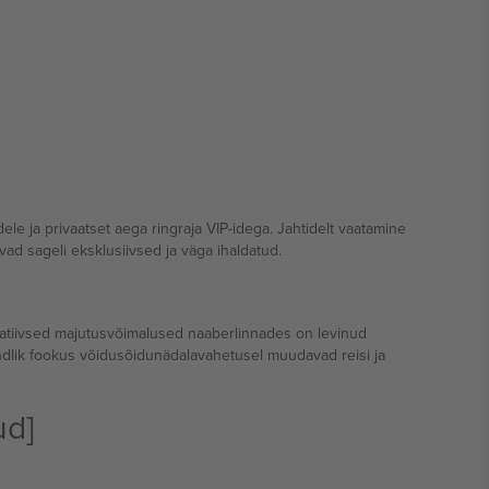
ele ja privaatset aega ringraja VIP-idega. Jahtidelt vaatamine
vad sageli eksklusiivsed ja väga ihaldatud.
rnatiivsed majutusvõimalused naaberlinnades on levinud
ondlik fookus võidusõidunädalavahetusel muudavad reisi ja
ud]