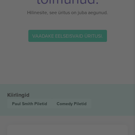
Hilinesite, see üritus on juba aegunud.
VAADAKE EELSEISVAID ÜRITUSI.
Kiirlingid
Paul Smith
Piletid
Comedy
Piletid