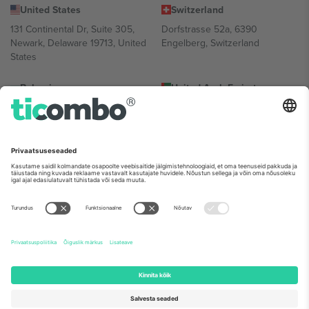
United States
Switzerland
131 Continental Dr, Suite 305,
Dorfstrasse 52a, 6390
Newark, Delaware 19713, United
Engelberg, Switzerland
States
Bulgaria
United Arab Emirates
Regus Sofia City West, bul
UAE Dubai Silicon Oasis, DDP
Totleben 53-55, 1606 Sofia,
Building A1, Office 302, Dubai,
Bulgaria
United Arab Emirates
Mexico
Av Chapultepec 360, Roma
Norte, Cuauhtémoc, 06700
Ciudad de México, CDMX,
Mexico
Platvormi pakkuja juriidiline isik võib varieeruda sõltuvalt asukohast,
sündmusest ja/või domeenist. Detailide jaoks vaata konkreetse
sündmuse lehte, impressumit ja tingimusi.,
Jälg
ja
Tingimused.
©
2026 Ticombo. Kõik õigused kaitstud.