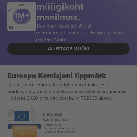
müügikoht
AITÄH!
maailmas.
Ticombo® on nüüd kõigist
edasimüügiplatvormidest Euroopas enim
jälgitav. Aitäh!
ALUSTAGE MÜÜKI
Euroopa Komisjoni tippmärk
Ticombo GmbH (emettevõte) tunnustatakse ELi
teadusuuringute ja innovatsiooni rahastamisprogrammis
Horisont 2020 oma ettepaneku nr 782393 alusel.