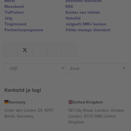
Meist
Ettevõtte teenused
Meeskond
KKK
TixProtect
Kuidas see töötab
Jälg
Hotellid
Tingimused
Jalgpalli MM-i keskus
Partnerlusprogramm
Võtke meiega ühendust
Kontorid ja tugi
Germany
United Kingdom
Unter den Linden 24, 10117
167 City Road, London, Greater
Berlin, Germany
London, EC1V 1AW, United
Kingdom