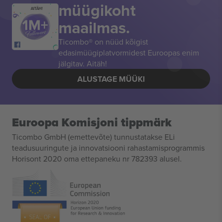
müügikoht
AITÄH!
maailmas.
Ticombo® on nüüd kõigist
edasimüügiplatvormidest Euroopas enim
jälgitav. Aitäh!
ALUSTAGE MÜÜKI
Euroopa Komisjoni tippmärk
Ticombo GmbH (emettevõte) tunnustatakse ELi
teadusuuringute ja innovatsiooni rahastamisprogrammis
Horisont 2020 oma ettepaneku nr 782393 alusel.