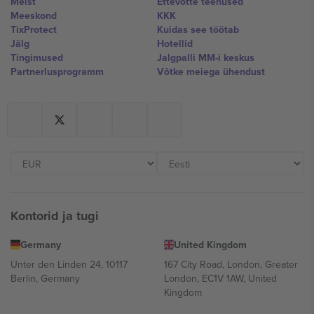
Meist
Ettevõtte teenused
Meeskond
KKK
TixProtect
Kuidas see töötab
Jälg
Hotellid
Tingimused
Jalgpalli MM-i keskus
Partnerlusprogramm
Võtke meiega ühendust
Kontorid ja tugi
Germany
United Kingdom
Unter den Linden 24, 10117
167 City Road, London, Greater
Berlin, Germany
London, EC1V 1AW, United
Kingdom