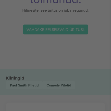
Hilinesite, see üritus on juba aegunud.
VAADAKE EELSEISVAID ÜRITUSI.
Kiirlingid
Paul Smith
Piletid
Comedy
Piletid