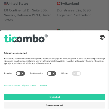
United States
Switzerland
131 Continental Dr, Suite 305,
Dorfstrasse 52a, 6390
Newark, Delaware 19713, United
Engelberg, Switzerland
States
Bulgaria
United Arab Emirates
Regus Sofia City West, bul
UAE Dubai Silicon Oasis, DDP
Totleben 53-55, 1606 Sofia,
Building A1, Office 302, Dubai,
Bulgaria
United Arab Emirates
Mexico
Av Chapultepec 360, Roma
Norte, Cuauhtémoc, 06700
Ciudad de México, CDMX,
Mexico
Platvormi pakkuja juriidiline isik võib varieeruda sõltuvalt asukohast,
sündmusest ja/või domeenist. Detailide jaoks vaata konkreetse
sündmuse lehte, impressumit ja tingimusi.,
Jälg
ja
Tingimused.
©
2026 Ticombo. Kõik õigused kaitstud.