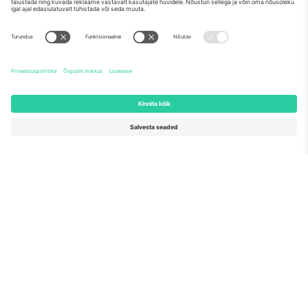
Meist
Ettevõtte teenused
Meeskond
KKK
TixProtect
Kuidas see töötab
Jälg
Hotellid
Tingimused
Jalgpalli MM-i keskus
Partnerlusprogramm
Võtke meiega ühendust
Kontorid ja tugi
Germany
United Kingdom
Unter den Linden 24, 10117
167 City Road, London, Greater
Berlin, Germany
London, EC1V 1AW, United