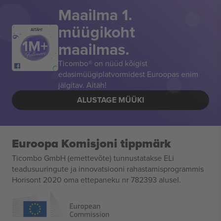
Maailma 1.
müügikoht
AITÄH!
maailmas.
Ticombo® on nüüd kõigist
edasimüügiplatvormidest Euroopas enim
jälgitav. Aitäh!
ALUSTAGE MÜÜKI
Euroopa Komisjoni tippmärk
Ticombo GmbH (emettevõte) tunnustatakse ELi
teadusuuringute ja innovatsiooni rahastamisprogrammis
Horisont 2020 oma ettepaneku nr 782393 alusel.