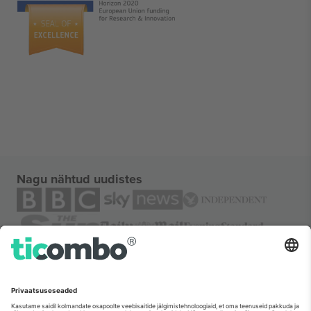
Nagu nähtud uudistes