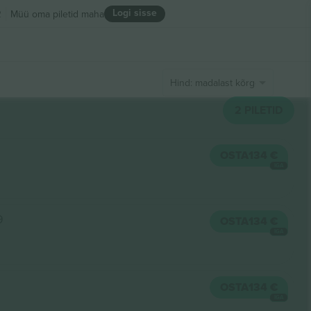
Logi sisse
R
Müü oma piletid maha
Hind: madalast kõrgeni
2
PILETID
OSTA
134 €
IGA
9
OSTA
134 €
IGA
OSTA
134 €
IGA