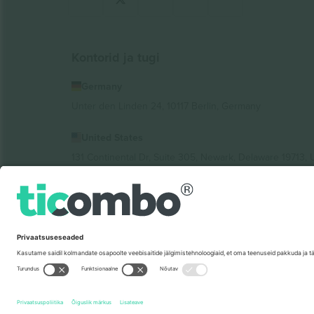
Kontorid ja tugi
Germany
Unter den Linden 24, 10117 Berlin, Germany
United States
131 Continental Dr, Suite 305, Newark, Delaware 19713, 
Bulgaria
Regus Sofia City West, bul Totleben 53-55, 1606 Sofia, B
Mexico
Av Chapultepec 360, Roma Norte, Cuauhtémoc, 06700
Platvormi pakkuja juriidiline isik võib varieeruda sõltu
Tingimused.
© 2026 Ticombo. Kõik õigused kaitstud.