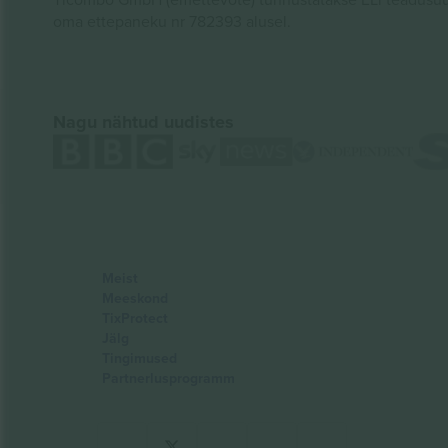
oma ettepaneku nr 782393 alusel.
Nagu nähtud uudistes
Meist
Meeskond
TixProtect
Jälg
Tingimused
Partnerlusprogramm