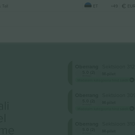
 Tall
ET
+49
EU
Oberrang
Sektsioon 312
5.0 (2)
M-pilet
Ärimüüja
Madalaim kategooria hind saidil
Oberrang
Sektsioon 30
li
5.0 (2)
M-pilet
Ärimüüja
Madalaim kategooria hind saidil
el
Oberrang
Sektsioon 310
ame
5.0 (2)
M-pilet
Ärimüüja