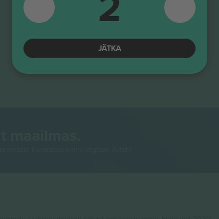
2
JÄTKA
t maailmas.
rmidest Euroopas enim jälgitav. Aitäh!
ingute ja innovatsiooni rahastamisprogrammis Horisont 2020