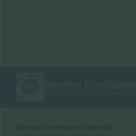
AITÄH!
Maailma 1. müügikoh
Ticombo® on nüüd kõigist edasimüügiplatvo
Euroopa Komisjoni tippmärk
Ticombo GmbH (emettevõte) tunnustatakse ELi teadusuur