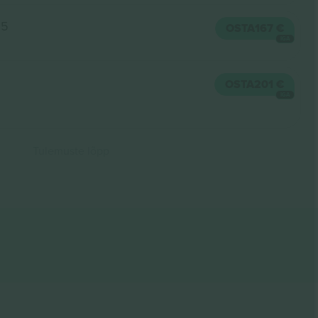
05
OSTA
167 €
IGA
OSTA
201 €
IGA
Tulemuste lõpp