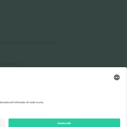
ondon, EC1V 1AW, United Kingdom
Switzerland
ding A1, Office 302, Dubai, United Arab Emirates
etse sündmuse lehte, impressumit ja tingimusi.,
Jälg
ja