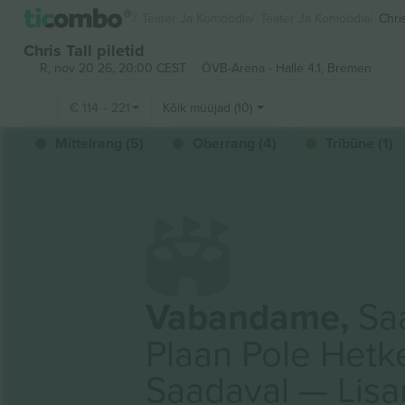
Teater Ja Komöödia
Teater Ja Komöödia
Chris
Chris Tall piletid
R, nov 20 26, 20:00 CEST
ÖVB-Arena - Halle 4.1,
Bremen
€
114
-
221
Kõik müüjad (10)
Mittelrang (5)
Oberrang (4)
Tribüne (1)
Vabandame,
Saa
Plaan Pole Hetk
Saadaval — Lis