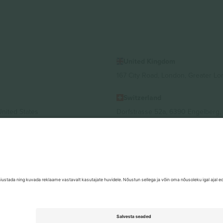
United Kingdom
167 City Road, London, Greater L
Switzerland
United States
Dorfstrasse 52a, 6390 Engelberg, 
United Arab Emirates
ulgaria
UAE Dubai Silicon Oasis, DDP Buil
 Ciudad de México, CDMX, Mexico
valt asukohast, sündmusest ja/või domeenist. Detailide jaoks vaata konkre