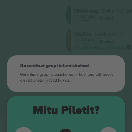
Mittelrang
Sektsioon 2
5.0 (2)
M-pilet
Ärimüüja
Tribüne
Sektsioon 3
5.0 (2)
M-pilet
Ärimüüja
Madalaim kategooria hind saidil
Garantitud grupi istumiskohad
Garantime grupi istumiskohad – kõik teie tellimuses
olevad piletid jäävad kokku.
Mitu Piletit?