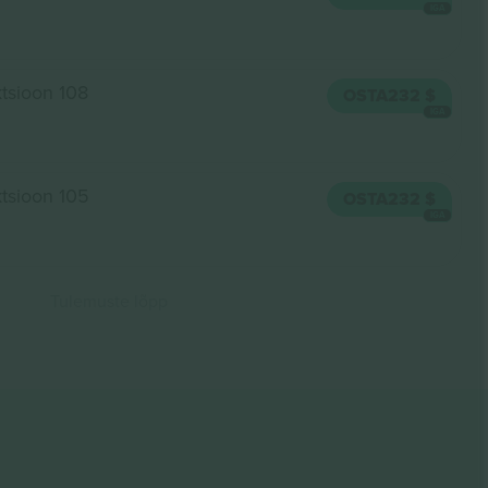
IGA
tsioon 108
OSTA
232 $
IGA
tsioon 105
OSTA
232 $
IGA
Tulemuste lõpp