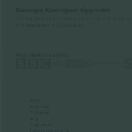
Euroopa Komisjoni tippmärk
Ticombo GmbH (emettevõte) tunnustatakse ELi teadusuur
oma ettepaneku nr 782393 alusel.
Nagu nähtud uudistes
Meist
Meeskond
TixProtect
Jälg
Tingimused
Partnerlusprogramm