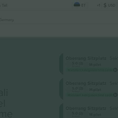
 Tall
ET
+1
USD
 Germany
Oberrang Sitzplatz
Sek
5.0 (2)
M-pilet
Ärimüüja
Madalaim kategooria hind saidil
Oberrang Sitzplatz
Sek
li
5.0 (2)
M-pilet
Ärimüüja
Madalaim kategooria hind saidil
el
Oberrang Sitzplatz
Sek
ame
5.0 (2)
M-pilet
Ärimüüja