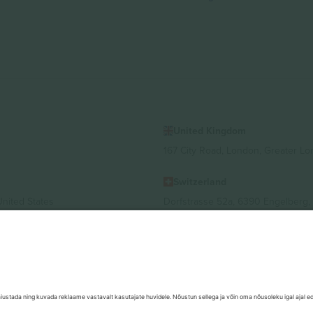
United Kingdom
167 City Road, London, Greater L
Switzerland
United States
Dorfstrasse 52a, 6390 Engelberg, 
United Arab Emirates
ulgaria
UAE Dubai Silicon Oasis, DDP Buil
 Ciudad de México, CDMX, Mexico