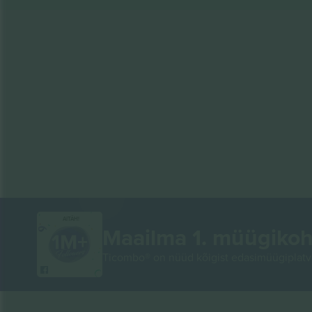
AITÄH!
Maailma 1. müügikoh
Ticombo® on nüüd kõigist edasimüügiplatvo