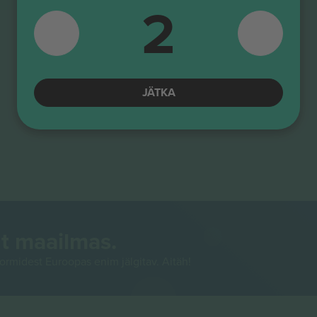
2
JÄTKA
t maailmas.
rmidest Euroopas enim jälgitav. Aitäh!