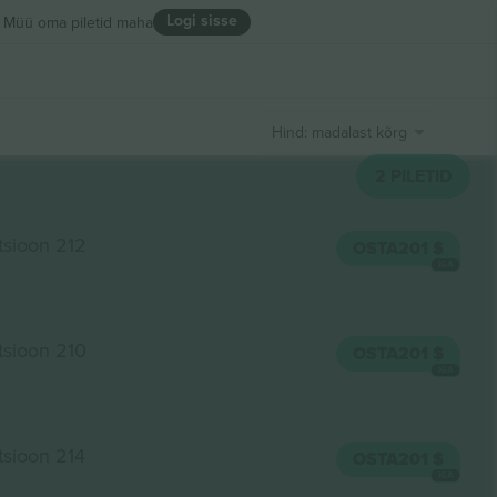
Logi sisse
Müü oma piletid maha
Hind: madalast kõrgeni
2
PILETID
tsioon 212
OSTA
201 $
IGA
tsioon 210
OSTA
201 $
IGA
tsioon 214
OSTA
201 $
IGA