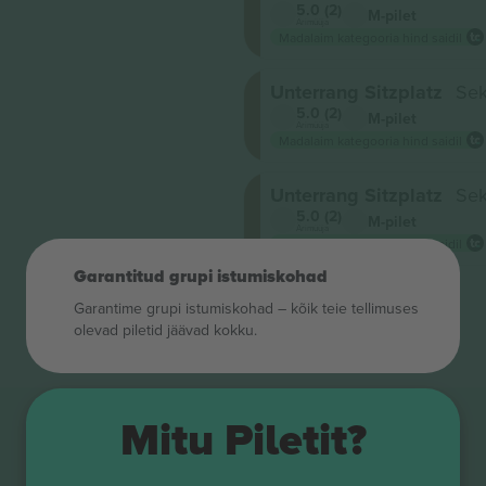
5.0 (2)
M-pilet
Ärimüüja
Madalaim kategooria hind saidil
Unterrang Sitzplatz
Sek
5.0 (2)
M-pilet
Ärimüüja
Madalaim kategooria hind saidil
Unterrang Sitzplatz
Sek
5.0 (2)
M-pilet
Ärimüüja
Madalaim kategooria hind saidil
Garantitud grupi istumiskohad
Garantime grupi istumiskohad – kõik teie tellimuses
olevad piletid jäävad kokku.
Mitu Piletit?