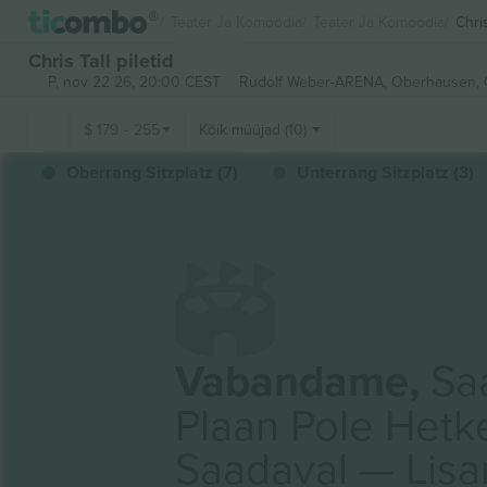
Teater Ja Komöödia
Teater Ja Komöödia
Chris
Chris Tall piletid
P, nov 22 26, 20:00 CEST
Rudolf Weber-ARENA,
Oberhausen,
$
179
-
255
Kõik müüjad (10)
Oberrang Sitzplatz (7)
Unterrang Sitzplatz (3)
Vabandame,
Saa
Plaan Pole Hetk
Saadaval — Lis