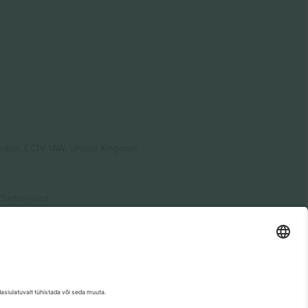
ondon, EC1V 1AW, United Kingdom
Switzerland
ding A1, Office 302, Dubai, United Arab Emirates