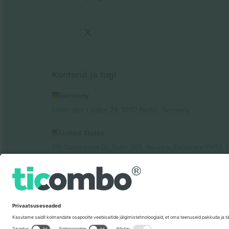
Kontorid ja tugi
Germany
Unter den Linden 24, 10117 Berlin, Germany
United States
131 Continental Dr, Suite 305, Newark, Delaware 19713, 
Bulgaria
Regus Sofia City West, bul Totleben 53-55, 1606 Sofia, B
Mexico
Av Chapultepec 360, Roma Norte, Cuauhtémoc, 06700