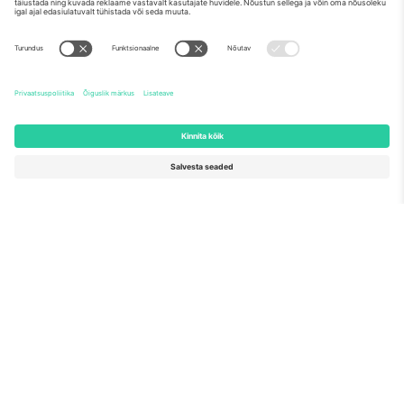
Meist
Ettevõtte teenused
Meeskond
KKK
TixProtect
Kuidas see töötab
Jälg
Hotellid
Tingimused
Jalgpalli MM-i keskus
Partnerlusprogramm
Võtke meiega ühendust
Kontorid ja tugi
Germany
United Kingdom
Unter den Linden 24, 10117
167 City Road, London, Greater
Berlin, Germany
London, EC1V 1AW, United