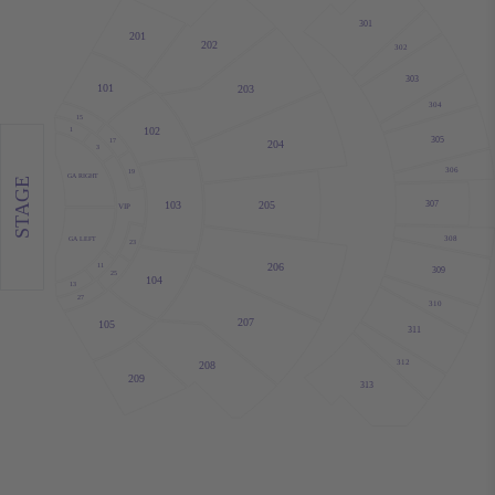
301
201
202
302
303
101
203
304
15
102
1
305
17
204
3
306
19
GA RIGHT
STAGE
205
307
103
VIP
308
GA LEFT
23
206
11
309
25
104
13
27
310
207
105
311
312
208
209
313