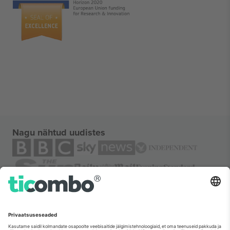
Nagu nähtud uudistes