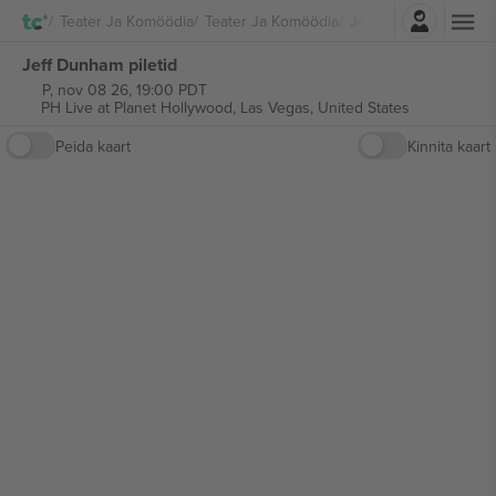
Logi sisse
Teater Ja Komöödia
Teater Ja Komöödia
Jeff Dunham
Jeff Dunham piletid
P, nov 08 26, 19:00 PDT
PH Live at Planet Hollywood,
Las Vegas, United States
Peida kaart
Kinnita kaart