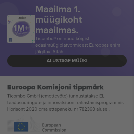
Maailma 1.
müügikoht
AITÄH!
maailmas.
Ticombo® on nüüd kõigist
edasimüügiplatvormidest Euroopas enim
jälgitav. Aitäh!
ALUSTAGE MÜÜKI
Euroopa Komisjoni tippmärk
Ticombo GmbH (emettevõte) tunnustatakse ELi
teadusuuringute ja innovatsiooni rahastamisprogrammis
Horisont 2020 oma ettepaneku nr 782393 alusel.