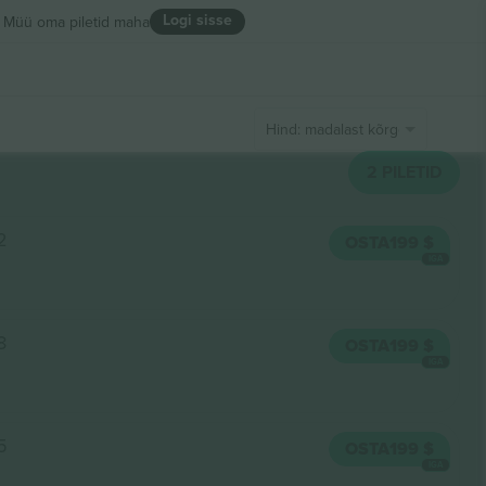
Logi sisse
Müü oma piletid maha
Hind: madalast kõrgeni
2
PILETID
2
OSTA
199 $
IGA
8
OSTA
199 $
IGA
5
OSTA
199 $
IGA