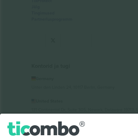
TixProtect
Jälg
Tingimused
Partnerlusprogramm
Kontorid ja tugi
Germany
Unter den Linden 24, 10117 Berlin, Germany
United States
131 Continental Dr, Suite 305, Newark, Delaware 19713, 
Bulgaria
Regus Sofia City West, bul Totleben 53-55, 1606 Sofia, B