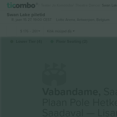
Teater Ja Komöödia
Theatre Dance
Swan La
Swan Lake piletid
R, jaan 15 27, 19:00 CEST
Lotto Arena,
Antwerpen, Belgium
$
176
-
261
Kõik müüjad (6)
Lower Tier (4)
Floor Seating (2)
Vabandame,
Saa
Plaan Pole Hetk
Saadaval — Lis