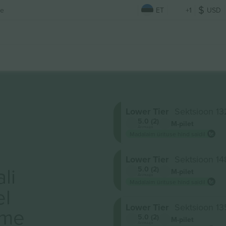
ke
ET
+1
USD
Lower Tier
Sektsioon 13
5.0 (2)
M-pilet
Ärimüüja
Madalaim ürituse hind saidil
Lower Tier
Sektsioon 14
li
5.0 (2)
M-pilet
Ärimüüja
Madalaim ürituse hind saidil
el
Lower Tier
Sektsioon 13
ame
5.0 (2)
M-pilet
Ärimüüja