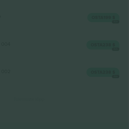
9
OSTA
199 $
IGA
n 004
OSTA
238 $
IGA
n 002
OSTA
238 $
IGA
Tulemuste lõpp