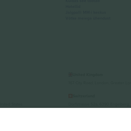
Kuidas see töötab
Hotellid
Jalgpalli MM-i keskus
Võtke meiega ühendust
United Kingdom
167 City Road, London, Greater L
Switzerland
United States
Dorfstrasse 52a, 6390 Engelberg, 
United Arab Emirates
ulgaria
UAE Dubai Silicon Oasis, DDP Buil