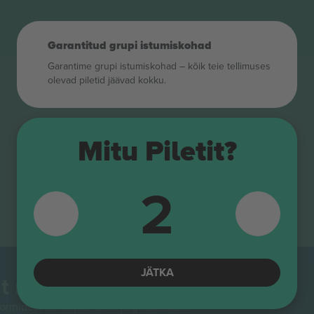
Garantitud grupi istumiskohad
Garantime grupi istumiskohad – kõik teie tellimuses
olevad piletid jäävad kokku.
Mitu Piletit?
2
JÄTKA
t maailmas.
rmidest Euroopas enim jälgitav. Aitäh!