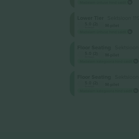
Madalaim ürituse hind saidil
Lower Tier
Sektsioon 11
5.0 (2)
M-pilet
Ärimüüja
Madalaim ürituse hind saidil
Floor Seating
Sektsioo
5.0 (2)
M-pilet
Ärimüüja
Madalaim kategooria hind saidil
Floor Seating
Sektsioo
5.0 (2)
M-pilet
Ärimüüja
Madalaim kategooria hind saidil