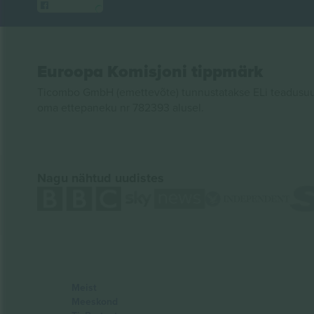
Euroopa Komisjoni tippmärk
Ticombo GmbH (emettevõte) tunnustatakse ELi teadusuur
oma ettepaneku nr 782393 alusel.
Nagu nähtud uudistes
Meist
Meeskond