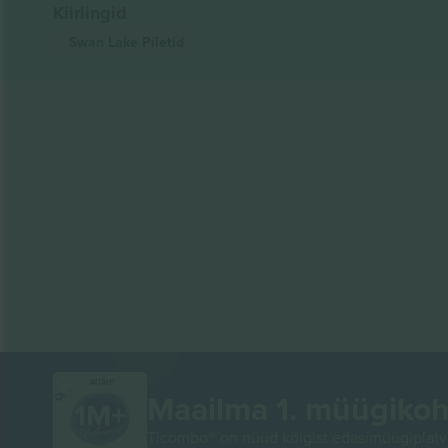
Kiirlingid
Swan Lake
Piletid
AITÄH!
Maailma 1. müügikoh
Ticombo® on nüüd kõigist edasimüügiplatvo