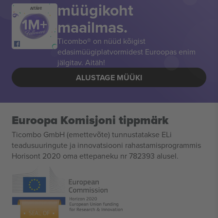
müügikoht
AITÄH!
maailmas.
Ticombo® on nüüd kõigist
edasimüügiplatvormidest Euroopas enim
jälgitav. Aitäh!
ALUSTAGE MÜÜKI
Euroopa Komisjoni tippmärk
Ticombo GmbH (emettevõte) tunnustatakse ELi
teadusuuringute ja innovatsiooni rahastamisprogrammis
Horisont 2020 oma ettepaneku nr 782393 alusel.