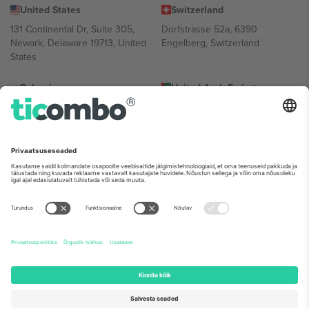
United States
Switzerland
131 Continental Dr, Suite 305,
Dorfstrasse 52a, 6390
Newark, Delaware 19713, United
Engelberg, Switzerland
States
Bulgaria
United Arab Emirates
Regus Sofia City West, bul
UAE Dubai Silicon Oasis, DDP
Totleben 53-55, 1606 Sofia,
Building A1, Office 302, Dubai,
Bulgaria
United Arab Emirates
Mexico
Av Chapultepec 360, Roma
Norte, Cuauhtémoc, 06700
Ciudad de México, CDMX,
Mexico
Platvormi pakkuja juriidiline isik võib varieeruda sõltuvalt asukohast,
sündmusest ja/või domeenist. Detailide jaoks vaata konkreetse
sündmuse lehte, impressumit ja tingimusi.,
Jälg
ja
Tingimused.
©
2026 Ticombo. Kõik õigused kaitstud.