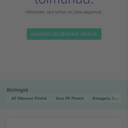
Hilinesite, see üritus on juba aegunud.
VAADAKE EELSEISVAID ÜRITUSI.
Kiirlingid
AF Elbasani
Piletid
Vora FK
Piletid
Kategoria Superio