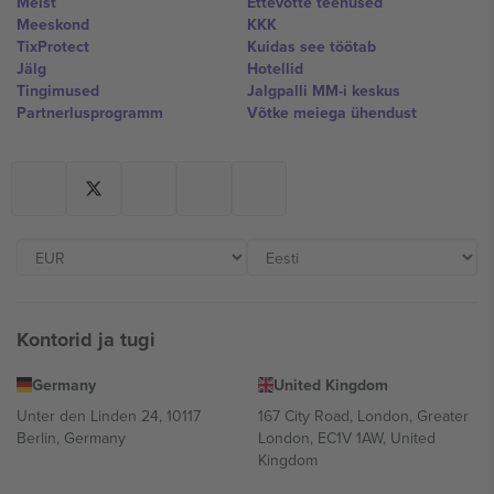
Meist
Ettevõtte teenused
Meeskond
KKK
TixProtect
Kuidas see töötab
Jälg
Hotellid
Tingimused
Jalgpalli MM-i keskus
Partnerlusprogramm
Võtke meiega ühendust
Kontorid ja tugi
Germany
United Kingdom
Unter den Linden 24, 10117
167 City Road, London, Greater
Berlin, Germany
London, EC1V 1AW, United
Kingdom