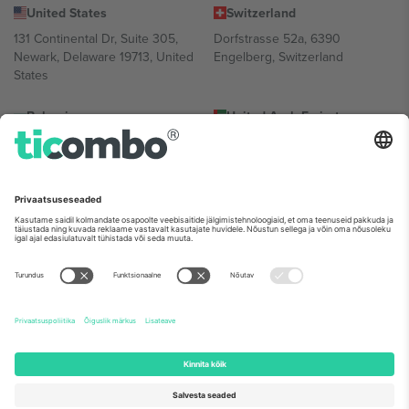
United States
Switzerland
131 Continental Dr, Suite 305,
Dorfstrasse 52a, 6390
Newark, Delaware 19713, United
Engelberg, Switzerland
States
Bulgaria
United Arab Emirates
Regus Sofia City West, bul
UAE Dubai Silicon Oasis, DDP
Totleben 53-55, 1606 Sofia,
Building A1, Office 302, Dubai,
Bulgaria
United Arab Emirates
Mexico
Av Chapultepec 360, Roma
Norte, Cuauhtémoc, 06700
Ciudad de México, CDMX,
Mexico
Platvormi pakkuja juriidiline isik võib varieeruda sõltuvalt asukohast,
sündmusest ja/või domeenist. Detailide jaoks vaata konkreetse
sündmuse lehte, impressumit ja tingimusi.,
Jälg
ja
Tingimused.
©
2026 Ticombo. Kõik õigused kaitstud.