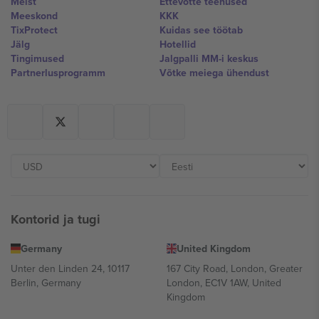
Meist
Ettevõtte teenused
Meeskond
KKK
TixProtect
Kuidas see töötab
Jälg
Hotellid
Tingimused
Jalgpalli MM-i keskus
Partnerlusprogramm
Võtke meiega ühendust
Kontorid ja tugi
Germany
United Kingdom
Unter den Linden 24, 10117
167 City Road, London, Greater
Berlin, Germany
London, EC1V 1AW, United
Kingdom