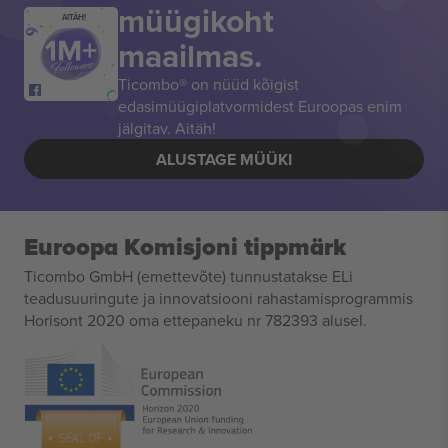
müügikoht
AITÄH!
maailmas.
Ticombo® on nüüd kõigist
edasimüügiplatvormidest Euroopas enim
jälgitav. Aitäh!
ALUSTAGE MÜÜKI
Euroopa Komisjoni tippmärk
Ticombo GmbH (emettevõte) tunnustatakse ELi
teadusuuringute ja innovatsiooni rahastamisprogrammis
Horisont 2020 oma ettepaneku nr 782393 alusel.