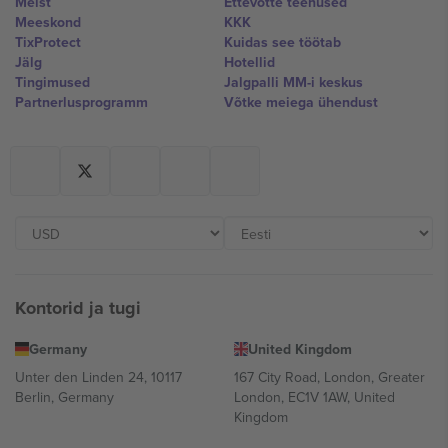
Meist
Ettevõtte teenused
Meeskond
KKK
TixProtect
Kuidas see töötab
Jälg
Hotellid
Tingimused
Jalgpalli MM-i keskus
Partnerlusprogramm
Võtke meiega ühendust
Kontorid ja tugi
Germany
United Kingdom
Unter den Linden 24, 10117
167 City Road, London, Greater
Berlin, Germany
London, EC1V 1AW, United
Kingdom