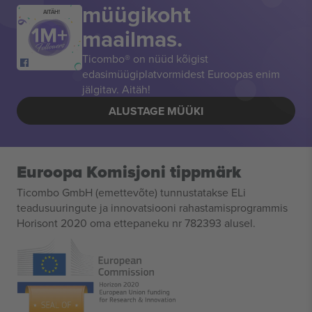
müügikoht
AITÄH!
maailmas.
Ticombo® on nüüd kõigist
edasimüügiplatvormidest Euroopas enim
jälgitav. Aitäh!
ALUSTAGE MÜÜKI
Euroopa Komisjoni tippmärk
Ticombo GmbH (emettevõte) tunnustatakse ELi
teadusuuringute ja innovatsiooni rahastamisprogrammis
Horisont 2020 oma ettepaneku nr 782393 alusel.