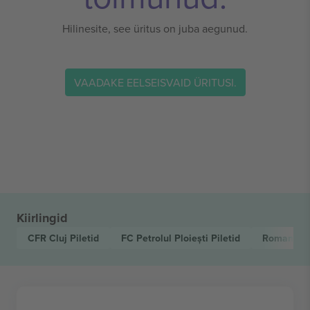
Hilinesite, see üritus on juba aegunud.
VAADAKE EELSEISVAID ÜRITUSI.
Kiirlingid
CFR Cluj
Piletid
FC Petrolul Ploiești
Piletid
Romanian 