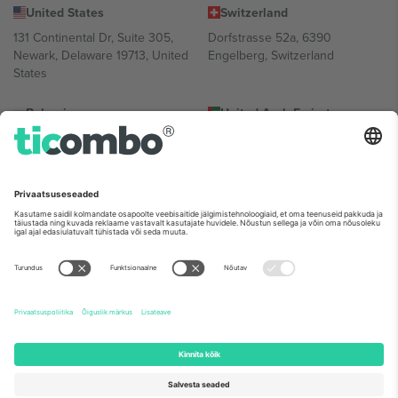
United States
Switzerland
131 Continental Dr, Suite 305,
Dorfstrasse 52a, 6390
Newark, Delaware 19713, United
Engelberg, Switzerland
States
Bulgaria
United Arab Emirates
Regus Sofia City West, bul
UAE Dubai Silicon Oasis, DDP
Totleben 53-55, 1606 Sofia,
Building A1, Office 302, Dubai,
Bulgaria
United Arab Emirates
Mexico
Av Chapultepec 360, Roma
Norte, Cuauhtémoc, 06700
Ciudad de México, CDMX,
Mexico
Platvormi pakkuja juriidiline isik võib varieeruda sõltuvalt asukohast,
sündmusest ja/või domeenist. Detailide jaoks vaata konkreetse
sündmuse lehte, impressumit ja tingimusi.,
Jälg
ja
Tingimused.
©
2026 Ticombo. Kõik õigused kaitstud.