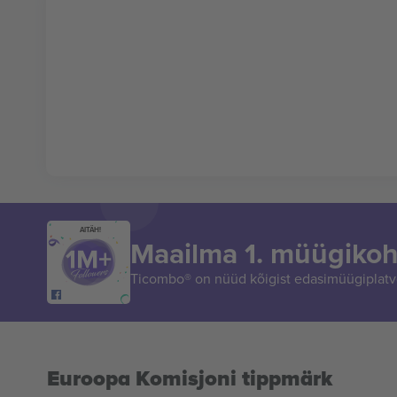
AITÄH!
Maailma 1. müügikoh
Ticombo® on nüüd kõigist edasimüügiplatvo
Euroopa Komisjoni tippmärk