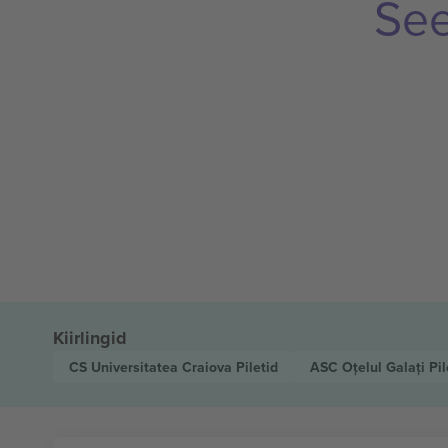
See
Kiirlingid
CS Universitatea Craiova
Piletid
ASC Oțelul Galați
Pil