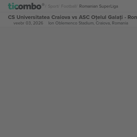
Sport
Football
Romanian SuperLiga
CS Universitatea Craiova vs ASC Oțelul Galați - Ro
veebr 03, 2026
Ion Oblemenco Stadium,
Craiova, Romania