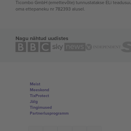
Ticombo GmbH (emettevõte) tunnustatakse ELi teadusuur
oma ettepaneku nr 782393 alusel.
Nagu nähtud uudistes
Meist
Meeskond
TixProtect
Jälg
Tingimused
Partnerlusprogramm