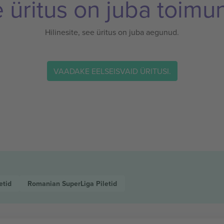
 üritus on juba toimu
Hilinesite, see üritus on juba aegunud.
VAADAKE EELSEISVAID ÜRITUSI.
etid
Romanian SuperLiga
Piletid