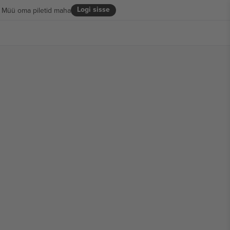
Logi sisse
Müü oma piletid maha