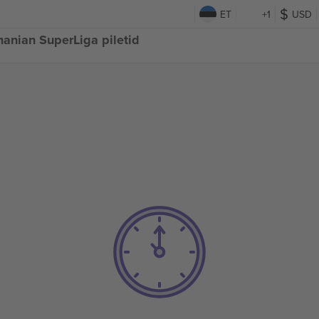
ET
+1
USD
manian SuperLiga piletid