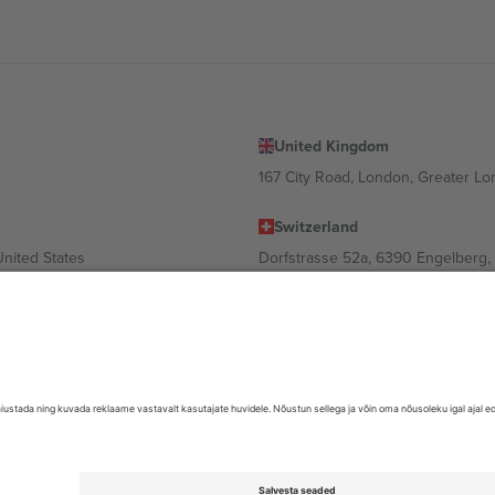
United Kingdom
167 City Road, London, Greater L
Switzerland
United States
Dorfstrasse 52a, 6390 Engelberg, 
United Arab Emirates
ulgaria
UAE Dubai Silicon Oasis, DDP Buil
 Ciudad de México, CDMX, Mexico
valt asukohast, sündmusest ja/või domeenist. Detailide jaoks vaata konkre