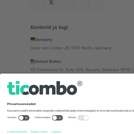
Kontorid ja tugi
Germany
Unter den Linden 24, 10117 Berlin, Germany
United States
131 Continental Dr, Suite 305, Newark, Delaware 19713, 
Bulgaria
Regus Sofia City West, bul Totleben 53-55, 1606 Sofia, B
Mexico
Av Chapultepec 360, Roma Norte, Cuauhtémoc, 06700
Platvormi pakkuja juriidiline isik võib varieeruda sõltu
Tingimused.
© 2026 Ticombo. Kõik õigused kaitstud.