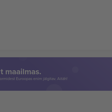
t maailmas.
rmidest Euroopas enim jälgitav. Aitäh!