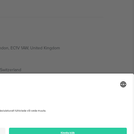
ondon, EC1V 1AW, United Kingdom
Switzerland
ding A1, Office 302, Dubai, United Arab Emirates
etse sündmuse lehte, impressumit ja tingimusi.,
Jälg
ja