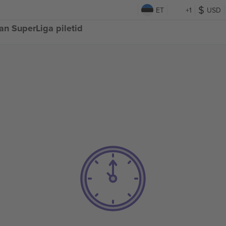
ET
+1
USD
an SuperLiga piletid