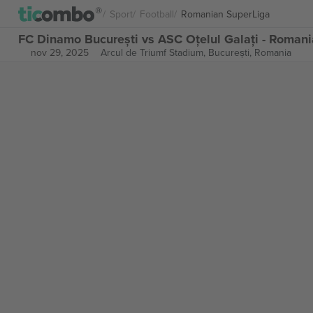
Sport
Football
Romanian SuperLiga
FC Dinamo București vs ASC Oțelul Galați - Romani
nov 29, 2025
Arcul de Triumf Stadium,
București, Romania