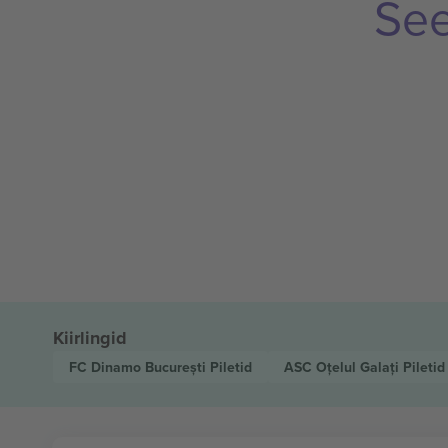
See
Kiirlingid
FC Dinamo București
Piletid
ASC Oțelul Galați
Piletid