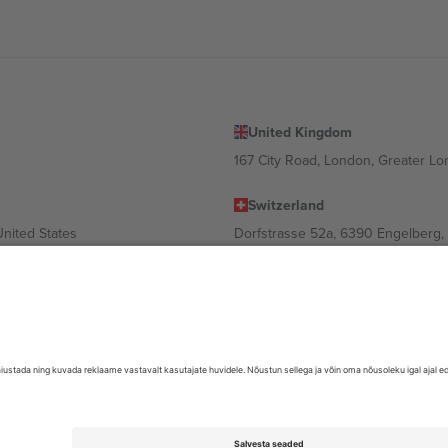
United Kingdom
167 City Road, London, Greater L
Switzerland
United States
Dorfstrasse 52a, 6390 Engelberg, 
United Arab Emirates
ulgaria
UAE Dubai Silicon Oasis, DDP Buil
 Ciudad de México, CDMX, Mexico
valt asukohast, sündmusest ja/või domeenist. Detailide jaoks vaata konkre