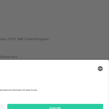
ondon, EC1V 1AW, United Kingdom
Switzerland
ding A1, Office 302, Dubai, United Arab Emirates
etse sündmuse lehte, impressumit ja tingimusi.,
Jälg
ja