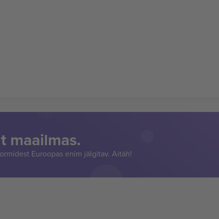
t maailmas.
rmidest Euroopas enim jälgitav. Aitäh!