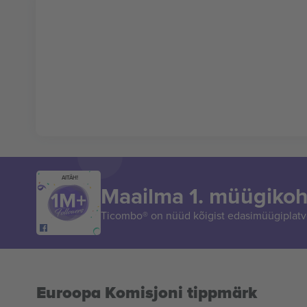
AITÄH!
Maailma 1. müügikoh
Ticombo® on nüüd kõigist edasimüügiplatvo
Euroopa Komisjoni tippmärk