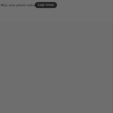
Logi sisse
Müü oma piletid maha