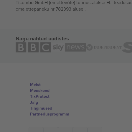
Ticombo GmbH (emettevõte) tunnustatakse ELi teadusuur
oma ettepaneku nr 782393 alusel.
Nagu nähtud uudistes
Meist
Meeskond
TixProtect
Jälg
Tingimused
Partnerlusprogramm