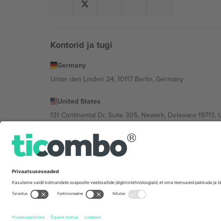
Kontorid ja tugi
Germany
Unter den Linden 24, 10117 Berlin, Germany
United States
131 Continental Dr, Suite 305, Newark, Delaware 19713, 
Bulgaria
Regus Sofia City West, bul Totleben 53-55, 1606 Sofia, B
Mexico
Av Chapultepec 360, Roma Norte, Cuauhtémoc, 06700
Platvormi pakkuja juriidiline isik võib varieeruda sõltu
Tingimused.
© 2026 Ticombo. Kõik õigused kaitstud.