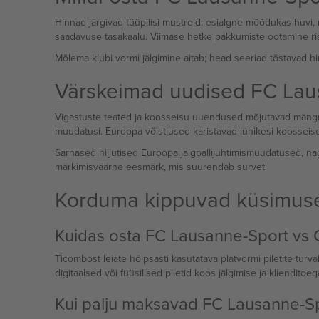
Hinnad järgivad tüüpilisi mustreid: esialgne mõõdukas huvi,
saadavuse tasakaalu. Viimase hetke pakkumiste ootamine ri
Mõlema klubi vormi jälgimine aitab; head seeriad tõstavad hi
Värskeimad uudised FC Lau
Vigastuste teated ja koosseisu uuendused mõjutavad mänguta
muudatusi. Euroopa võistlused karistavad lühikesi koosseis
Sarnased hiljutised Euroopa jalgpallijuhtimismuudatused, n
märkimisväärne eesmärk, mis suurendab survet.
Korduma kippuvad küsimus
Kuidas osta FC Lausanne-Sport vs 
Ticombost leiate hõlpsasti kasutatava platvormi piletite tur
digitaalsed või füüsilised piletid koos jälgimise ja klienditoeg
Kui palju maksavad FC Lausanne-Sp