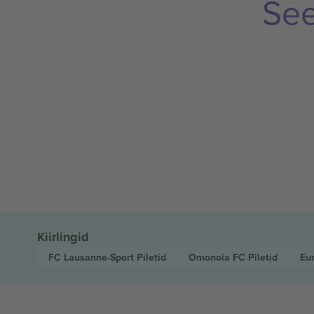
See
Kiirlingid
FC Lausanne-Sport
Piletid
Omonoia FC
Piletid
Eu