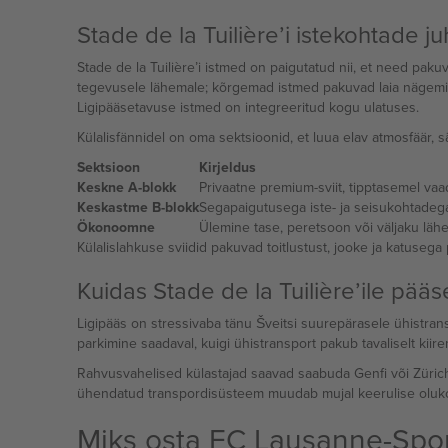
Stade de la Tuilière’i istekohtade j
Stade de la Tuilière’i istmed on paigutatud nii, et need pak
tegevusele lähemale; kõrgemad istmed pakuvad laia nägemist.
Ligipääsetavuse istmed on integreeritud kogu ulatuses.
Külalisfännidel on oma sektsioonid, et luua elav atmosfäär, 
Sektsioon
Kirjeldus
Keskne A-blokk
Privaatne premium-sviit, tipptasemel va
Keskastme B-blokk
Segapaigutusega iste- ja seisukohtade
Ökonoomne
Ülemine tase, peretsoon või väljaku läh
Külalislahkuse sviidid pakuvad toitlustust, jooke ja katusega 
Kuidas Stade de la Tuilière’ile pää
Ligipääs on stressivaba tänu Šveitsi suurepärasele ühistr
parkimine saadaval, kuigi ühistransport pakub tavaliselt kiire
Rahvusvahelised külastajad saavad saabuda Genfi või Zürichi 
ühendatud transpordisüsteem muudab mujal keerulise oluko
Miks osta FC Lausanne-Spor