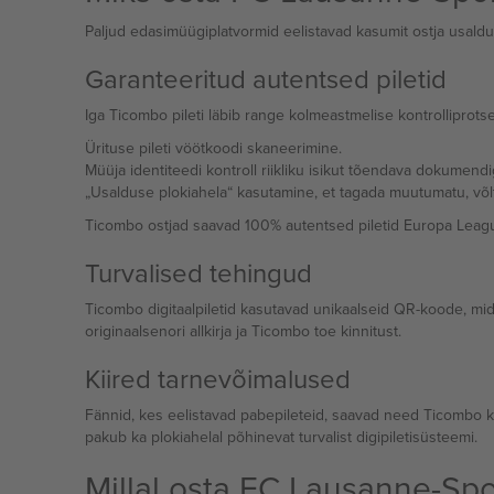
Paljud edasimüügiplatvormid eelistavad kasumit ostja usaldus
Garanteeritud autentsed piletid
Iga Ticombo pileti läbib range kolmeastmelise kontrolliprotse
Ürituse pileti vöötkoodi skaneerimine.
Müüja identiteedi kontroll riikliku isikut tõendava dokumendi
„Usalduse plokiahela“ kasutamine, et tagada muutumatu, võlt
Ticombo ostjad saavad 100% autentsed piletid Europa League
Turvalised tehingud
Ticombo digitaalpiletid kasutavad unikaalseid QR-koode, mi
originaalsenori allkirja ja Ticombo toe kinnitust.
Kiired tarnevõimalused
Fännid, kes eelistavad pabepileteid, saavad need Ticombo k
pakub ka plokiahelal põhinevat turvalist digipiletisüsteemi.
Millal osta FC Lausanne-Spo