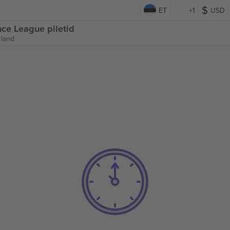
ET
+1
USD
ce League piletid
rland