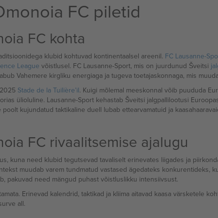
Omonoia FC piletid
oia FC kohta
raditsioonidega klubid kohtuvad kontinentaalsel areenil.
FC Lausanne-Spor
rence League
võistlusel. FC Lausanne-Sport, mis on juurdunud Šveitsi
jal
FC saabub Vahemere kirgliku energiaga ja tugeva toetajaskonnaga, mis muu
l 2025
Stade de la Tuilière’il
. Kuigi mõlemal meeskonnal võib puududa Eur
rias ülioluline. Lausanne-Sport kehastab Šveitsi jalgpallilootusi Euroo
poolt kujundatud taktikaline duell lubab ettearvamatuid ja kaasahaaravaid 
ia FC rivaalitsemise ajalugu
us, kuna need klubid tegutsevad tavaliselt erinevates liigades ja piirkonda
’i kontekst muudab varem tundmatud vastased ägedateks konkurentidek
dub, pakuvad need mängud puhast võistluslikku intensiivsust.
tamata. Erinevad kalendrid, taktikad ja kliima aitavad kaasa värsketele ko
urve all.