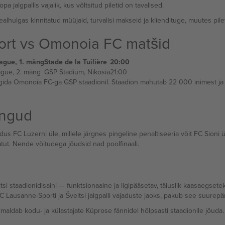
a jalgpallis vajalik, kus võltsitud piletid on tavalised.
ealhulgas kinnitatud müüjaid, turvalisi makseid ja kliendituge, muutes pil
ort vs Omonoia FC matšid
ague, 1. mäng
Stade de la Tuilière
20:00
gue, 2. mäng
GSP Stadium, Nikosia
21:00
ida Omonoia FC-ga GSP staadionil. Staadion mahutab 22 000 inimest ja o
ängud
dus FC Luzerni üle, millele järgnes pingeline penaltiseeria võit FC Sioni
atut. Nende võitudega jõudsid nad poolfinaali.
Lausanne'i peamine jalgpallistaadion kehastab moodsat Šveitsi staadionidisaini — funktsionaalne ja ligipääsetav, täiuslik kaasaeg
 Lausanne-Sporti ja Šveitsi jalgpalli vajaduste jaoks, pakub see suurepä
õimaldab kodu- ja külastajate Küprose fännidel hõlpsasti staadionile jõuda