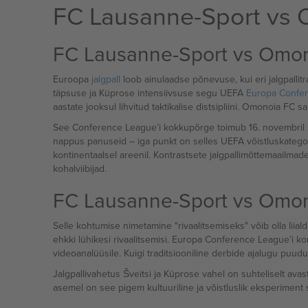
FC Lausanne-Sport vs 
FC Lausanne-Sport vs Omon
Euroopa
jalgpall
loob ainulaadse põnevuse, kui eri jalgpallit
täpsuse ja Küprose intensiivsuse segu UEFA
Europa Confe
aastate jooksul lihvitud taktikalise distsipliini. Omonoia 
See Conference League’i kokkupõrge toimub 16. novembri
nappus panuseid – iga punkt on selles UEFA võistluskategoo
kontinentaalsel areenil. Kontrastsete jalgpallimõttemaailmade 
kohalviibijad.
FC Lausanne-Sport vs Omono
Selle kohtumise nimetamine "rivaalitsemiseks" võib olla liiald
ehkki lühikesi rivaalitsemisi. Europa Conference League
videoanalüüsile. Kuigi traditsiooniline derbide ajalugu puu
Jalgpallivahetus Šveitsi ja Küprose vahel on suhteliselt avas
asemel on see pigem kultuuriline ja võistluslik eksperiment s