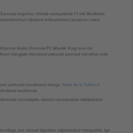
 Euroopa kogemus hõlmab vastupidavat 1:1 viiki Besiktase
kumenteeritud hiljutised kokkupõrked Lausanne'i vastu
.
Küprose klubis Omonoia FC lähedal. Kuigi ta ei ole
lised mängijate liikumised pakuvad peeneid narratiive selle
fännid suhtuvad sündmusse kirega.
Stade de la Tuilière’il
id elavat keskkonda.
ähendab tunnistajaks olemist otsustavatele taktikalistele
 fännidega, kes otsivad ligipääsu väljamüüdud mängudele. Iga