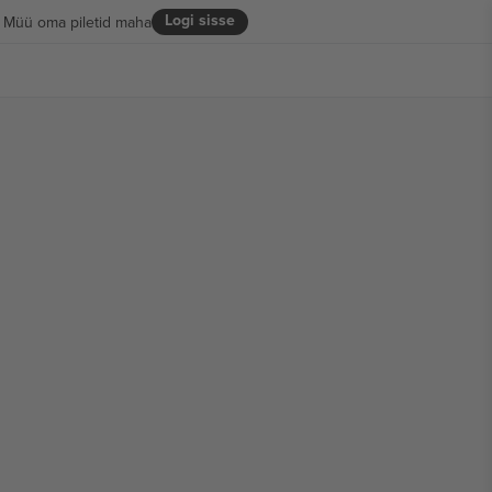
Logi sisse
Müü oma piletid maha