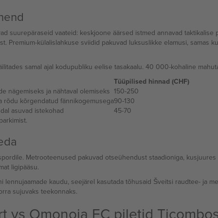
uhend
uvad suurepäraseid vaateid: keskjoone äärsed istmed annavad taktikalise 
 Premium-külalislahkuse sviidid pakuvad luksuslikke elamusi, samas kui 
säilitades samal ajal kodupubliku eelise tasakaalu. 40 000-kohaline mahut
Tüüpilised hinnad (CHF)
ade nägemiseks ja nähtaval olemiseks
150-250
ga rõdu kõrgendatud fännikogemusega
90-130
edal asuvad istekohad
45-70
parkimist.
seda
anspordile. Metrooteenused pakuvad otseühendust staadioniga, kusjuures
mat ligipääsu.
lennujaamade kaudu, seejärel kasutada tõhusaid Šveitsi raudtee- ja metroo
rra sujuvaks teekonnaks.
t vs Omonoia FC piletid Ticombos