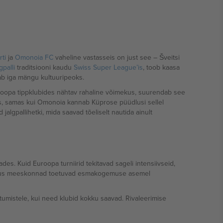
ti
ja
Omonoia FC
vaheline vastasseis on just see – Šveitsi
gpalli
traditsiooni kaudu
Swiss Super League’is
, toob kaasa
dab iga mängu kultuuripeoks.
oopa tippklubides nähtav rahaline võimekus, suurendab see
pas, samas kui Omonoia kannab Küprose püüdlusi sellel
jalgpallihetki, mida saavad tõeliselt nautida ainult
des. Kuid Euroopa turniirid tekitavad sageli intensiivseid,
s, kus meeskonnad toetuvad esmakogemuse asemel
htumistele, kui need klubid kokku saavad. Rivaleerimise