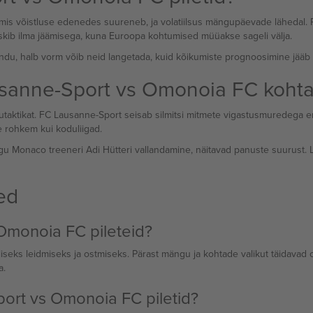
 mis võistluse edenedes suureneb, ja volatiilsus mängupäevade lähedal. P
skib ilma jäämisega, kuna Euroopa kohtumised müüakse sageli välja.
ndu, halb vorm võib neid langetada, kuid kõikumiste prognoosimine jääb s
sanne-Sport vs Omonoia FC koht
ktikat. FC Lausanne-Sport seisab silmitsi mitmete vigastusmuredega enn
e rohkem kui koduliigad.
agu Monaco treeneri Adi Hütteri vallandamine, näitavad panuste suurust.
ed
Omonoia FC pileteid?
valiseks leidmiseks ja ostmiseks. Pärast mängu ja kohtade valikut täidav
a.
ort vs Omonoia FC piletid?