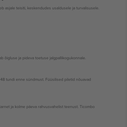
 asjale teisiti, keskendudes usaldusele ja turvalisusele.
 õigluse ja pideva toetuse jalgpallikogukonnale.
 48 tundi enne sündmust. Füüsilised piletid nõuavad
tarnet ja kolme päeva rahvusvahelist teenust. Ticombo