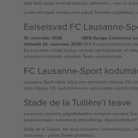
pilet läbib range kontrolli pettuste vältimiseks – see on Euroop
Lisaks tehingute turvalisusele pakub Ticombo ostjakaitset, s
Eelseisvad FC Lausanne-Sp
16. november 2025
UEFA Europa Conference Le
Võimalik 23. november 2025
UEFA Europa Conference Lea
Kui Lausanne võidab kodus, reisivad nad Küprosele, et mäng
proovikivi külalisteks olevatele Šveitsi meeskonnale.
FC Lausanne-Sport kodum
Lausanne-Sport näitas hiljuti oma võimekust võimsas 3:0 või
vastu lõppes 3:0, kuid domineeriv esitus ületas skooril näid
Stade de la Tuilière’i teave
tasakaalustades mahutavust atmosfääriga. Algselt ehitatud FC
Stade de la Tuilière, mis asub Lausanne'i infrastruktuuris, v
ilustusteta – puhas Šveitsi praktilisus.