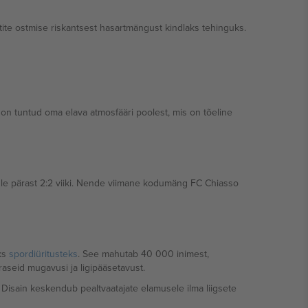
etite ostmise riskantsest hasartmängust kindlaks tehinguks.
n tuntud oma elava atmosfääri poolest, mis on tõeline
 üle pärast 2:2 viiki. Nende viimane kodumäng FC Chiasso
seteks
spordiüritusteks
. See mahutab 40 000 inimest,
raseid mugavusi ja ligipääsetavust.
. Disain keskendub pealtvaatajate elamusele ilma liigsete