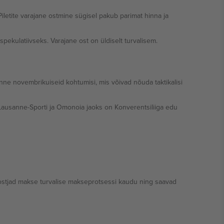
iletite varajane ostmine sügisel pakub parimat hinna ja
pekulatiivseks. Varajane ost on üldiselt turvalisem.
a
e novembrikuiseid kohtumisi, mis võivad nõuda taktikalisi
 Lausanne-Sporti ja Omonoia jaoks on Konverentsiliiga edu
ad ostjad makse turvalise makseprotsessi kaudu ning saavad