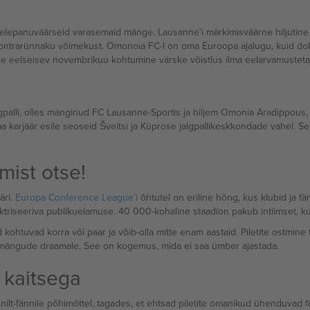
helepanuväärseid varasemaid mänge. Lausanne'i märkimisväärne hiljutine
 kontrarünnaku võimekust. Omonoia FC-l on oma Euroopa ajalugu, kuid do
eelseisev novembrikuu kohtumine värske võistlus ilma eelarvamusteta
palli, olles mänginud FC Lausanne-Sportis ja hiljem Omonia Aradippous, 
 karjäär esile seoseid Šveitsi ja Küprose jalgpallikeskkondade vahel. Sel
mist otse!
äri.
Europa Conference League’i
õhtutel on eriline hõng, kus klubid ja 
triseeriva publikuelamuse. 40 000-kohaline staadion pakub intiimset, ku
tuvad korra või paar ja võib-olla mitte enam aastaid. Piletite ostmine t
ismängude draamale. See on kogemus, mida ei saa ümber ajastada.
 kaitsega
nnilt-fännile põhimõttel, tagades, et ehtsad piletite omanikud ühenduvad