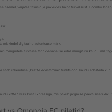
e asemel, varjates tasusid ja pakkudes halba turvalisust. Ticombo läheneb
ssi:
ga.
simiskindel digitaalne autentsuse märk.
'i mängudele turvalise fännide-vahelise edasimüügituru kaudu, mis tagab
da saab rakenduse „Piletite edastamine“ funktsiooni kaudu edastada kuni
audu kätte Swiss Post Expressiga, mis pakub järgmise päeva siseriikliku 
rt vs Omonoia FC piletid?