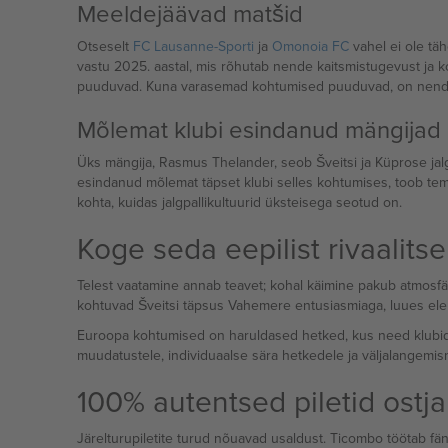
Meeldejäävad matšid
Otseselt
FC Lausanne-Sporti
ja
Omonoia FC
vahel ei ole tä
vastu 2025. aastal, mis rõhutab nende kaitsmistugevust ja
puuduvad. Kuna varasemad kohtumised puuduvad, on nende 
Mõlemat klubi esindanud mängijad
Üks mängija, Rasmus Thelander, seob Šveitsi ja Küprose jalg
esindanud mõlemat täpset klubi selles kohtumises, toob tema
kohta, kuidas jalgpallikultuurid üksteisega seotud on.
Koge seda eepilist rivaalitse
Telest vaatamine annab teavet; kohal käimine pakub atmosfä
kohtuvad Šveitsi täpsus Vahemere entusiasmiaga, luues elek
Euroopa kohtumised on haruldased hetked, kus need klubid koh
muudatustele, individuaalse sära hetkedele ja väljalangem
100% autentsed piletid ostja
Järelturupiletite turud nõuavad usaldust. Ticombo töötab fä