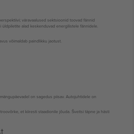
perspektiivi; väravaalused sektsioonid toovad fännid
üldpiletite alad keskenduvad energilistele fännidele.
avus võimaldab paindlikku jaotust.
 mängupäevadel on sagedus piisav. Autojuhtidele on
võrke, et kiiresti staadionile jõuda. Šveitsi täpne ja hästi
t