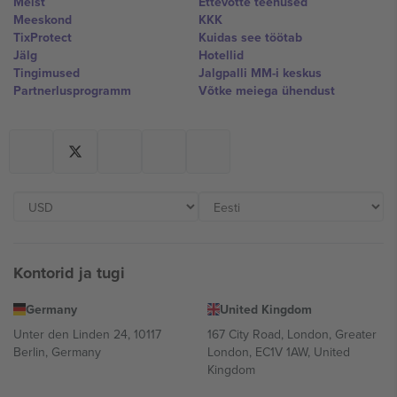
Meist
Ettevõtte teenused
Meeskond
KKK
TixProtect
Kuidas see töötab
Jälg
Hotellid
Tingimused
Jalgpalli MM-i keskus
Partnerlusprogramm
Võtke meiega ühendust
Kontorid ja tugi
Germany
United Kingdom
Unter den Linden 24, 10117
167 City Road, London, Greater
Berlin, Germany
London, EC1V 1AW, United
Kingdom