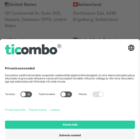
United States
Switzerland
131 Continental Dr, Suite 305,
Dorfstrasse 52a, 6390
Newark, Delaware 19713, United
Engelberg, Switzerland
States
Bulgaria
United Arab Emirates
Regus Sofia City West, bul
UAE Dubai Silicon Oasis, DDP
Totleben 53-55, 1606 Sofia,
Building A1, Office 302, Dubai,
Bulgaria
United Arab Emirates
Mexico
Av Chapultepec 360, Roma
Norte, Cuauhtémoc, 06700
Ciudad de México, CDMX,
Mexico
Platvormi pakkuja juriidiline isik võib varieeruda sõltuvalt asukohast,
sündmusest ja/või domeenist. Detailide jaoks vaata konkreetse
sündmuse lehte, impressumit ja tingimusi.,
Jälg
ja
Tingimused.
©
2026 Ticombo. Kõik õigused kaitstud.