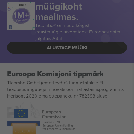
müügikoht
AITÄH!
maailmas.
Ticombo® on nüüd kõigist
edasimüügiplatvormidest Euroopas enim
jälgitav. Aitäh!
ALUSTAGE MÜÜKI
Euroopa Komisjoni tippmärk
Ticombo GmbH (emettevõte) tunnustatakse ELi
teadusuuringute ja innovatsiooni rahastamisprogrammis
Horisont 2020 oma ettepaneku nr 782393 alusel.