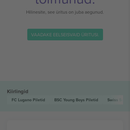
Hilinesite, see üritus on juba aegunud.
VAADAKE EELSEISVAID ÜRITUSI.
Kiirlingid
FC Lugano
Piletid
BSC Young Boys
Piletid
Swiss Supe